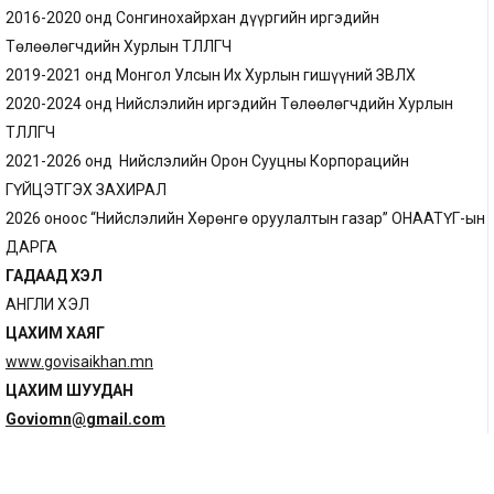
2016-2020 онд Сонгинохайрхан дүүргийн иргэдийн
Төлөөлөгчдийн Хурлын ТӨЛӨӨЛӨГЧ
2019-2021 онд Монгол Улсын Их Хурлын гишүүний ЗӨВЛӨХ
2020-2024 онд Нийслэлийн иргэдийн Төлөөлөгчдийн Хурлын
ТӨЛӨӨЛӨГЧ
2021-2026 онд Нийслэлийн Орон Сууцны Корпорацийн
ГҮЙЦЭТГЭХ ЗАХИРАЛ
2026 оноос “Нийслэлийн Хөрөнгө оруулалтын газар” ОНӨААТҮГ-ын
ДАРГА
ГАДААД ХЭЛ
АНГЛИ ХЭЛ
ЦАХИМ ХАЯГ
www.govisaikhan.mn
ЦАХИМ ШУУДАН
Goviomn@gmail.com