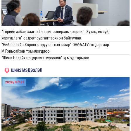
“Төрийн албан хаагчийн ашиг сонирхлын зөрчил: Хууль, ёс зүй,
хариуцлага” сэдэвт сургалт зохион байгуулав
“Нийслэлийн Хөрөнгө оруулалтын газар” ОНӨААТҮГ-ын даргаар
М.Говьсайхан томилогдлоо
“Шинэ Налайх цэцэрлэгт хүрээлэн”-д мод тарьлаа
ШИНЭ МЭДЭЭЛЭЛ
2026/07/31