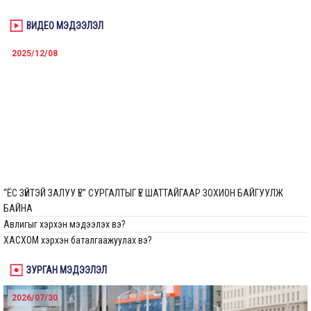
ВИДЕО МЭДЭЭЛЭЛ
2025/12/08
“ЁС ЗҮЙТЭЙ ЗАЛУУ ҮЕ” СУРГАЛТЫГ ҮЕ ШАТТАЙГААР ЗОХИОН БАЙГУУЛЖ
БАЙНА
Авлигыг хэрхэн мэдээлэх вэ?
ХАСХОМ хэрхэн баталгаажуулах вэ?
ЗУРГАН МЭДЭЭЛЭЛ
2026/07/30