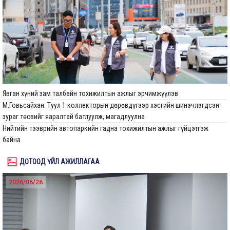
Явган хүний зам талбайн тохижилтын ажлыг эрчимжүүлэв
М.Говьсайхан: Туул 1 коллекторын дөрөвдүгээр хэсгийн шинэчлэгдсэн
зураг төсвийг яаралтай батлуулж, магадлуулна
Нийтийн тээврийн автопаркийн гадна тохижилтын ажлыг гүйцэтгэж
байна
ДОТООД ҮЙЛ АЖИЛЛАГАА
2026/06/26