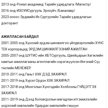
2013 онд-Рояал академид Төрийн удирдлага /Магистр/
2016 онд-ИЗОУИСургууль Эрхзүйч /Бакалавр/
2023 оноос-Эрдмийн Их Сургуулийн Төрийн удирдлагын
докторант
АЖИЛЛАСАН БАЙДАЛ
2001-2005 онд Хүнсний эрдэм шинжилгээ үйлдвэрлэлийн ХҮНС
ТЕК корпорацид ЭРДЭМ ШИНЖИЛГЭЭНИЙ АЖИЛТАН
2005-2007 онд ШУТИС-ийн ХБТСургууль, Щвейцарын Хөгжлийн
хамтын ажиллагааны агентлагийн хэрэгжүүлсэн Ингэний Сүү
төслийн МЕНЕЖЕР
2010-2011 онд Ганьт ХХК ДЭД ЗАХИРАЛ
2011-2019 онд Хүрэл Ордон ХХК ЗАХИРАЛ
2017-2018 онд Монголын Хүнсчдийн Холбооны ГҮЙЦЭТГЭХ
ЗАХИРАЛ
2011-2019 онд Дээд боловсролын магадлан итгэмжлэлийн
үндэсний зөвлөлийн Удирдах зөвлөлийн гишүүн