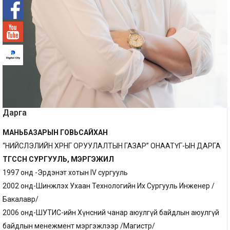
-°
Дарга
МАНЬБАЗАРЫН ГОВЬСАЙХАН
“НИЙСЛЭЛИЙН ХӨРӨНГӨ ОРУУЛАЛТЫН ГАЗАР” ОНӨААТҮГ-ЫН ДАРГА
ТӨГССӨН СУРГУУЛЬ, МЭРГЭЖИЛ
1997 онд -Эрдэнэт хотын IV сургууль
2002 онд-Шинжлэх Ухаан Технологийн Их Сургууль Инженер /
Бакалавр/
2006 онд-ШУТИС-ийн Хүнсний чанар аюулгүй байдлын аюулгүй
байдлын менежмент мэргэжлээр /Магистр/