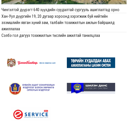
Чингэлтэй дүүрэгт 640 хүүхдийн суудалтай сургууль ашиглалтад орно
Хан-Уул дүүргийн 19, 20 дугаар хороонд хэрэгжиж буй нийтийн
эзэмшлийн явган хүний зам, талбайн тохижилтын ажлын байршилд
ажиллалаа
Сэлбэ гол дагуух тохижилтын төслийн ажилтай танилцлаа