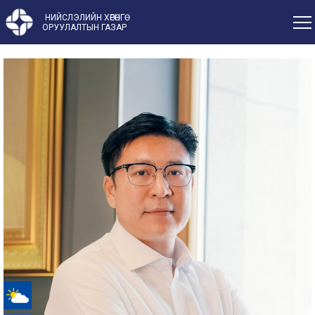
НИЙСЛЭЛИЙН ХӨРӨНГӨ
ОРУУЛАЛТЫН ГАЗАР