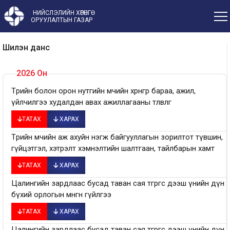
НИЙСЛЭЛИЙН ХӨРӨНГӨ
ОРУУЛАЛТЫН ГАЗАР
Шилэн данс
2026 Он
Төрийн болон орон нутгийн өмчийн хөрөнгөөр бараа, ажил,
үйлчилгээ худалдан авах ажиллагааны төлөвлөгөө
ТАТАХ
ХАРАХ
Төрийн өмчийн аж ахуйн нэгж байгууллагын зорилтот түвшин,
гүйцэтгэл, хэтрэлт хэмнэлтийн шалтгаан, тайлбарын хамт
ТАТАХ
ХАРАХ
Цалингийн зардлаас бусад таван сая төгрөгөөс дээш үнийн дүн
бүхий орлогын мөнгөн гүйлгээ
ТАТАХ
ХАРАХ
Цалингийн зардлаас бусад таван сая төгрөгөөс дээш үнийн дүн