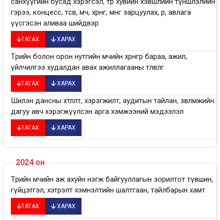
санхүүгийн бусад хэрэгсэл, төр хувийн хэвшлийн түншлэлийн
гэрээ, концесс, төсөв, өмч, хөрөнгө, мөнгө зарцуулах, өр, авлага
үүсгэсэн аливаа шийдвэр
ТАТАХ
ХАРАХ
Төрийн болон орон нутгийн өмчийн хөрөнгөөр бараа, ажил,
үйлчилгээ худалдан авах ажиллагааны төлөвлөгөө
ТАТАХ
ХАРАХ
Шилэн дансны хөтлөлт, хэрэгжилт, аудитын тайлан, зөвлөмжийн
дагуу авч хэрэгжүүлсэн арга хэмжээний мэдээлэл
ТАТАХ
ХАРАХ
2024 он
Төрийн өмчийн аж ахуйн нэгж байгууллагын зорилтот түвшин,
гүйцэтгэл, хэтрэлт хэмнэлтийн шалтгаан, тайлбарын хамт
ТАТАХ
ХАРАХ