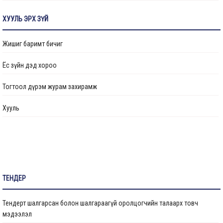
Transparency
ХУУЛЬ ЭРХ ЗҮЙ
Авлигын эсрэг үйл ажиллагаа
Жишиг баримт бичиг
Ажлын байрны бодлого
Ёс зүйн дэд хороо
Үйл ажиллагааны тайлан
Тогтоол дүрэм журам захирамж
Өргөдөл, гомдол шийдвэрлэлт
Хууль
Санал хүсэлтийн булан
Барилга байгууламжийг ашиглалтад оруулах комиссын хуваарь
Их засвар, тохижилтын ажлыг ашиглалтад оруулах комиссын хуваарь
ТЕНДЕР
Бараа ажил үйлчилгээ
Тендерт шалгарсан болон шалгараагүй оролцогчийн талаарх товч
Газрын даргын тушаал
мэдээлэл