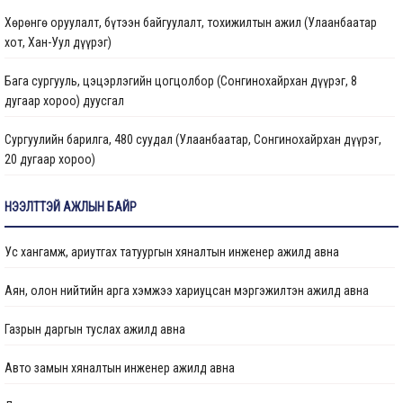
Иргэдтэй уулзах цагийн хуваарь
Хөрөнгө оруулалт, бүтээн байгуулалт, тохижилтын ажил (Улаанбаатар
хот, Хан-Уул дүүрэг)
Барилгын ажлын мэдээ
Бага сургууль, цэцэрлэгийн цогцолбор (Сонгинохайрхан дүүрэг, 8
Санхүүжилтийн мэдээлэл
дугаар хороо) дуусгал
Сургуулийн барилга, 480 суудал (Улаанбаатар, Сонгинохайрхан дүүрэг,
20 дугаар хороо)
Цэцэрлэгийн барилга, 150 ор (Улаанбаатар хот, Сонгинохайрхан дүүрэг,
НЭЭЛТТЭЙ АЖЛЫН БАЙР
23 дүгээр хороо) ажлын дуусгал
Ус хангамж, ариутгах татуургын хяналтын инженер ажилд авна
Арьс ширний ажилчдын орон сууцны барилгын их засварын ажил
(Улаанбаатар хот, Хан-Уул дүүргийн 5 дугаар хороо)
Аян, олон нийтийн арга хэмжээ хариуцсан мэргэжилтэн ажилд авна
Сургуулийн барилга, 960 суудал (Улаанбаатар, Баянзүрх дүүрэг, 2 дугаар
Газрын даргын туслах ажилд авна
хороо)
Авто замын хяналтын инженер ажилд авна
Гамшигт өртсөн 207 дугаар байр (Улаанбаатар хот, Баянзүрх дүүрэг, 26
дугаар хороо)-ыг буулгаж, шинээр барих, сэргээн засварлах ажлын