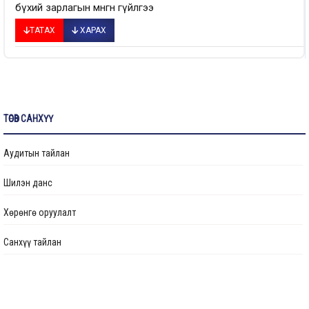
бүхий зарлагын мөнгөн гүйлгээ
ТАТАХ
ХАРАХ
ТӨСӨВ САНХҮҮ
Аудитын тайлан
Шилэн данс
Хөрөнгө оруулалт
Санхүү тайлан