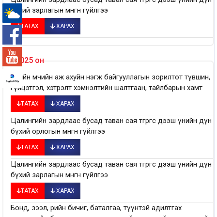
бүхий зарлагын мөнгөн гүйлгээ
ТАТАХ
ХАРАХ
-°
2025 он
Төрийн өмчийн аж ахуйн нэгж байгууллагын зорилтот түвшин,
гүйцэтгэл, хэтрэлт хэмнэлтийн шалтгаан, тайлбарын хамт
ТАТАХ
ХАРАХ
Цалингийн зардлаас бусад таван сая төгрөгөөс дээш үнийн дүн
бүхий орлогын мөнгөн гүйлгээ
ТАТАХ
ХАРАХ
Цалингийн зардлаас бусад таван сая төгрөгөөс дээш үнийн дүн
бүхий зарлагын мөнгөн гүйлгээ
ТАТАХ
ХАРАХ
Бонд, зээл, өрийн бичиг, баталгаа, түүнтэй адилтгах