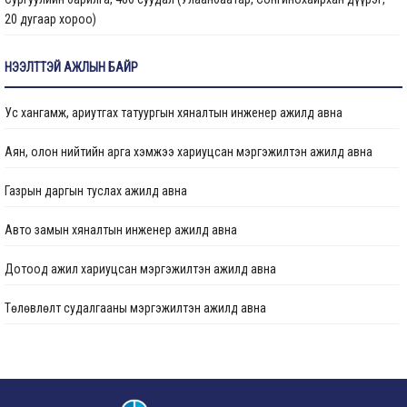
20 дугаар хороо)
Цэцэрлэгийн барилга, 150 ор (Улаанбаатар хот, Сонгинохайрхан дүүрэг,
НЭЭЛТТЭЙ АЖЛЫН БАЙР
23 дүгээр хороо) ажлын дуусгал
Ус хангамж, ариутгах татуургын хяналтын инженер ажилд авна
Арьс ширний ажилчдын орон сууцны барилгын их засварын ажил
(Улаанбаатар хот, Хан-Уул дүүргийн 5 дугаар хороо)
Аян, олон нийтийн арга хэмжээ хариуцсан мэргэжилтэн ажилд авна
Сургуулийн барилга, 960 суудал (Улаанбаатар, Баянзүрх дүүрэг, 2 дугаар
Газрын даргын туслах ажилд авна
хороо)
Авто замын хяналтын инженер ажилд авна
Гамшигт өртсөн 207 дугаар байр (Улаанбаатар хот, Баянзүрх дүүрэг, 26
дугаар хороо)-ыг буулгаж, шинээр барих, сэргээн засварлах ажлын
Дотоод ажил хариуцсан мэргэжилтэн ажилд авна
хүрээнд барилгын зураг төслийг шинэчлэн боловсруулах
Төлөвлөлт судалгааны мэргэжилтэн ажилд авна
“Нийслэлийн Хөрөнгө оруулалтын газар ОНӨААТҮГ” -ын оффисын өрөө
болон хурлын өрөөний заслын ажил
Төлөвлөлт судалгааны мэргэжилтэн ажилд авна
Бага сургууль, цэцэрлэгийн цогцолбор (Сонгинохайрхан дүүрэг, 21
Хэвлэл мэдээлэл, олон нийттэй харилцах мэргэжилтэн ажилд авна
дүгээр хороо) дуусгал