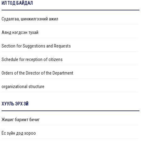
ИЛ ТОД БАЙДАЛ
Судалгаа, шинжилгээний ажил
Аянд нэгдсэн тухай
Section for Suggestions and Requests
Schedule for reception of citizens
Orders of the Director of the Department
organizational structure
Transparency
ХУУЛЬ ЭРХ ЗҮЙ
Авлигын эсрэг үйл ажиллагаа
Жишиг баримт бичиг
Ажлын байрны бодлого
Ёс зүйн дэд хороо
Үйл ажиллагааны тайлан