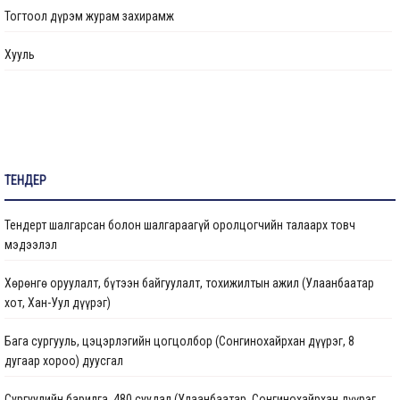
Тогтоол дүрэм журам захирамж
Өргөдөл, гомдол шийдвэрлэлт
Хууль
Санал хүсэлтийн булан
Барилга байгууламжийг ашиглалтад оруулах комиссын хуваарь
Их засвар, тохижилтын ажлыг ашиглалтад оруулах комиссын хуваарь
ТЕНДЕР
Бараа ажил үйлчилгээ
Тендерт шалгарсан болон шалгараагүй оролцогчийн талаарх товч
Газрын даргын тушаал
мэдээлэл
Иргэдтэй уулзах цагийн хуваарь
Хөрөнгө оруулалт, бүтээн байгуулалт, тохижилтын ажил (Улаанбаатар
хот, Хан-Уул дүүрэг)
Барилгын ажлын мэдээ
Бага сургууль, цэцэрлэгийн цогцолбор (Сонгинохайрхан дүүрэг, 8
Санхүүжилтийн мэдээлэл
дугаар хороо) дуусгал
Сургуулийн барилга, 480 суудал (Улаанбаатар, Сонгинохайрхан дүүрэг,