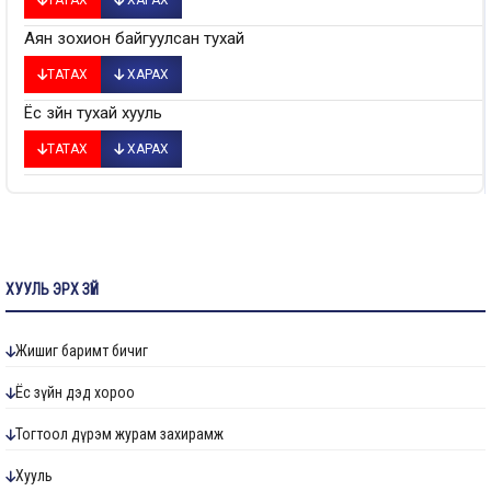
ТАТАХ
ХАРАХ
Аян зохион байгуулсан тухай
ТАТАХ
ХАРАХ
Ёс зүйн тухай хууль
ТАТАХ
ХАРАХ
ХУУЛЬ ЭРХ ЗҮЙ
Жишиг баримт бичиг
Ёс зүйн дэд хороо
Тогтоол дүрэм журам захирамж
Хууль