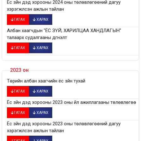
Ёс зүйн дэд хорооны 2024 оны төлөвлөгөөний дагуу
хэрэгжүүлсэн ажлын тайлан
ТАТАХ
ХАРАХ
Албан хаагчдын "ЁС ЗҮЙ, ХАРИЛЦАА ХАНДЛАГЫН"
талаарх судалгааны дүгнэлт
ТАТАХ
ХАРАХ
2023 он
Төрийн албан хаагчийн ёс зүйн тухай
ТАТАХ
ХАРАХ
Ёс зүйн дэд хорооны 2023 оны үйл ажиллагааны төлөвлөгөө
ТАТАХ
ХАРАХ
Ёс зүйн дэд хорооны 2023 оны төлөвлөгөөний дагуу
хэрэгжүүлсэн ажлын тайлан