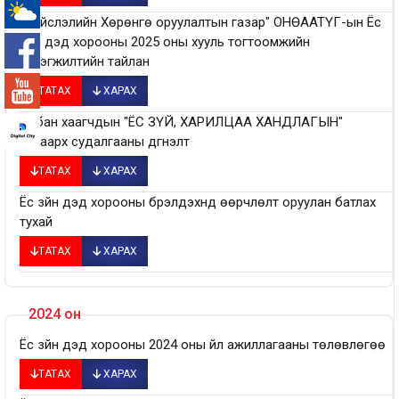
"Нийслэлийн Хөрөнгө оруулалтын газар" ОНӨААТҮГ-ын Ёс
-°
зүйн дэд хорооны 2025 оны хууль тогтоомжийн
хэрэгжилтийн тайлан
ТАТАХ
ХАРАХ
Албан хаагчдын "ЁС ЗҮЙ, ХАРИЛЦАА ХАНДЛАГЫН"
талаарх судалгааны дүгнэлт
ТАТАХ
ХАРАХ
Ёс зүйн дэд хорооны бүрэлдэхүүнд өөрчлөлт оруулан батлах
тухай
ТАТАХ
ХАРАХ
2024 он
Ёс зүйн дэд хорооны 2024 оны үйл ажиллагааны төлөвлөгөө
ТАТАХ
ХАРАХ