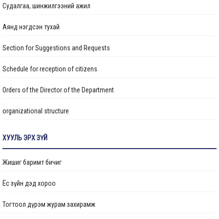
Судалгаа, шинжилгээний ажил
Аянд нэгдсэн тухай
Section for Suggestions and Requests
Schedule for reception of citizens
Orders of the Director of the Department
organizational structure
Transparency
ХУУЛЬ ЭРХ ЗҮЙ
Авлигын эсрэг үйл ажиллагаа
Жишиг баримт бичиг
Ажлын байрны бодлого
Ёс зүйн дэд хороо
Үйл ажиллагааны тайлан
Тогтоол дүрэм журам захирамж
Өргөдөл, гомдол шийдвэрлэлт