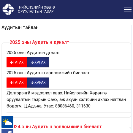
НИЙСЛЭЛИЙН ХӨРӨНГӨ
ОРУУЛАЛТЫН ГАЗАР
Аудитын тайлан
2025 оны Аудитын дүгнэлт
2025 оны Аудитын дүгнэлт
ТАТАХ
ХАРАХ
2025 оны Аудитын зөвлөмжийн биелэлт
ТАТАХ
ХАРАХ
Дэлгэрэнгүй мэдээлэл авах: Нийслэлийн Хөрөнгө
оруулалтын газрын Санхүү, аж ахуйн хэлтсийн ахлах нягтлан
бодогч: Ц.Адъяа, Утас: 88086460, 311630
2024 оны Аудитын зөвлөмжийн биелэлт
-°