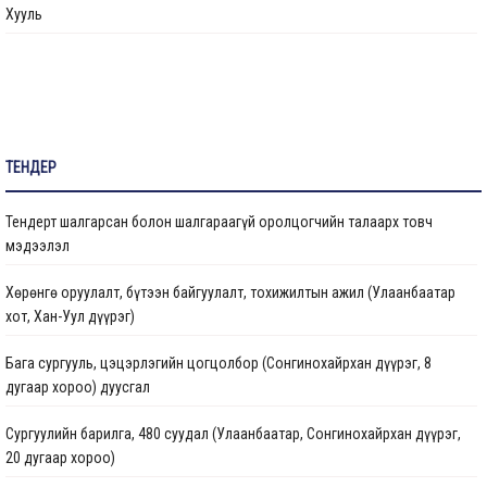
Хууль
Санал хүсэлтийн булан
Барилга байгууламжийг ашиглалтад оруулах комиссын хуваарь
Их засвар, тохижилтын ажлыг ашиглалтад оруулах комиссын хуваарь
ТЕНДЕР
Бараа ажил үйлчилгээ
Тендерт шалгарсан болон шалгараагүй оролцогчийн талаарх товч
Газрын даргын тушаал
мэдээлэл
Иргэдтэй уулзах цагийн хуваарь
Хөрөнгө оруулалт, бүтээн байгуулалт, тохижилтын ажил (Улаанбаатар
хот, Хан-Уул дүүрэг)
Барилгын ажлын мэдээ
Бага сургууль, цэцэрлэгийн цогцолбор (Сонгинохайрхан дүүрэг, 8
Санхүүжилтийн мэдээлэл
дугаар хороо) дуусгал
Сургуулийн барилга, 480 суудал (Улаанбаатар, Сонгинохайрхан дүүрэг,
20 дугаар хороо)