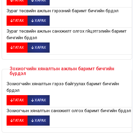
ТАТАХ
ХАРАХ
Зураг төсвийн ажлын гэрээний баримт бичгийн бүрдэл
ТАТАХ
ХАРАХ
Зураг төсвийн ажлын санхүүжилт олгох гүйцэтгэлийн баримт
бичгийн бүрдэл
ТАТАХ
ХАРАХ
Зохиогчийн хяналтын ажлын баримт бичгийн
бүрдэл
Зохиогчийн хяналтын гэрээ байгуулах баримт бичгийн
бүрдэл
ТАТАХ
ХАРАХ
Зохиогчын хяналтын санхүүжилт олгох баримт бичгийн бүрдэл
ТАТАХ
ХАРАХ