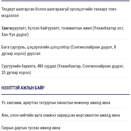
Тендерт шалгарсан болон шалгараагүй оролцогчийн талаарх товч
Газрын даргын тушаал
мэдээлэл
Иргэдтэй уулзах цагийн хуваарь
Хөрөнгө оруулалт, бүтээн байгуулалт, тохижилтын ажил (Улаанбаатар хот,
Хан-Уул дүүрэг)
Барилгын ажлын мэдээ
Бага сургууль, цэцэрлэгийн цогцолбор (Сонгинохайрхан дүүрэг, 8
Санхүүжилтийн мэдээлэл
дугаар хороо) дуусгал
Сургуулийн барилга, 480 суудал (Улаанбаатар, Сонгинохайрхан дүүрэг,
20 дугаар хороо)
Цэцэрлэгийн барилга, 150 ор (Улаанбаатар хот, Сонгинохайрхан дүүрэг,
НЭЭЛТТЭЙ АЖЛЫН БАЙР
23 дүгээр хороо) ажлын дуусгал
Ус хангамж, ариутгах татуургын хяналтын инженер ажилд авна
Арьс ширний ажилчдын орон сууцны барилгын их засварын ажил
(Улаанбаатар хот, Хан-Уул дүүргийн 5 дугаар хороо)
Аян, олон нийтийн арга хэмжээ хариуцсан мэргэжилтэн ажилд авна
Сургуулийн барилга, 960 суудал (Улаанбаатар, Баянзүрх дүүрэг, 2 дугаар
Газрын даргын туслах ажилд авна
хороо)