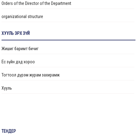
Orders of the Director of the Department
organizational structure
Transparency
ХУУЛЬ ЭРХ ЗҮЙ
Авлигын эсрэг үйл ажиллагаа
Жишиг баримт бичиг
Ажлын байрны бодлого
Ёс зүйн дэд хороо
Үйл ажиллагааны тайлан
Тогтоол дүрэм журам захирамж
Өргөдөл, гомдол шийдвэрлэлт
Хууль
Санал хүсэлтийн булан
Барилга байгууламжийг ашиглалтад оруулах комиссын хуваарь
Их засвар, тохижилтын ажлыг ашиглалтад оруулах комиссын хуваарь
ТЕНДЕР
Бараа ажил үйлчилгээ