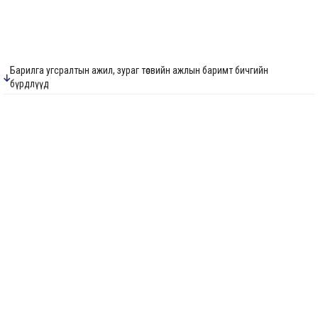
Барилга угсралтын ажил, зураг төсвийн ажлын баримт бичгийн
бүрдлүүд