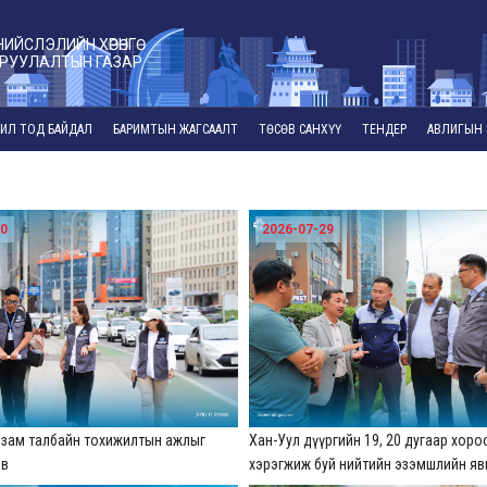
НИЙСЛЭЛИЙН ХӨРӨНГӨ
РУУЛАЛТЫН ГАЗАР
ИЛ ТОД БАЙДАЛ
БАРИМТЫН ЖАГСААЛТ
ТӨСӨВ САНХҮҮ
ТЕНДЕР
АВЛИГЫН 
30
2026-07-29
й зам талбайн тохижилтын ажлыг
Хан-Уул дүүргийн 19, 20 дугаар хор
эв
хэрэгжиж буй нийтийн эзэмшлийн яв