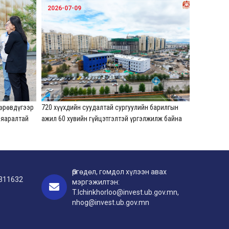
йршилд
2026-07-09
дөрөвдүгээр
720 хүүхдийн суудалтай сургуулийн барилгын
 яаралтай
ажил 60 хувийн гүйцэтгэлтэй үргэлжилж байна
Өргөдөл, гомдол хүлээн авах
 311632
мэргэжилтэн:
T.Ichinkhorloo@invest.ub.gov.mn,
nhog@invest.ub.gov.mn