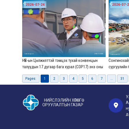
2026-07-24
2026-07-
НҮБ-ын Цөлжилттэй тэмцэх тухай конвенцын
Сонгинохайр
талуудын 17 дугаар бага хурал (COP17) энэ оны
сургуулийн
наймдугаар сарын 17–28-ны өдрүүдэд
Pages:
1
2
3
4
5
6
7
...
31
Улаанбаатар хотноо зохион байгуулагдана
У
НИЙСЛЭЛИЙН ХӨРӨНГӨ
А
ОРУУЛАЛТЫН ГАЗАР
н
д