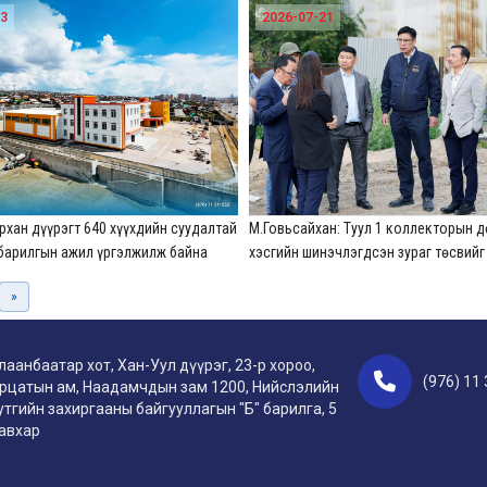
зам, талбайн тохижилтын ажлын ба
23
2026-07-21
ажиллалаа
хан дүүрэгт 640 хүүхдийн суудалтай
М.Говьсайхан: Туул 1 коллекторын 
 барилгын ажил үргэлжилж байна
хэсгийн шинэчлэгдсэн зураг төсвийг
батлуулж, магадлуулна
»
лаанбаатар хот, Хан-Уул дүүрэг, 23-р хороо,
(976) 11
рцатын ам, Наадамчдын зам 1200, Нийслэлийн
утгийн захиргааны байгууллагын "Б" барилга, 5
авхар