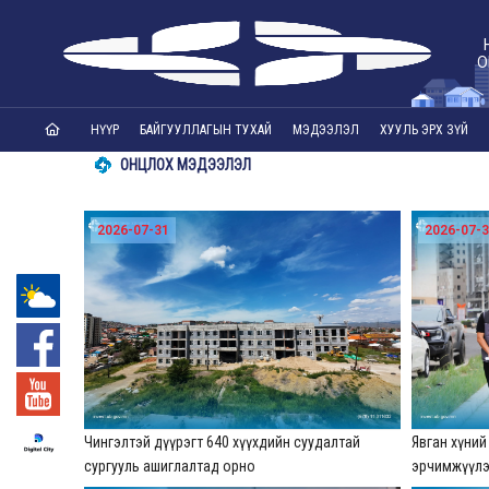
О
НҮҮР
БАЙГУУЛЛАГЫН ТУХАЙ
МЭДЭЭЛЭЛ
ХУУЛЬ ЭРХ ЗҮЙ
ОНЦЛОХ МЭДЭЭЛЭЛ
2026-07-31
2026-07-
-°
Чингэлтэй дүүрэгт 640 хүүхдийн суудалтай
Явган хүни
сургууль ашиглалтад орно
эрчимжүүл