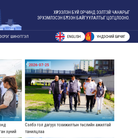
ХҮРЭЭЛЭН БУЙ ОРЧИНД ЭЭЛТЭЙ ЧАНАРЫГ
ЭРХЭМЛЭСЭН БҮТЭЭН БАЙГУУЛАЛТЫГ ЦОГЦЛООНО.
ENGLISH
ҮНДЭСНИЙ БИЧИГ
ЭСРЭГ ШИНЭТГЭЛ
2026-07-25
оонд
Сэлбэ гол дагуух тохижилтын төслийн ажилтай
ган хүний
танилцлаа