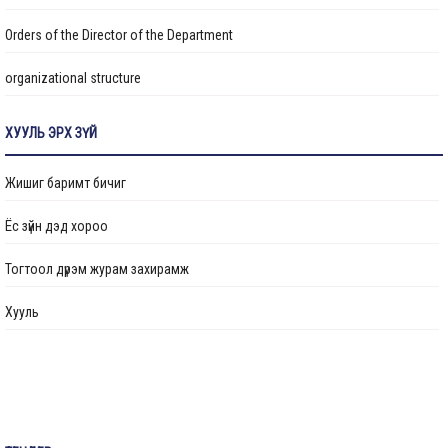
“Нийслэлийн Хөрөнгө оруулалтын газар” ОНӨААТҮГ-ын даргаар
Orders of the Director of the Department
М.Говьсайхан томилогдлоо
organizational structure
Transparency
ХУУЛЬ ЭРХ ЗҮЙ
Авлигын эсрэг үйл ажиллагаа
Жишиг баримт бичиг
Ажлын байрны бодлого
Ёс зүйн дэд хороо
Үйл ажиллагааны тайлан
Тогтоол дүрэм журам захирамж
Өргөдөл, гомдол шийдвэрлэлт
Хууль
Санал хүсэлтийн булан
Барилга байгууламжийг ашиглалтад оруулах комиссын хуваарь
Их засвар, тохижилтын ажлыг ашиглалтад оруулах комиссын хуваарь