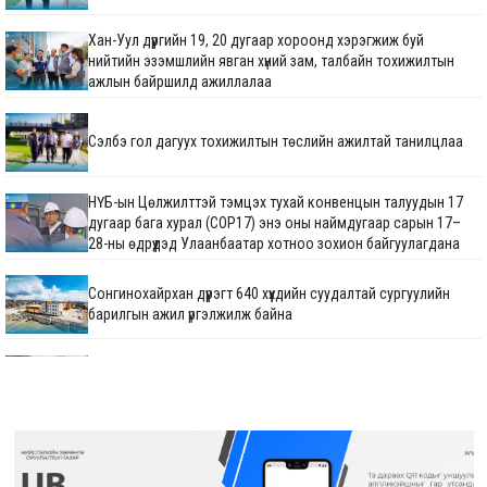
Хан-Уул дүүргийн 19, 20 дугаар хороонд хэрэгжиж буй
нийтийн эзэмшлийн явган хүний зам, талбайн тохижилтын
ажлын байршилд ажиллалаа
Сэлбэ гол дагуух тохижилтын төслийн ажилтай танилцлаа
НҮБ-ын Цөлжилттэй тэмцэх тухай конвенцын талуудын 17
дугаар бага хурал (COP17) энэ оны наймдугаар сарын 17–
28-ны өдрүүдэд Улаанбаатар хотноо зохион байгуулагдана
Сонгинохайрхан дүүрэгт 640 хүүхдийн суудалтай сургуулийн
барилгын ажил үргэлжилж байна
М.Говьсайхан: Туул 1 коллекторын дөрөвдүгээр хэсгийн
шинэчлэгдсэн зураг төсвийг яаралтай батлуулж,
магадлуулна
720 хүүхдийн суудалтай сургуулийн барилгын ажил 60 хувийн
гүйцэтгэлтэй үргэлжилж байна