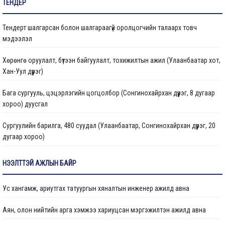
ТЕНДЕР
Бараа ажил үйлчилгээ
Тендерт шалгарсан болон шалгараагүй оролцогчийн талаарх товч
Газрын даргын тушаал
мэдээлэл
Иргэдтэй уулзах цагийн хуваарь
Хөрөнгө оруулалт, бүтээн байгуулалт, тохижилтын ажил (Улаанбаатар хот,
Хан-Уул дүүрэг)
Барилгын ажлын мэдээ
Бага сургууль, цэцэрлэгийн цогцолбор (Сонгинохайрхан дүүрэг, 8 дугаар
Санхүүжилтийн мэдээлэл
хороо) дуусгал
Сургуулийн барилга, 480 суудал (Улаанбаатар, Сонгинохайрхан дүүрэг, 20
дугаар хороо)
Цэцэрлэгийн барилга, 150 ор (Улаанбаатар хот, Сонгинохайрхан дүүрэг, 23
НЭЭЛТТЭЙ АЖЛЫН БАЙР
дүгээр хороо) ажлын дуусгал
Ус хангамж, ариутгах татуургын хяналтын инженер ажилд авна
Арьс ширний ажилчдын орон сууцны барилгын их засварын ажил
(Улаанбаатар хот, Хан-Уул дүүргийн 5 дугаар хороо)
Аян, олон нийтийн арга хэмжээ хариуцсан мэргэжилтэн ажилд авна
Сургуулийн барилга, 960 суудал (Улаанбаатар, Баянзүрх дүүрэг, 2 дугаар