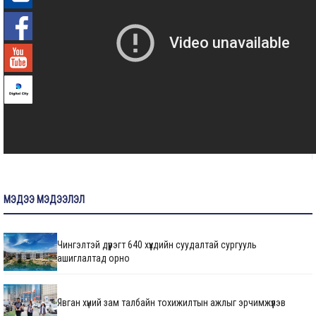
-°
МЭДЭЭ МЭДЭЭЛЭЛ
Чингэлтэй дүүрэгт 640 хүүхдийн суудалтай сургууль
ашиглалтад орно
Явган хүний зам талбайн тохижилтын ажлыг эрчимжүүлэв