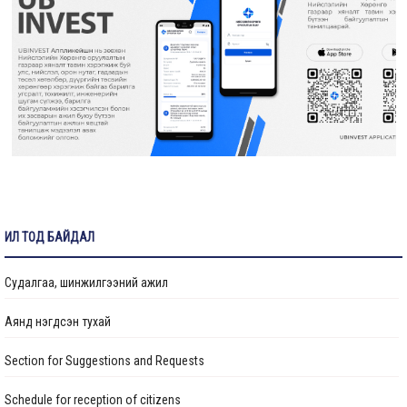
Нийтийн тээврийн автопаркийн гадна тохижилтын ажлыг
гүйцэтгэж байна
25 дугаар сургуулийн гадна фасад, спорт заалны засварын
ажил үргэлжилж байна
НИЙСЛЭЛИЙН ХҮҮХДИЙН СЭРГЭЭН ЗАСАХ ТӨВИЙН БАРИЛГА
УГСРАЛТЫН АЖИЛ ДУУСЛАА
ИЛ ТОД БАЙДАЛ
Налайх дүүрэгт боловсрол, эрүүл мэндийн байгууллагуудын
барилгын засвар, шинэчлэлийн ажлууд хийгдэж байна
Судалгаа, шинжилгээний ажил
Цэцэрлэгийн барилгын ажил 88 хувийн гүйцэтгэлтэй
Аянд нэгдсэн тухай
үргэлжилж байна
Section for Suggestions and Requests
“Төрийн албан хаагчийн ашиг сонирхлын зөрчил: Хууль, ёс зүй,
хариуцлага” сэдэвт сургалт зохион байгуулав
Schedule for reception of citizens