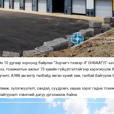
ргийн 10 дугаар хороонд байрлах “Зорчигч тээвэр-4” ОНӨААТҮГ-ын
э, тохижилтын ажлыг 73 хувийн гүйцэтгэлтэйгээр хэрэгжүүлж б
илт, 8,988 ам метр талбайд явган хүний зам, талбай байгуулж бай
.
уламж, зүлэгжүүлэлт, сандал, сүүдрэвч, хашаа зэрэг гадна тохи
айгуулалт төлөвлөгөөний дагуу үргэлжилж байна.