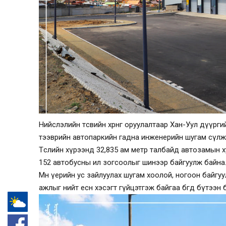
Нийслэлийн төсвийн хөрөнгө оруулалтаар Хан-Уул дүү
тээврийн автопаркийн гадна инженерийн шугам сүлжэ
Төслийн хүрээнд 32,835 ам метр талбайд автозамын хуч
152 автобусны ил зогсоолыг шинээр байгуулж байна
Мөн үерийн ус зайлуулах шугам хоолой, ногоон байгу
ажлыг нийт есөн хэсэгт гүйцэтгэж байгаа бөгөөд бүтээн б
-°