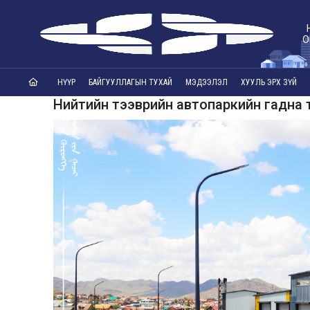
О
НҮҮР
БАЙГУУЛЛАГЫН ТУХАЙ
МЭДЭЭЛЭЛ
ХУУЛЬ ЭРХ ЗҮЙ
Нийтийн тээврийн автопаркийн гадна 