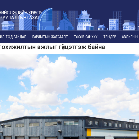
НИЙСЛЭЛИЙН ХӨРӨНГӨ
РУУЛАЛТЫН ГАЗАР
ИЛ ТОД БАЙДАЛ
БАРИМТЫН ЖАГСААЛТ
ТӨСӨВ САНХҮҮ
ТЕНДЕР
АВЛИГЫН 
тохижилтын ажлыг гүйцэтгэж байна