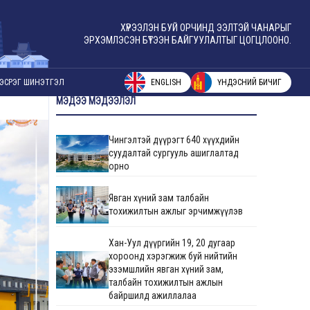
ХҮРЭЭЛЭН БУЙ ОРЧИНД ЭЭЛТЭЙ ЧАНАРЫГ
ЭРХЭМЛЭСЭН БҮТЭЭН БАЙГУУЛАЛТЫГ ЦОГЦЛООНО.
ENGLISH
ҮНДЭСНИЙ БИЧИГ
ЭСРЭГ ШИНЭТГЭЛ
МЭДЭЭ МЭДЭЭЛЭЛ
Чингэлтэй дүүрэгт 640 хүүхдийн
суудалтай сургууль ашиглалтад
орно
Явган хүний зам талбайн
тохижилтын ажлыг эрчимжүүлэв
Хан-Уул дүүргийн 19, 20 дугаар
хороонд хэрэгжиж буй нийтийн
эзэмшлийн явган хүний зам,
талбайн тохижилтын ажлын
байршилд ажиллалаа