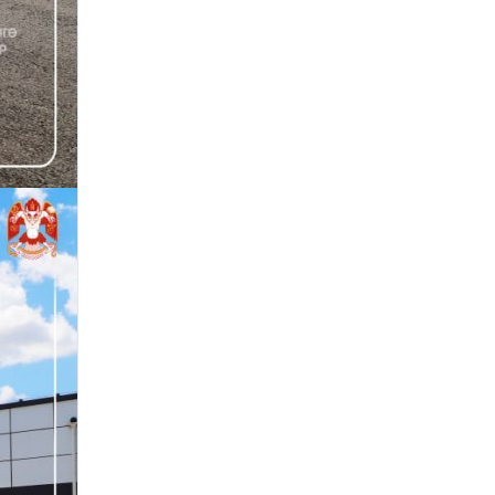
“Төрийн албан хаагчийн ашиг
сонирхлын зөрчил: Хууль, ёс зүй,
хариуцлага” сэдэвт сургалт
зохион байгуулав
“Нийслэлийн Хөрөнгө оруулалтын газар”
ОНӨААТҮГ-ын даргаар М.Говьсайхан
томилогдлоо