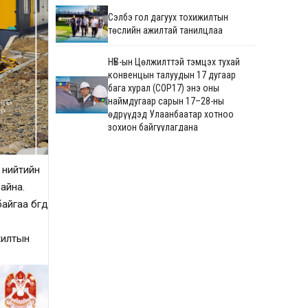
Сэлбэ гол дагуух тохижилтын
төслийн ажилтай танилцлаа
НҮБ-ын Цөлжилттэй тэмцэх тухай
конвенцын талуудын 17 дугаар
бага хурал (COP17) энэ оны
наймдугаар сарын 17–28-ны
өдрүүдэд Улаанбаатар хотноо
зохион байгуулагдана
Сонгинохайрхан дүүрэгт 640
хүүхдийн суудалтай сургуулийн
 нийтийн
барилгын ажил үргэлжилж байна
айна.
гаа бөгөөд
М.Говьсайхан: Туул 1
коллекторын дөрөвдүгээр
хэсгийн шинэчлэгдсэн зураг
жилтын
төсвийг яаралтай батлуулж,
магадлуулна
720 хүүхдийн суудалтай
сургуулийн барилгын ажил 60