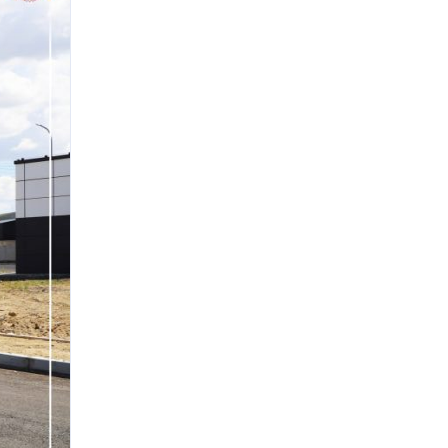
хувийн гүйцэтгэлтэй үргэлжилж
байна
Нийтийн тээврийн автопаркийн
гадна тохижилтын ажлыг
гүйцэтгэж байна
25 дугаар сургуулийн гадна
фасад, спорт заалны засварын
ажил үргэлжилж байна
НИЙСЛЭЛИЙН ХҮҮХДИЙН СЭРГЭЭН
ЗАСАХ ТӨВИЙН БАРИЛГА
УГСРАЛТЫН АЖИЛ ДУУСЛАА
Налайх дүүрэгт боловсрол, эрүүл
мэндийн байгууллагуудын
барилгын засвар, шинэчлэлийн
ажлууд хийгдэж байна
Цэцэрлэгийн барилгын ажил 88
хувийн гүйцэтгэлтэй үргэлжилж
байна