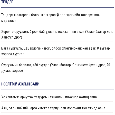
ТЕНДЕР
Бараа ажил үйлчилгээ
Тендерт шалгарсан болон шалгараагүй оролцогчийн талаарх товч
Газрын даргын тушаал
мэдээлэл
Иргэдтэй уулзах цагийн хуваарь
Хөрөнгө оруулалт, бүтээн байгуулалт, тохижилтын ажил (Улаанбаатар хот,
Хан-Уул дүүрэг)
Барилгын ажлын мэдээ
Бага сургууль, цэцэрлэгийн цогцолбор (Сонгинохайрхан дүүрэг, 8 дугаар
Санхүүжилтийн мэдээлэл
хороо) дуусгал
Сургуулийн барилга, 480 суудал (Улаанбаатар, Сонгинохайрхан дүүрэг, 20
дугаар хороо)
Цэцэрлэгийн барилга, 150 ор (Улаанбаатар хот, Сонгинохайрхан дүүрэг, 23
НЭЭЛТТЭЙ АЖЛЫН БАЙР
дүгээр хороо) ажлын дуусгал
Ус хангамж, ариутгах татуургын хяналтын инженер ажилд авна
Арьс ширний ажилчдын орон сууцны барилгын их засварын ажил
(Улаанбаатар хот, Хан-Уул дүүргийн 5 дугаар хороо)
Аян, олон нийтийн арга хэмжээ хариуцсан мэргэжилтэн ажилд авна
Сургуулийн барилга, 960 суудал (Улаанбаатар, Баянзүрх дүүрэг, 2 дугаар