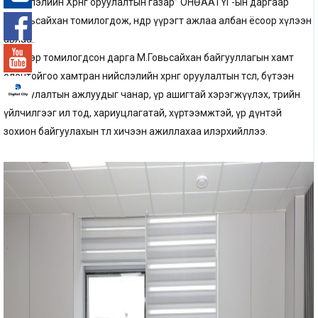
“Нийслэлийн Хөрөнгө оруулалтын газар” ОНӨААТҮГ-ын даргаар
-°
М.Говьсайхан томилогдож, өнөөдөр үүрэгт ажлаа албан ёсоор хүлээн
авлаа.
Шинээр томилогдсон дарга М.Говьсайхан байгууллагын хамт
олонтойгоо хамтран нийслэлийн хөрөнгө оруулалтын төсөл, бүтээн
байгуулалтын ажлуудыг чанар, үр ашигтай хэрэгжүүлэх, төрийн
үйлчилгээг ил тод, хариуцлагатай, хүртээмжтэй, үр дүнтэй
зохион байгуулахын төлөө хичээн ажиллахаа илэрхийллээ.