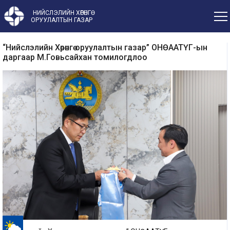
НИЙСЛЭЛИЙН ХӨРӨНГӨ
ОРУУЛАЛТЫН ГАЗАР
“Нийслэлийн Хөрөнгө оруулалтын газар” ОНӨААТҮГ-ын
даргаар М.Говьсайхан томилогдлоо