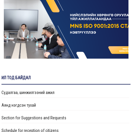
Налайх дүүрэгт боловсрол, эрүүл мэндийн байгууллагуудын
барилгын засвар, шинэчлэлийн ажлууд хийгдэж байна
Цэцэрлэгийн барилгын ажил 88 хувийн гүйцэтгэлтэй
үргэлжилж байна
“Төрийн албан хаагчийн ашиг сонирхлын зөрчил: Хууль, ёс
зүй, хариуцлага” сэдэвт сургалт зохион байгуулав
ИЛ ТОД БАЙДАЛ
“Нийслэлийн Хөрөнгө оруулалтын газар” ОНӨААТҮГ-ын
даргаар М.Говьсайхан томилогдлоо
Судалгаа, шинжилгээний ажил
Аянд нэгдсэн тухай
Section for Suggestions and Requests
Schedule for reception of citizens