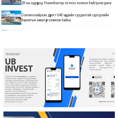
28-ны өдрүүдэд Улаанбаатар хотноо зохион байгуулагдана
Сонгинохайрхан дүүрэгт 640 хүүхдийн суудалтай сургуулийн
барилгын ажил үргэлжилж байна
М.Говьсайхан: Туул 1 коллекторын дөрөвдүгээр хэсгийн
шинэчлэгдсэн зураг төсвийг яаралтай батлуулж,
магадлуулна
720 хүүхдийн суудалтай сургуулийн барилгын ажил 60 хувийн
гүйцэтгэлтэй үргэлжилж байна
Нийтийн тээврийн автопаркийн гадна тохижилтын ажлыг
гүйцэтгэж байна
25 дугаар сургуулийн гадна фасад, спорт заалны засварын
ажил үргэлжилж байна
НИЙСЛЭЛИЙН ХҮҮХДИЙН СЭРГЭЭН ЗАСАХ ТӨВИЙН
БАРИЛГА УГСРАЛТЫН АЖИЛ ДУУСЛАА