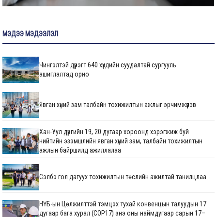
МЭДЭЭ МЭДЭЭЛЭЛ
Чингэлтэй дүүрэгт 640 хүүхдийн суудалтай сургууль
ашиглалтад орно
Явган хүний зам талбайн тохижилтын ажлыг эрчимжүүлэв
Хан-Уул дүүргийн 19, 20 дугаар хороонд хэрэгжиж буй
нийтийн эзэмшлийн явган хүний зам, талбайн тохижилтын
ажлын байршилд ажиллалаа
Сэлбэ гол дагуух тохижилтын төслийн ажилтай танилцлаа
НҮБ-ын Цөлжилттэй тэмцэх тухай конвенцын талуудын 17
дугаар бага хурал (COP17) энэ оны наймдугаар сарын 17–