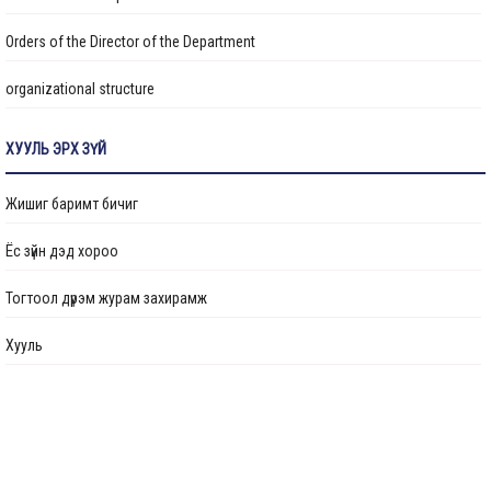
Orders of the Director of the Department
organizational structure
Transparency
ХУУЛЬ ЭРХ ЗҮЙ
Авлигын эсрэг үйл ажиллагаа
Жишиг баримт бичиг
Ажлын байрны бодлого
Ёс зүйн дэд хороо
Үйл ажиллагааны тайлан
Тогтоол дүрэм журам захирамж
Өргөдөл, гомдол шийдвэрлэлт
Хууль
Санал хүсэлтийн булан
Барилга байгууламжийг ашиглалтад оруулах комиссын хуваарь
Их засвар, тохижилтын ажлыг ашиглалтад оруулах комиссын хуваарь