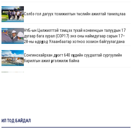
Сэлбэ гол дагуух тохижилтын төслийн ажилтай танилцлаа
НҮБ-ын Цөлжилттэй тэмцэх тухай конвенцын талуудын 17
дугаар бага хурал (COP17) энэ оны наймдугаар сарын 17–
28-ны өдрүүдэд Улаанбаатар хотноо зохион байгуулагдана
Сонгинохайрхан дүүрэгт 640 хүүхдийн суудалтай сургуулийн
барилгын ажил үргэлжилж байна
М.Говьсайхан: Туул 1 коллекторын дөрөвдүгээр хэсгийн
шинэчлэгдсэн зураг төсвийг яаралтай батлуулж,
магадлуулна
720 хүүхдийн суудалтай сургуулийн барилгын ажил 60 хувийн
гүйцэтгэлтэй үргэлжилж байна
Нийтийн тээврийн автопаркийн гадна тохижилтын ажлыг
ИЛ ТОД БАЙДАЛ
гүйцэтгэж байна