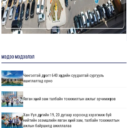
МЭДЭЭ МЭДЭЭЛЭЛ
Чингэлтэй дүүрэгт 640 хүүхдийн суудалтай сургууль
ашиглалтад орно
Явган хүний зам талбайн тохижилтын ажлыг эрчимжүүлэв
Хан-Уул дүүргийн 19, 20 дугаар хороонд хэрэгжиж буй
нийтийн эзэмшлийн явган хүний зам, талбайн тохижилтын
ажлын байршилд ажиллалаа