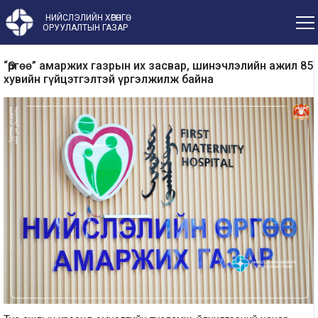
НИЙСЛЭЛИЙН ХӨРӨНГӨ
ОРУУЛАЛТЫН ГАЗАР
“Өргөө” амаржих газрын их засвар, шинэчлэлийн ажил 85
хувийн гүйцэтгэлтэй үргэлжилж байна