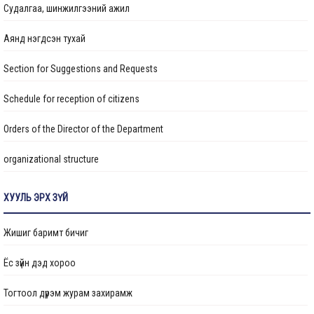
Судалгаа, шинжилгээний ажил
25 дугаар сургуулийн гадна фасад, спорт заалны засварын
ажил үргэлжилж байна
Аянд нэгдсэн тухай
Section for Suggestions and Requests
НИЙСЛЭЛИЙН ХҮҮХДИЙН СЭРГЭЭН ЗАСАХ ТӨВИЙН БАРИЛГА
УГСРАЛТЫН АЖИЛ ДУУСЛАА
Schedule for reception of citizens
Налайх дүүрэгт боловсрол, эрүүл мэндийн байгууллагуудын
Orders of the Director of the Department
барилгын засвар, шинэчлэлийн ажлууд хийгдэж байна
organizational structure
Цэцэрлэгийн барилгын ажил 88 хувийн гүйцэтгэлтэй
Transparency
үргэлжилж байна
ХУУЛЬ ЭРХ ЗҮЙ
Авлигын эсрэг үйл ажиллагаа
“Төрийн албан хаагчийн ашиг сонирхлын зөрчил: Хууль, ёс зүй,
Жишиг баримт бичиг
хариуцлага” сэдэвт сургалт зохион байгуулав
Ажлын байрны бодлого
Ёс зүйн дэд хороо
Үйл ажиллагааны тайлан
“Нийслэлийн Хөрөнгө оруулалтын газар” ОНӨААТҮГ-ын даргаар
Тогтоол дүрэм журам захирамж
М.Говьсайхан томилогдлоо
Өргөдөл, гомдол шийдвэрлэлт