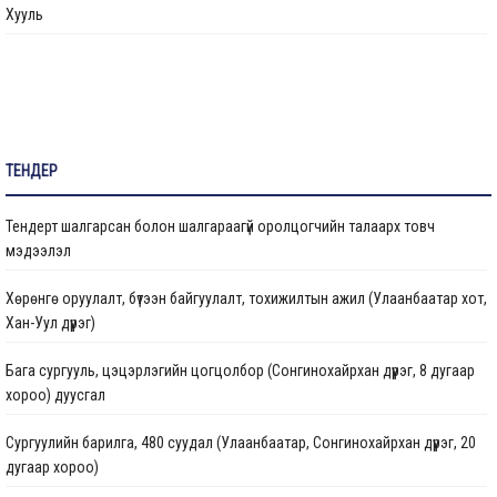
Хууль
Санал хүсэлтийн булан
Барилга байгууламжийг ашиглалтад оруулах комиссын хуваарь
Их засвар, тохижилтын ажлыг ашиглалтад оруулах комиссын хуваарь
ТЕНДЕР
Бараа ажил үйлчилгээ
Тендерт шалгарсан болон шалгараагүй оролцогчийн талаарх товч
Газрын даргын тушаал
мэдээлэл
Иргэдтэй уулзах цагийн хуваарь
Хөрөнгө оруулалт, бүтээн байгуулалт, тохижилтын ажил (Улаанбаатар хот,
Хан-Уул дүүрэг)
Барилгын ажлын мэдээ
Бага сургууль, цэцэрлэгийн цогцолбор (Сонгинохайрхан дүүрэг, 8 дугаар
Санхүүжилтийн мэдээлэл
хороо) дуусгал
Сургуулийн барилга, 480 суудал (Улаанбаатар, Сонгинохайрхан дүүрэг, 20
дугаар хороо)