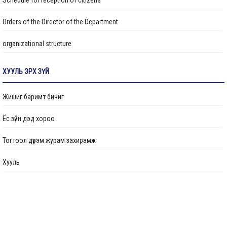
Schedule for reception of citizens
Налайх дүүрэгт боловсрол, эрүүл мэндийн байгууллагуудын
Orders of the Director of the Department
барилгын засвар, шинэчлэлийн ажлууд хийгдэж байна
organizational structure
Цэцэрлэгийн барилгын ажил 88 хувийн гүйцэтгэлтэй
Transparency
үргэлжилж байна
ХУУЛЬ ЭРХ ЗҮЙ
Авлигын эсрэг үйл ажиллагаа
“Төрийн албан хаагчийн ашиг сонирхлын зөрчил: Хууль, ёс зүй,
Жишиг баримт бичиг
хариуцлага” сэдэвт сургалт зохион байгуулав
Ажлын байрны бодлого
Ёс зүйн дэд хороо
Үйл ажиллагааны тайлан
“Нийслэлийн Хөрөнгө оруулалтын газар” ОНӨААТҮГ-ын даргаар
Тогтоол дүрэм журам захирамж
М.Говьсайхан томилогдлоо
Өргөдөл, гомдол шийдвэрлэлт
Хууль
Санал хүсэлтийн булан
Барилга байгууламжийг ашиглалтад оруулах комиссын хуваарь
Их засвар, тохижилтын ажлыг ашиглалтад оруулах комиссын хуваарь