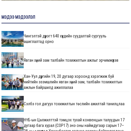
МЭДЭЭ МЭДЭЭЛЭЛ
Чингэлтэй дүүрэгт 640 хүүхдийн суудалтай сургууль
ашиглалтад орно
Явган хүний зам талбайн тохижилтын ажлыг эрчимжүүлэв
Хан-Уул дүүргийн 19, 20 дугаар хороонд хэрэгжиж буй
нийтийн эзэмшлийн явган хүний зам, талбайн тохижилтын
ажлын байршилд ажиллалаа
Сэлбэ гол дагуух тохижилтын төслийн ажилтай танилцлаа
НҮБ-ын Цөлжилттэй тэмцэх тухай конвенцын талуудын 17
дугаар бага хурал (COP17) энэ оны наймдугаар сарын 17–