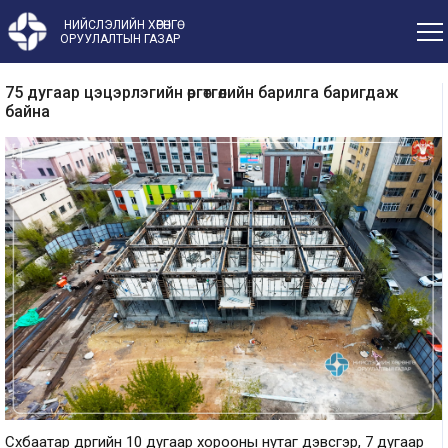
НИЙСЛЭЛИЙН ХӨРӨНГӨ
ОРУУЛАЛТЫН ГАЗАР
75 дугаар цэцэрлэгийн өргөтгөлийн барилга баригдаж
байна
Сүхбаатар дүүргийн 10 дугаар хорооны нутаг дэвсгэр, 7 дугаар