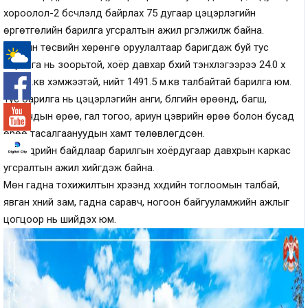
хороолол-2 бүсчлэлд байрлах 75 дугаар цэцэрлэгийн
өргөтгөлийн барилга угсралтын ажил үргэлжилж байна.
Дүүргийн төсвийн хөрөнгө оруулалтаар баригдаж буй тус
барилга нь зоорьтой, хоёр давхар бүхий тэнхлэгээрээ 24.0 х
-°
28.0 м.кв хэмжээтэй, нийт 1491.5 м.кв талбайтай барилга юм.
Тус барилга нь цэцэрлэгийн анги, бүлгийн өрөөнүүд, багш,
ажилчдын өрөө, гал тогоо, ариун цэврийн өрөө болон бусад
өрөө тасалгаануудын хамт төлөвлөгдсөн.
Өнөөдрийн байдлаар барилгын хоёрдугаар давхрын каркас
угсралтын ажил хийгдэж байна.
Мөн гадна тохижилтын хүрээнд хүүхдийн тоглоомын талбай,
явган хүний зам, гадна саравч, ногоон байгууламжийн ажлыг
цогцоор нь шийдэх юм.