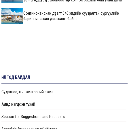
28-ны өдрүүдэд Улаанбаатар хотноо зохион байгуулагдана
Сонгинохайрхан дүүрэгт 640 хүүхдийн суудалтай сургуулийн
барилгын ажил үргэлжилж байна
М.Говьсайхан: Туул 1 коллекторын дөрөвдүгээр хэсгийн
шинэчлэгдсэн зураг төсвийг яаралтай батлуулж,
магадлуулна
720 хүүхдийн суудалтай сургуулийн барилгын ажил 60 хувийн
гүйцэтгэлтэй үргэлжилж байна
Нийтийн тээврийн автопаркийн гадна тохижилтын ажлыг
ИЛ ТОД БАЙДАЛ
гүйцэтгэж байна
Судалгаа, шинжилгээний ажил
25 дугаар сургуулийн гадна фасад, спорт заалны засварын
ажил үргэлжилж байна
Аянд нэгдсэн тухай
Section for Suggestions and Requests
НИЙСЛЭЛИЙН ХҮҮХДИЙН СЭРГЭЭН ЗАСАХ ТӨВИЙН БАРИЛГА
УГСРАЛТЫН АЖИЛ ДУУСЛАА