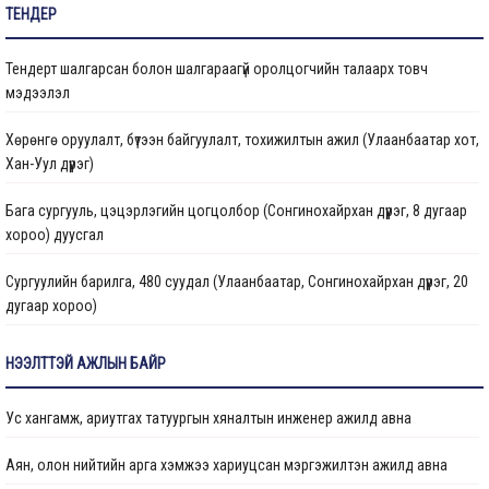
ТЕНДЕР
Бараа ажил үйлчилгээ
Тендерт шалгарсан болон шалгараагүй оролцогчийн талаарх товч
Газрын даргын тушаал
мэдээлэл
Иргэдтэй уулзах цагийн хуваарь
Хөрөнгө оруулалт, бүтээн байгуулалт, тохижилтын ажил (Улаанбаатар хот,
Хан-Уул дүүрэг)
Барилгын ажлын мэдээ
Бага сургууль, цэцэрлэгийн цогцолбор (Сонгинохайрхан дүүрэг, 8 дугаар
Санхүүжилтийн мэдээлэл
хороо) дуусгал
Сургуулийн барилга, 480 суудал (Улаанбаатар, Сонгинохайрхан дүүрэг, 20
дугаар хороо)
Цэцэрлэгийн барилга, 150 ор (Улаанбаатар хот, Сонгинохайрхан дүүрэг, 23
НЭЭЛТТЭЙ АЖЛЫН БАЙР
дүгээр хороо) ажлын дуусгал
Ус хангамж, ариутгах татуургын хяналтын инженер ажилд авна
Арьс ширний ажилчдын орон сууцны барилгын их засварын ажил
(Улаанбаатар хот, Хан-Уул дүүргийн 5 дугаар хороо)
Аян, олон нийтийн арга хэмжээ хариуцсан мэргэжилтэн ажилд авна