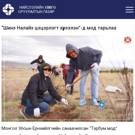
НИЙСЛЭЛИЙН ХӨРӨНГӨ
ОРУУЛАЛТЫН ГАЗАР
“Шинэ Налайх цэцэрлэгт хүрээлэн”-д мод тарьлаа
Монгол Улсын Ерөнхийлөгчийн санаачилсан “Тэрбум мод”