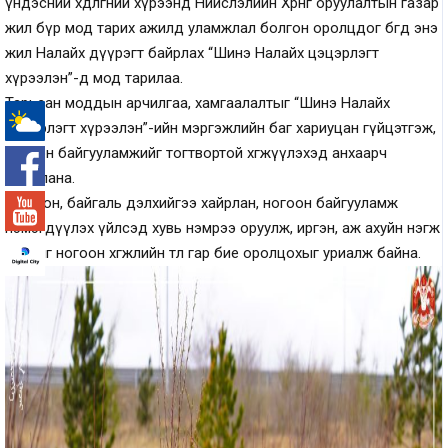
үндэсний хөдөлгөөний хүрээнд Нийслэлийн Хөрөнгө оруулалтын газар
жил бүр мод тарих ажилд уламжлал болгон оролцдог бөгөөд энэ
жил Налайх дүүрэгт байрлах “Шинэ Налайх цэцэрлэгт
хүрээлэн”-д мод тарилаа.
Тарьсан моддын арчилгаа, хамгаалалтыг “Шинэ Налайх
цэцэрлэгт хүрээлэн”-ийн мэргэжлийн баг хариуцан гүйцэтгэж,
-°
ногоон байгууламжийг тогтвортой хөгжүүлэхэд анхаарч
ажиллана.
Эх орон, байгаль дэлхийгээ хайрлан, ногоон байгууламж
нэмэгдүүлэх үйлсэд хувь нэмрээ оруулж, иргэн, аж ахуйн нэгж
бүрийг ногоон хөгжлийн төлөө гар бие оролцохыг уриалж байна.