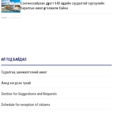
Сонгинохайрхан дүүрэгт 640 хүүхдийн суудалтай сургуулийн
барилгын ажил үргэлжилж байна
М.Говьсайхан: Туул 1 коллекторын дөрөвдүгээр хэсгийн
шинэчлэгдсэн зураг төсвийг яаралтай батлуулж,
магадлуулна
720 хүүхдийн суудалтай сургуулийн барилгын ажил 60 хувийн
гүйцэтгэлтэй үргэлжилж байна
Нийтийн тээврийн автопаркийн гадна тохижилтын ажлыг
ИЛ ТОД БАЙДАЛ
гүйцэтгэж байна
Судалгаа, шинжилгээний ажил
25 дугаар сургуулийн гадна фасад, спорт заалны засварын
ажил үргэлжилж байна
Аянд нэгдсэн тухай
Section for Suggestions and Requests
НИЙСЛЭЛИЙН ХҮҮХДИЙН СЭРГЭЭН ЗАСАХ ТӨВИЙН БАРИЛГА
УГСРАЛТЫН АЖИЛ ДУУСЛАА
Schedule for reception of citizens