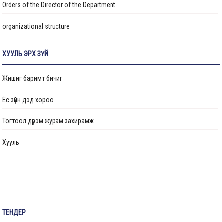
Налайх дүүрэгт боловсрол, эрүүл мэндийн байгууллагуудын
Orders of the Director of the Department
барилгын засвар, шинэчлэлийн ажлууд хийгдэж байна
organizational structure
Цэцэрлэгийн барилгын ажил 88 хувийн гүйцэтгэлтэй
Transparency
үргэлжилж байна
ХУУЛЬ ЭРХ ЗҮЙ
Авлигын эсрэг үйл ажиллагаа
“Төрийн албан хаагчийн ашиг сонирхлын зөрчил: Хууль, ёс зүй,
Жишиг баримт бичиг
хариуцлага” сэдэвт сургалт зохион байгуулав
Ажлын байрны бодлого
Ёс зүйн дэд хороо
Үйл ажиллагааны тайлан
“Нийслэлийн Хөрөнгө оруулалтын газар” ОНӨААТҮГ-ын даргаар
Тогтоол дүрэм журам захирамж
М.Говьсайхан томилогдлоо
Өргөдөл, гомдол шийдвэрлэлт
Хууль
Санал хүсэлтийн булан
Барилга байгууламжийг ашиглалтад оруулах комиссын хуваарь
Их засвар, тохижилтын ажлыг ашиглалтад оруулах комиссын хуваарь
ТЕНДЕР
Бараа ажил үйлчилгээ