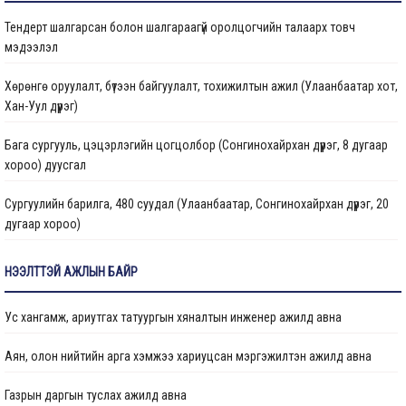
Тендерт шалгарсан болон шалгараагүй оролцогчийн талаарх товч
Газрын даргын тушаал
мэдээлэл
Иргэдтэй уулзах цагийн хуваарь
Хөрөнгө оруулалт, бүтээн байгуулалт, тохижилтын ажил (Улаанбаатар хот,
Хан-Уул дүүрэг)
Барилгын ажлын мэдээ
Бага сургууль, цэцэрлэгийн цогцолбор (Сонгинохайрхан дүүрэг, 8 дугаар
Санхүүжилтийн мэдээлэл
хороо) дуусгал
Сургуулийн барилга, 480 суудал (Улаанбаатар, Сонгинохайрхан дүүрэг, 20
дугаар хороо)
Цэцэрлэгийн барилга, 150 ор (Улаанбаатар хот, Сонгинохайрхан дүүрэг, 23
НЭЭЛТТЭЙ АЖЛЫН БАЙР
дүгээр хороо) ажлын дуусгал
Ус хангамж, ариутгах татуургын хяналтын инженер ажилд авна
Арьс ширний ажилчдын орон сууцны барилгын их засварын ажил
(Улаанбаатар хот, Хан-Уул дүүргийн 5 дугаар хороо)
Аян, олон нийтийн арга хэмжээ хариуцсан мэргэжилтэн ажилд авна
Сургуулийн барилга, 960 суудал (Улаанбаатар, Баянзүрх дүүрэг, 2 дугаар
Газрын даргын туслах ажилд авна
хороо)