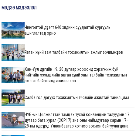
МЭДЭЭ МЭДЭЭЛЭЛ
Чингэлтэй дүүрэгт 640 хүүхдийн суудалтай сургууль
ашиглалтад орно
Явган хүний зам талбайн тохижилтын ажлыг эрчимжүүлэв
Хан-Уул дүүргийн 19, 20 дугаар хороонд хэрэгжиж буй
нийтийн эзэмшлийн явган хүний зам, талбайн тохижилтын
ажлын байршилд ажиллалаа
Сэлбэ гол дагуух тохижилтын төслийн ажилтай танилцлаа
НҮБ-ын Цөлжилттэй тэмцэх тухай конвенцын талуудын 17
дугаар бага хурал (COP17) энэ оны наймдугаар сарын 17–
28-ны өдрүүдэд Улаанбаатар хотноо зохион байгуулагдана