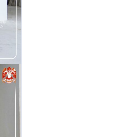
“Төрийн албан хаагчийн ашиг
сонирхлын зөрчил: Хууль, ёс зүй,
хариуцлага” сэдэвт сургалт
зохион байгуулав
“Нийслэлийн Хөрөнгө оруулалтын
газар” ОНӨААТҮГ-ын даргаар
М.Говьсайхан томилогдлоо