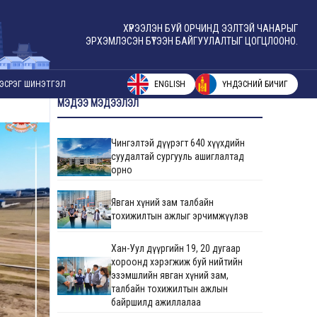
ХҮРЭЭЛЭН БУЙ ОРЧИНД ЭЭЛТЭЙ ЧАНАРЫГ
ЭРХЭМЛЭСЭН БҮТЭЭН БАЙГУУЛАЛТЫГ ЦОГЦЛООНО.
ENGLISH
ҮНДЭСНИЙ БИЧИГ
ЭСРЭГ ШИНЭТГЭЛ
МЭДЭЭ МЭДЭЭЛЭЛ
Чингэлтэй дүүрэгт 640 хүүхдийн
суудалтай сургууль ашиглалтад
орно
Явган хүний зам талбайн
тохижилтын ажлыг эрчимжүүлэв
Хан-Уул дүүргийн 19, 20 дугаар
хороонд хэрэгжиж буй нийтийн
эзэмшлийн явган хүний зам,
талбайн тохижилтын ажлын
байршилд ажиллалаа