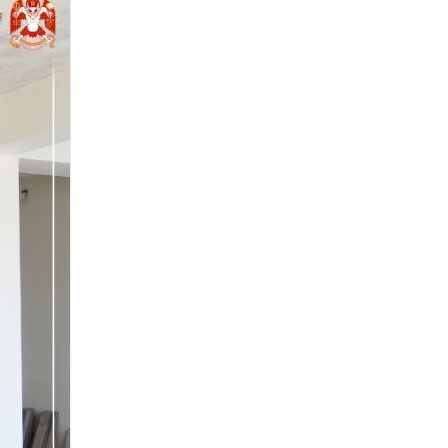
хувийн гүйцэтгэлтэй үргэлжилж
байна
Нийтийн тээврийн автопаркийн
гадна тохижилтын ажлыг
гүйцэтгэж байна
25 дугаар сургуулийн гадна
фасад, спорт заалны засварын
ажил үргэлжилж байна
НИЙСЛЭЛИЙН ХҮҮХДИЙН СЭРГЭЭН
ЗАСАХ ТӨВИЙН БАРИЛГА
УГСРАЛТЫН АЖИЛ ДУУСЛАА
Налайх дүүрэгт боловсрол, эрүүл
мэндийн байгууллагуудын
барилгын засвар, шинэчлэлийн
ажлууд хийгдэж байна
Цэцэрлэгийн барилгын ажил 88
хувийн гүйцэтгэлтэй үргэлжилж
байна