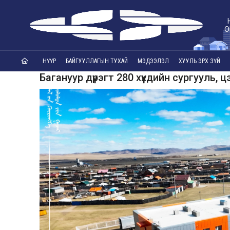
О
НҮҮР
БАЙГУУЛЛАГЫН ТУХАЙ
МЭДЭЭЛЭЛ
ХУУЛЬ ЭРХ ЗҮЙ
Багануур дүүрэгт 280 хүүхдийн сургууль