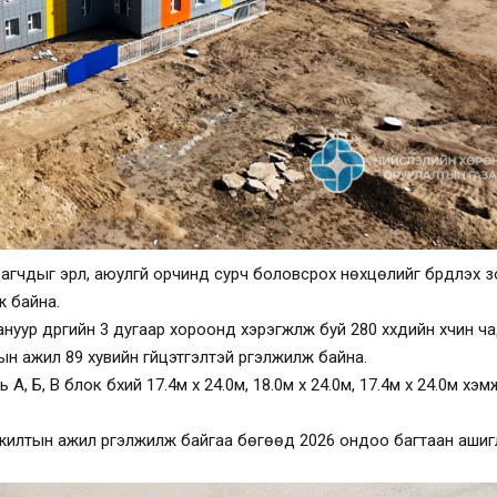
агчдыг эрүүл, аюулгүй орчинд сурч боловсрох нөхцөлийг бүрдүүлэх 
ж байна.
ур дүүргийн 3 дугаар хороонд хэрэгжүүлж буй 280 хүүхдийн хүчин ч
н ажил 89 хувийн гүйцэтгэлтэй үргэлжилж байна.
, Б, В блок бүхий 17.4м х 24.0м, 18.0м х 24.0м, 17.4м х 24.0м хэм
жилтын ажил үргэлжилж байгаа бөгөөд 2026 ондоо багтаан аши