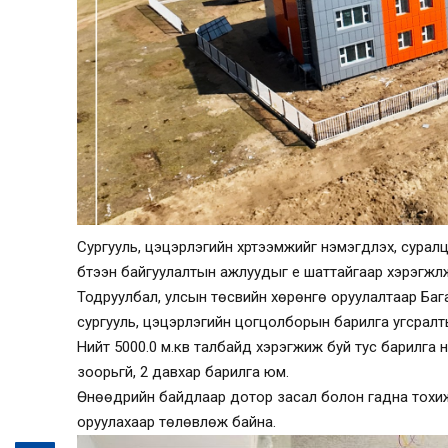
Сургууль, цэцэрлэгийн хүртээмжийг нэмэгдүүлэх, суралц
бүтээн байгуулалтын ажлуудыг үе шаттайгаар хэрэгжүүл
Тодруулбал, улсын төсвийн хөрөнгө оруулалтаар Багану
сургууль, цэцэрлэгийн цогцолборын барилга угсралты
Нийт 5000.0 м.кв талбайд хэрэгжиж буй тус барилга нь А
зоорьгүй, 2 давхар барилга юм.
Өнөөдрийн байдлаар дотор засал болон гадна тохи
оруулахаар төлөвлөж байна.