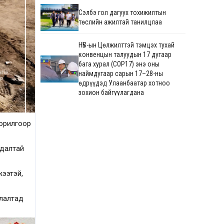
Сэлбэ гол дагуух тохижилтын
төслийн ажилтай танилцлаа
НҮБ-ын Цөлжилттэй тэмцэх тухай
конвенцын талуудын 17 дугаар
бага хурал (COP17) энэ оны
наймдугаар сарын 17–28-ны
өдрүүдэд Улаанбаатар хотноо
зохион байгуулагдана
Сонгинохайрхан дүүрэгт 640
хүүхдийн суудалтай сургуулийн
зорилгоор
барилгын ажил үргэлжилж байна
адалтай
М.Говьсайхан: Туул 1
коллекторын дөрөвдүгээр
хэсгийн шинэчлэгдсэн зураг
жээтэй,
төсвийг яаралтай батлуулж,
магадлуулна
глалтад
720 хүүхдийн суудалтай
сургуулийн барилгын ажил 60