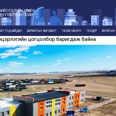
НИЙСЛЭЛИЙН ХӨРӨНГӨ
РУУЛАЛТЫН ГАЗАР
ИЛ ТОД БАЙДАЛ
БАРИМТЫН ЖАГСААЛТ
ТӨСӨВ САНХҮҮ
ТЕНДЕР
АВЛИГЫН 
, цэцэрлэгийн цогцолбор баригдаж байна