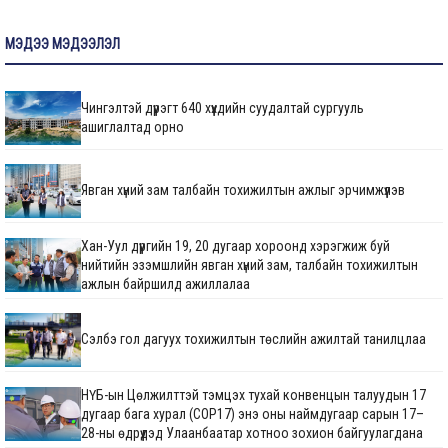
МЭДЭЭ МЭДЭЭЛЭЛ
Чингэлтэй дүүрэгт 640 хүүхдийн суудалтай сургууль
ашиглалтад орно
Явган хүний зам талбайн тохижилтын ажлыг эрчимжүүлэв
Хан-Уул дүүргийн 19, 20 дугаар хороонд хэрэгжиж буй
нийтийн эзэмшлийн явган хүний зам, талбайн тохижилтын
ажлын байршилд ажиллалаа
Сэлбэ гол дагуух тохижилтын төслийн ажилтай танилцлаа
НҮБ-ын Цөлжилттэй тэмцэх тухай конвенцын талуудын 17
дугаар бага хурал (COP17) энэ оны наймдугаар сарын 17–
28-ны өдрүүдэд Улаанбаатар хотноо зохион байгуулагдана