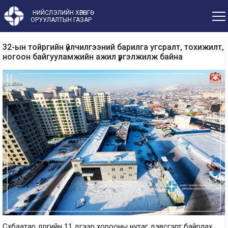
НИЙСЛЭЛИЙН ХӨРӨНГӨ
ОРУУЛАЛТЫН ГАЗАР
32-ын тойргийн үйлчилгээний барилга угсралт, тохижилт,
ногоон байгууламжийн ажил үргэлжилж байна
Сүхбаатар дүүргийн 11 дүгээр хорооны нутаг дэвсгэрт байрлах