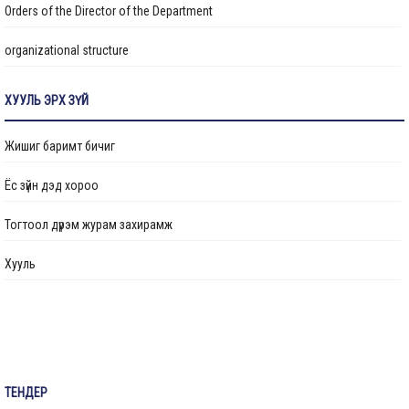
Orders of the Director of the Department
organizational structure
Transparency
ХУУЛЬ ЭРХ ЗҮЙ
Авлигын эсрэг үйл ажиллагаа
Жишиг баримт бичиг
Ажлын байрны бодлого
Ёс зүйн дэд хороо
Үйл ажиллагааны тайлан
Тогтоол дүрэм журам захирамж
Өргөдөл, гомдол шийдвэрлэлт
Хууль
Санал хүсэлтийн булан
Барилга байгууламжийг ашиглалтад оруулах комиссын хуваарь
Их засвар, тохижилтын ажлыг ашиглалтад оруулах комиссын хуваарь
ТЕНДЕР
Бараа ажил үйлчилгээ