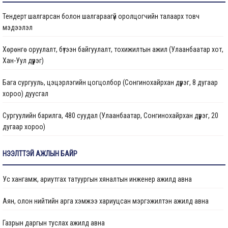
Тендерт шалгарсан болон шалгараагүй оролцогчийн талаарх товч
Газрын даргын тушаал
мэдээлэл
Иргэдтэй уулзах цагийн хуваарь
Хөрөнгө оруулалт, бүтээн байгуулалт, тохижилтын ажил (Улаанбаатар хот,
Хан-Уул дүүрэг)
Барилгын ажлын мэдээ
Бага сургууль, цэцэрлэгийн цогцолбор (Сонгинохайрхан дүүрэг, 8 дугаар
Санхүүжилтийн мэдээлэл
хороо) дуусгал
Сургуулийн барилга, 480 суудал (Улаанбаатар, Сонгинохайрхан дүүрэг, 20
дугаар хороо)
Цэцэрлэгийн барилга, 150 ор (Улаанбаатар хот, Сонгинохайрхан дүүрэг, 23
НЭЭЛТТЭЙ АЖЛЫН БАЙР
дүгээр хороо) ажлын дуусгал
Ус хангамж, ариутгах татуургын хяналтын инженер ажилд авна
Арьс ширний ажилчдын орон сууцны барилгын их засварын ажил
(Улаанбаатар хот, Хан-Уул дүүргийн 5 дугаар хороо)
Аян, олон нийтийн арга хэмжээ хариуцсан мэргэжилтэн ажилд авна
Сургуулийн барилга, 960 суудал (Улаанбаатар, Баянзүрх дүүрэг, 2 дугаар
Газрын даргын туслах ажилд авна
хороо)