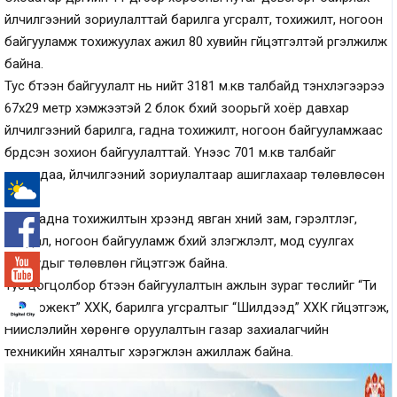
үйлчилгээний зориулалттай барилга угсралт, тохижилт, ногоон
байгууламж тохижуулах ажил 80 хувийн гүйцэтгэлтэй үргэлжилж
байна.
Тус бүтээн байгуулалт нь нийт 3181 м.кв талбайд тэнхлэгээрээ
67х29 метр хэмжээтэй 2 блок бүхий зоорьгүй хоёр давхар
үйлчилгээний барилга, гадна тохижилт, ногоон байгууламжаас
бүрдсэн зохион байгуулалттай. Үүнээс 701 м.кв талбайг
худалдаа, үйлчилгээний зориулалтаар ашиглахаар төлөвлөсөн
юм.
-°
Мөн гадна тохижилтын хүрээнд явган хүний зам, гэрэлтүүлэг,
сандал, ногоон байгууламж бүхий зүлэгжүүлэлт, мод суулгах
ажлуудыг төлөвлөн гүйцэтгэж байна.
Тус цогцолбор бүтээн байгуулалтын ажлын зураг төслийг “Ти
Эл прожект” ХХК, барилга угсралтыг “Шилдээд” ХХК гүйцэтгэж,
Нийслэлийн хөрөнгө оруулалтын газар захиалагчийн
техникийн хяналтыг хэрэгжүүлэн ажиллаж байна.