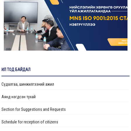
Налайх дүүрэгт боловсрол, эрүүл мэндийн байгууллагуудын
барилгын засвар, шинэчлэлийн ажлууд хийгдэж байна
Цэцэрлэгийн барилгын ажил 88 хувийн гүйцэтгэлтэй
үргэлжилж байна
“Төрийн албан хаагчийн ашиг сонирхлын зөрчил: Хууль, ёс
зүй, хариуцлага” сэдэвт сургалт зохион байгуулав
ИЛ ТОД БАЙДАЛ
“Нийслэлийн Хөрөнгө оруулалтын газар” ОНӨААТҮГ-ын
даргаар М.Говьсайхан томилогдлоо
Судалгаа, шинжилгээний ажил
Аянд нэгдсэн тухай
Section for Suggestions and Requests
Schedule for reception of citizens