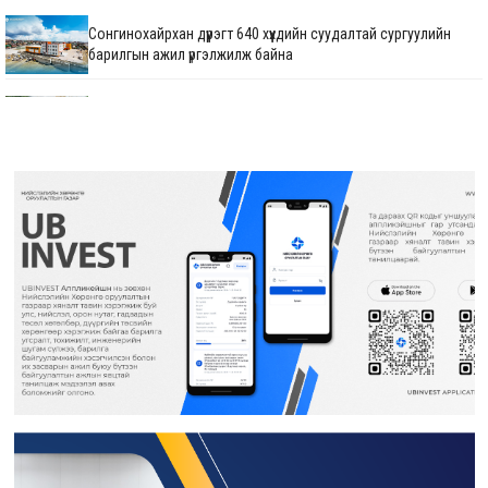
Сонгинохайрхан дүүрэгт 640 хүүхдийн суудалтай сургуулийн
барилгын ажил үргэлжилж байна
М.Говьсайхан: Туул 1 коллекторын дөрөвдүгээр хэсгийн
шинэчлэгдсэн зураг төсвийг яаралтай батлуулж,
магадлуулна
720 хүүхдийн суудалтай сургуулийн барилгын ажил 60 хувийн
гүйцэтгэлтэй үргэлжилж байна
Нийтийн тээврийн автопаркийн гадна тохижилтын ажлыг
гүйцэтгэж байна
25 дугаар сургуулийн гадна фасад, спорт заалны засварын
ажил үргэлжилж байна
НИЙСЛЭЛИЙН ХҮҮХДИЙН СЭРГЭЭН ЗАСАХ ТӨВИЙН
БАРИЛГА УГСРАЛТЫН АЖИЛ ДУУСЛАА