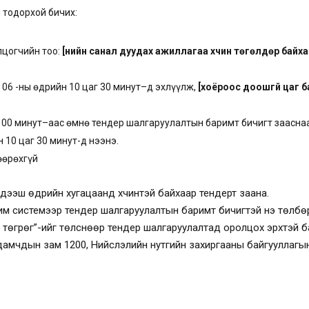
 тодорхой бичих:
лцогчийн тоо:
[үнийн санал дуудах ажиллагаа хүчин төгөлдөр байх
 06 -ны өдрийн 10 цаг 30 минут–д эхлүүлж,
[хоёроос доошгүй цаг 
 00 минут
–аас өмнө тендер шалгаруулалтын баримт бичигт заасна
н 10 цаг 30 минут
-д нээнэ.
өөрөхгүй
эс дээш өдрийн хугацаанд хүчинтэй байхаар тендерт заана.
м системээр тендер шалгаруулалтын баримт бичигтэй үнэ төлбөр
төгрөг”-ийг төлснөөр тендер шалгаруулалтад оролцох эрхтэй ба
аадамчдын зам 1200, Нийслэлийн нутгийн захиргааны байгууллагын