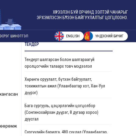
ХҮРЭЭЛЭН БУЙ ОРЧИНД ЭЭЛТЭЙ ЧАНАРЫГ
ЭРХЭМЛЭСЭН БҮТЭЭН БАЙГУУЛАЛТЫГ ЦОГЦЛООНО.
ENGLISH
ҮНДЭСНИЙ БИЧИГ
ЭСРЭГ ШИНЭТГЭЛ
ТЕНДЕР
Тендерт шалгарсан болон шалгараагүй
оролцогчийн талаарх товч мэдээлэл
Хөрөнгө оруулалт, бүтээн байгуулалт,
тохижилтын ажил (Улаанбаатар хот, Хан-Уул
дүүрэг)
 хангасан
Бага сургууль, цэцэрлэгийн цогцолбор
(Сонгинохайрхан дүүрэг, 8 дугаар хороо)
дуусгал
өхөөрөмж
Сургуулийн барилга, 480 суудал (Улаанбаатар,