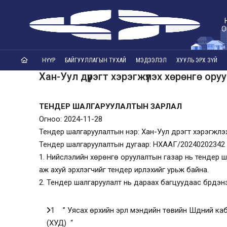
О
НҮҮР
БАЙГУУЛЛАГЫН ТУХАЙ
МЭДЭЭЛЭЛ
ХУУЛЬ ЭРХ ЗҮЙ
Хан-Уул дүүрэгт хэрэгжүүлэх хөрөнгө ор
ТЕНДЕР ШАЛГАРУУЛАЛТЫН ЗАРЛАЛ
Огноо: 2024-11-28
Тендер шалгаруулалтын нэр:
Хан-Уул дүүрэгт хэрэгжүү
Тендер шалгаруулалтын дугаар:
НХААГ/20240202342
1.
Нийслэлийн хөрөнгө оруулалтын газар
нь тендер ша
аж ахуй эрхлэгчийг тендер ирүүлэхийг урьж байна.
2. Тендер шалгаруулалт нь дараах багцуудаас бүрдэнэ
1 ” Уясах өрхийн эрүүл мэндийн төвийн Шүдний к
(ХУД) “