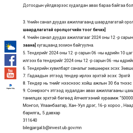
Дотоодын үйлдвэрээс худалдан авах бараа байгаа бол
3. Үнийн санал дуудах ажиллагаанд шаардлагатай оро
шаардлагатай оролцогчийн тоог бичих]
4. Үнийн санал дуудах ажиллагааг 2024 оны 12 -р сарын
заана]
хугацаанд зохион байгуулна.
5. Тендерийг
2024 оны 12 -р сарын 06 -ны өдрийн 10 цаг
-°
илгээх ба тендерийг
2024 оны 12 -р сарын 06 -ны өдрий
6. Тендерийн хувилбарт саналыг зөвшөөрөх эсэх: Зөвш
7. Гадаадын этгээд тендер ирүүлэх эрхтэй эсэх:
Эрхгүй
8. Тендер нь түүнийг нээснээс хойш ажлын 30 ба түүнэ
9. Сонирхогч этгээд худалдан авах ажиллагааны цахи
танилцах эрхтэй бөгөөд үйлчилгээний хураамж “
50000
Монгол, Улаанбаатар, Хан-Уул дүүрэг, 16-р хороо , Н
барилга,, 5 давхар
311640
bilegjargal.b@invest.ub.gov.mn