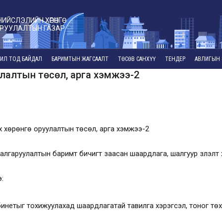
НИЙСЛЭЛИЙН ХӨРӨНГӨ
РУУЛАЛТЫН ГАЗАР
ИЛ ТОД БАЙДАЛ
БАРИМТЫН ЖАГСААЛТ
ТӨСӨВ САНХҮҮ
ТЕНДЕР
АВЛИГЫН 
уулалтын төсөл, арга хэмжээ-2
лэх хөрөнгө оруулалтын төсөл, арга хэмжээ-2
лгаруулалтын баримт бичигт заасан шаардлага, шалгуур үзүүлэлт
:
абинетыг тохижуулахад шаардлагатай тавилга хэрэгсэл, тоног т