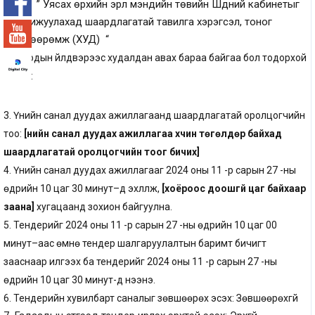
1 ” Уясах өрхийн эрүүл мэндийн төвийн Шүдний кабинетыг
тохижуулахад шаардлагатай тавилга хэрэгсэл, тоног
төхөөрөмж (ХУД) “
Дотоодын үйлдвэрээс худалдан авах бараа байгаа бол тодорхой
бичих:
3. Үнийн санал дуудах ажиллагаанд шаардлагатай оролцогчийн
тоо:
[үнийн санал дуудах ажиллагаа хүчин төгөлдөр байхад
шаардлагатай оролцогчийн тоог бичих]
4. Үнийн санал дуудах ажиллагааг 2024 оны 11 -р сарын 27 -ны
өдрийн 10 цаг 30 минут–д эхлүүлж,
[хоёроос доошгүй цаг байхаар
заана]
хугацаанд зохион байгуулна.
5. Тендерийг
2024 оны 11 -р сарын 27 -ны өдрийн 10 цаг 00
минут
–аас өмнө тендер шалгаруулалтын баримт бичигт
зааснаар илгээх ба тендерийг
2024 оны 11 -р сарын 27 -ны
өдрийн 10 цаг 30 минут
-д нээнэ.
6. Тендерийн хувилбарт саналыг зөвшөөрөх эсэх: Зөвшөөрөхгүй