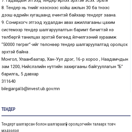
7. Гадаадын этгээд тендер ирүүлэх эрхтэй эсэх:
Эрхгүй
8. Тендер нь түүнийг нээснээс хойш ажлын 30 ба түүнээс
дээш өдрийн хугацаанд хүчинтэй байхаар тендерт заана.
9. Сонирхогч этгээд худалдан авах ажиллагааны цахим
системээр тендер шалгаруулалтын баримт бичигтэй үнэ
төлбөргүй танилцах эрхтэй бөгөөд үйлчилгээний хураамж
“
50000
төгрөг”-ийг төлснөөр тендер шалгаруулалтад оролцох
эрхтэй байна .
Монгол, Улаанбаатар, Хан-Уул дүүрэг, 16-р хороо , Наадамчдын
зам 1200, Нийслэлийн нутгийн захиргааны байгууллагын “Б”
барилга,, 5 давхар
311640
bilegjargal.b@invest.ub.gov.mn
ТЕНДЕР
Тендерт шалгарсан болон шалгараагүй оролцогчийн талаарх товч
мэдээлэл