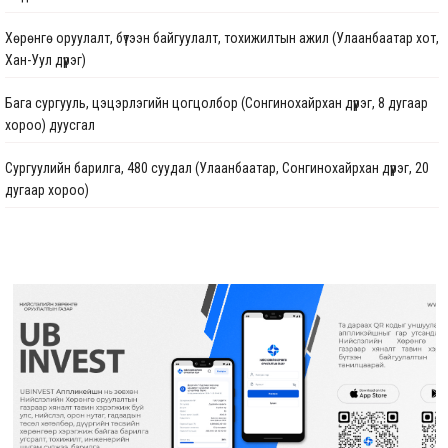
Хөрөнгө оруулалт, бүтээн байгуулалт, тохижилтын ажил (Улаанбаатар хот,
Хан-Уул дүүрэг)
Бага сургууль, цэцэрлэгийн цогцолбор (Сонгинохайрхан дүүрэг, 8 дугаар
хороо) дуусгал
Сургуулийн барилга, 480 суудал (Улаанбаатар, Сонгинохайрхан дүүрэг, 20
дугаар хороо)
Цэцэрлэгийн барилга, 150 ор (Улаанбаатар хот, Сонгинохайрхан дүүрэг, 23
дүгээр хороо) ажлын дуусгал
Арьс ширний ажилчдын орон сууцны барилгын их засварын ажил
(Улаанбаатар хот, Хан-Уул дүүргийн 5 дугаар хороо)
Сургуулийн барилга, 960 суудал (Улаанбаатар, Баянзүрх дүүрэг, 2 дугаар
хороо)
Гамшигт өртсөн 207 дугаар байр (Улаанбаатар хот, Баянзүрх дүүрэг, 26