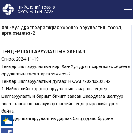
НИЙСЛЭЛИЙН ХӨРӨНГӨ
ОРУУЛАЛТЫН ГАЗАР
Хан-Уул дүүрэгт хэрэгжүүлэх хөрөнгө оруулалтын төсөл,
арга хэмжээ-2
ТЕНДЕР ШАЛГАРУУЛАЛТЫН ЗАРЛАЛ
Огноо: 2024-11-19
Тендер шалгаруулалтын нэр:
Хан-Уул дүүрэгт хэрэгжүүлэх хөрөнгө
оруулалтын төсөл, арга хэмжээ-2
Тендер шалгаруулалтын дугаар:
НХААГ/20240202342
1.
Нийслэлийн хөрөнгө оруулалтын газар
нь тендер
шалгаруулалтын баримт бичигт заасан шаардлага, шалгуур
үзүүлэлт хангасан аж ахуй эрхлэгчийг тендер ирүүлэхийг урьж
байна.
2. Тендер шалгаруулалт нь дараах багцуудаас бүрдэнэ:
-°