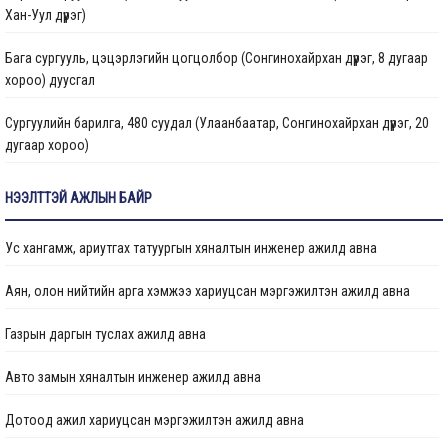
Хан-Уул дүүрэг)
Барилгын ажлын мэдээ
Бага сургууль, цэцэрлэгийн цогцолбор (Сонгинохайрхан дүүрэг, 8 дугаар
Санхүүжилтийн мэдээлэл
хороо) дуусгал
Сургуулийн барилга, 480 суудал (Улаанбаатар, Сонгинохайрхан дүүрэг, 20
дугаар хороо)
Цэцэрлэгийн барилга, 150 ор (Улаанбаатар хот, Сонгинохайрхан дүүрэг, 23
НЭЭЛТТЭЙ АЖЛЫН БАЙР
дүгээр хороо) ажлын дуусгал
Ус хангамж, ариутгах татуургын хяналтын инженер ажилд авна
Арьс ширний ажилчдын орон сууцны барилгын их засварын ажил
(Улаанбаатар хот, Хан-Уул дүүргийн 5 дугаар хороо)
Аян, олон нийтийн арга хэмжээ хариуцсан мэргэжилтэн ажилд авна
Сургуулийн барилга, 960 суудал (Улаанбаатар, Баянзүрх дүүрэг, 2 дугаар
Газрын даргын туслах ажилд авна
хороо)
Авто замын хяналтын инженер ажилд авна
Гамшигт өртсөн 207 дугаар байр (Улаанбаатар хот, Баянзүрх дүүрэг, 26
дугаар хороо)-ыг буулгаж, шинээр барих, сэргээн засварлах ажлын
Дотоод ажил хариуцсан мэргэжилтэн ажилд авна
хүрээнд барилгын зураг төслийг шинэчлэн боловсруулах