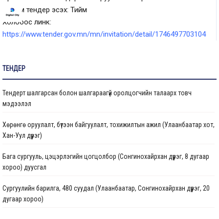
Цахим тендер эсэх: Тийм
Холбоос линк:
https://www.tender.gov.mn/mn/invitation/detail/1746497703104
ТЕНДЕР
Тендерт шалгарсан болон шалгараагүй оролцогчийн талаарх товч
мэдээлэл
Хөрөнгө оруулалт, бүтээн байгуулалт, тохижилтын ажил (Улаанбаатар хот,
Хан-Уул дүүрэг)
Бага сургууль, цэцэрлэгийн цогцолбор (Сонгинохайрхан дүүрэг, 8 дугаар
хороо) дуусгал
Сургуулийн барилга, 480 суудал (Улаанбаатар, Сонгинохайрхан дүүрэг, 20
дугаар хороо)