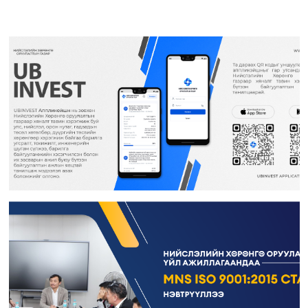
Цэцэрлэгийн барилга, 150 ор (Улаанбаатар хот, Сонгинохайрхан дүүрэг, 23
дүгээр хороо) ажлын дуусгал
Арьс ширний ажилчдын орон сууцны барилгын их засварын ажил
(Улаанбаатар хот, Хан-Уул дүүргийн 5 дугаар хороо)
Сургуулийн барилга, 960 суудал (Улаанбаатар, Баянзүрх дүүрэг, 2 дугаар
хороо)
Гамшигт өртсөн 207 дугаар байр (Улаанбаатар хот, Баянзүрх дүүрэг, 26
дугаар хороо)-ыг буулгаж, шинээр барих, сэргээн засварлах ажлын
хүрээнд барилгын зураг төслийг шинэчлэн боловсруулах
“Нийслэлийн Хөрөнгө оруулалтын газар ОНӨААТҮГ” -ын оффисын өрөө
болон хурлын өрөөний заслын ажил
Бага сургууль, цэцэрлэгийн цогцолбор (Сонгинохайрхан дүүрэг, 21 дүгээр
хороо) дуусгал
Хан-Уул дүүрэгт хэрэгжүүлэх хөрөнгө оруулалтын төсөл, арга хэмжээ-2