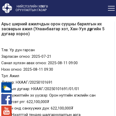
НИЙСЛЭЛИЙН ХӨРӨНГӨ
ОРУУЛАЛТЫН ГАЗАР
Арьс ширний ажилчдын орон сууцны барилгын их
засварын ажил (Улаанбаатар хот, Хан-Уул дүүргийн 5
дугаар хороо)
Төлөв: Үр дүн гарсан
Зарласан огноо: 2025-07-21
Санал хүлээн авах огноо: 2025-08-11 09:00
Нээх огноо: 2025-08-11 09:30
Төрөл: Ажил
Дугаар: НХААГ/20250101691
Урилгын дугаар: НХААГ/20250101691/01/01
Санхүүжилтийн эх үүсвэр: Орон нутгийн хөгжлийн сан
-°
Нийт төсөвт өртөг: 622,100,000₮
Тухайн онд санхүүжих дүн: 622,100,000₮
Арга: Нээлттэй тендер шалгаруулалтын арга