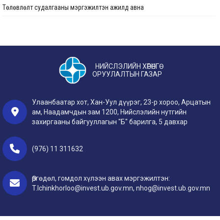
Төлөвлөлт судалгааны мэргэжилтэн ажилд авна
“Нийслэлийн Хөрөнгө оруулалтын газар ОНӨААТҮГ” -ын оффисын өрөө
болон хурлын өрөөний заслын ажил
Төлөвлөлт судалгааны мэргэжилтэн ажилд авна
Бага сургууль, цэцэрлэгийн цогцолбор (Сонгинохайрхан дүүрэг, 21 дүгээр
Хэвлэл мэдээлэл, олон нийттэй харилцах мэргэжилтэн ажилд авна
хороо) дуусгал
НИЙСЛЭЛИЙН ХӨРӨНГӨ
Дотоод ажил хариуцсан мэргэжилтэн ажилд авна
ОРУУЛАЛТЫН ГАЗАР
Хан-Уул дүүрэгт хэрэгжүүлэх хөрөнгө оруулалтын төсөл, арга хэмжээ-2
Дотоод ажил хариуцсан мэргэжилтэн ажилд авна
Улаанбаатар хотын дулаан хангамжийн 11 г, д Ø800-ийн гол шугамыг
Улаанбаатар хот, Хан-Уул дүүрэг, 23-р хороо, Арцатын
Ø1000 мм голчтой болгон өргөтгөх зураг төсөв, барилга угсралтын ажил
ам, Наадамчдын зам 1200, Нийслэлийн нутгийн
Зураг төслийн хяналтын инженер ажилд авна
/1 дүгээр хорооллын урд талаас баруун 4 замын уулзвар хүртэл, павильон
захиргааны байгууллагын "Б" барилга, 5 давхар
19-өөс 3/11 холбоос хүртэл 3.4 км/ /Улаанбаатар, Сонгинохайрхан дүүрэг/
Барилгын хяналтын инженер ажилд авна
(976) 11 311632
Хан-Уул дүүрэгт хэрэгжүүлэх хөрөнгө оруулалтын төсөл, арга хэмжээ-2
Ус хангамж, ариутгах татуургын хяналтын инженер ажилд авна
Сэлбэ голын эргийн дагуу дугуйн зам тохижилтын ажил (Улаанбаатар
Төлөвлөлт судалгааны мэргэжилтэн ажилд авна
Өргөдөл, гомдол хүлээн авах мэргэжилтэн:
хот, Сүхбаатар дүүрэг)-ын нэмэлт ажил
T.Ichinkhorloo@invest.ub.gov.mn, nhog@invest.ub.gov.mn
Хөрөнгө оруулалтын санхүүжилт хариуцсан мэргэжилтэн ажилд авна
Гадна дэд бүтэц, инженерийн шугам сүлжээний цахилгааны ажлын 2*3200
Ква хүчин чадалтай дэд өртөө
Дотоод ажил хариуцсан мэргэжилтэн ажилд авна