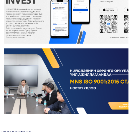
Үйл ажиллагааны тайлан
Өргөдөл, гомдол шийдвэрлэлт
Санал хүсэлтийн булан
Барилга байгууламжийг ашиглалтад оруулах комиссын хуваарь
Их засвар, тохижилтын ажлыг ашиглалтад оруулах комиссын хуваарь
Бараа ажил үйлчилгээ
Газрын даргын тушаал
Иргэдтэй уулзах цагийн хуваарь
Барилгын ажлын мэдээ
Санхүүжилтийн мэдээлэл