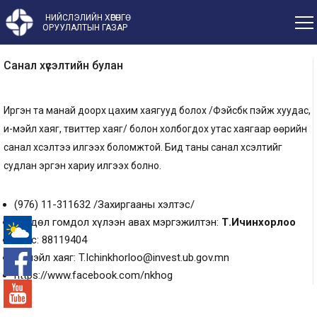
НИЙСЛЭЛИЙН ХӨРӨНГӨ
ОРУУЛАЛТЫН ГАЗАР
Санал хүсэлтийн булан
Иргэн та манай доорх цахим хаягууд болох /Фэйсбүүк пэйж хуудас,
и-мэйл хаяг, твиттер хаяг/ болон холбогдох утас хаягаар өөрийн
санал хүсэлтээ илгээх боломжтой. Бид таны санал хүсэлтийг
судлан эргэн хариу илгээх болно.
(976) 11-311632 /Захиргааны хэлтэс/
Өргөдөл гомдол хүлээн авах мэргэжилтэн:
Т.Ичинхорлоо
Утас: 88119404
-°
И-мэйл хаяг: T.Ichinkhorloo@invest.ub.gov.mn
https://www.facebook.com/nkhog