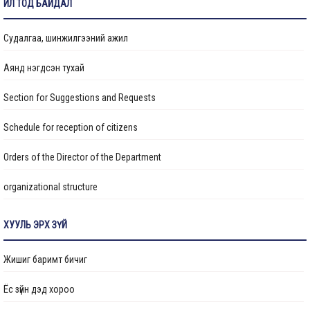
ИЛ ТОД БАЙДАЛ
Судалгаа, шинжилгээний ажил
Аянд нэгдсэн тухай
Section for Suggestions and Requests
Schedule for reception of citizens
Orders of the Director of the Department
organizational structure
Transparency
ХУУЛЬ ЭРХ ЗҮЙ
Авлигын эсрэг үйл ажиллагаа
Жишиг баримт бичиг
Ажлын байрны бодлого
Ёс зүйн дэд хороо
Үйл ажиллагааны тайлан