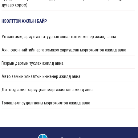
дугаар хороо)
Цэцэрлэгийн барилга, 150 ор (Улаанбаатар хот, Сонгинохайрхан дүүрэг, 23
НЭЭЛТТЭЙ АЖЛЫН БАЙР
дүгээр хороо) ажлын дуусгал
Ус хангамж, ариутгах татуургын хяналтын инженер ажилд авна
Арьс ширний ажилчдын орон сууцны барилгын их засварын ажил
(Улаанбаатар хот, Хан-Уул дүүргийн 5 дугаар хороо)
Аян, олон нийтийн арга хэмжээ хариуцсан мэргэжилтэн ажилд авна
Сургуулийн барилга, 960 суудал (Улаанбаатар, Баянзүрх дүүрэг, 2 дугаар
Газрын даргын туслах ажилд авна
хороо)
Авто замын хяналтын инженер ажилд авна
Гамшигт өртсөн 207 дугаар байр (Улаанбаатар хот, Баянзүрх дүүрэг, 26
дугаар хороо)-ыг буулгаж, шинээр барих, сэргээн засварлах ажлын
Дотоод ажил хариуцсан мэргэжилтэн ажилд авна
хүрээнд барилгын зураг төслийг шинэчлэн боловсруулах
Төлөвлөлт судалгааны мэргэжилтэн ажилд авна
“Нийслэлийн Хөрөнгө оруулалтын газар ОНӨААТҮГ” -ын оффисын өрөө
болон хурлын өрөөний заслын ажил
Төлөвлөлт судалгааны мэргэжилтэн ажилд авна
Бага сургууль, цэцэрлэгийн цогцолбор (Сонгинохайрхан дүүрэг, 21 дүгээр
Хэвлэл мэдээлэл, олон нийттэй харилцах мэргэжилтэн ажилд авна
хороо) дуусгал