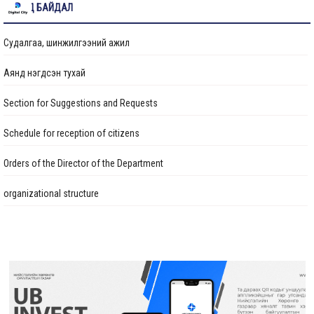
ИЛ ТОД БАЙДАЛ
Судалгаа, шинжилгээний ажил
Аянд нэгдсэн тухай
Section for Suggestions and Requests
Schedule for reception of citizens
Orders of the Director of the Department
organizational structure
Transparency
Авлигын эсрэг үйл ажиллагаа
Ажлын байрны бодлого