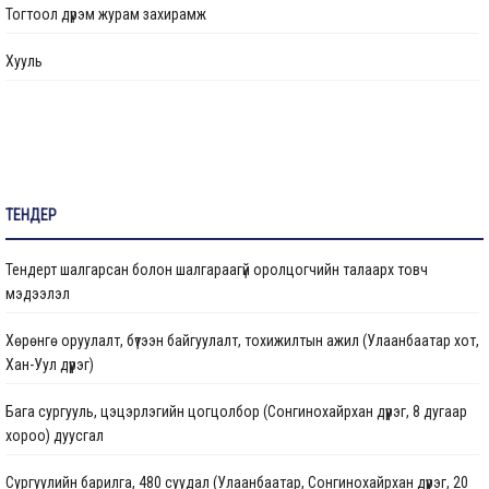
Тогтоол дүрэм журам захирамж
Өргөдөл, гомдол шийдвэрлэлт
Хууль
Санал хүсэлтийн булан
Барилга байгууламжийг ашиглалтад оруулах комиссын хуваарь
Их засвар, тохижилтын ажлыг ашиглалтад оруулах комиссын хуваарь
ТЕНДЕР
Бараа ажил үйлчилгээ
Тендерт шалгарсан болон шалгараагүй оролцогчийн талаарх товч
Газрын даргын тушаал
мэдээлэл
Иргэдтэй уулзах цагийн хуваарь
Хөрөнгө оруулалт, бүтээн байгуулалт, тохижилтын ажил (Улаанбаатар хот,
Хан-Уул дүүрэг)
Барилгын ажлын мэдээ
Бага сургууль, цэцэрлэгийн цогцолбор (Сонгинохайрхан дүүрэг, 8 дугаар
Санхүүжилтийн мэдээлэл
хороо) дуусгал
Сургуулийн барилга, 480 суудал (Улаанбаатар, Сонгинохайрхан дүүрэг, 20