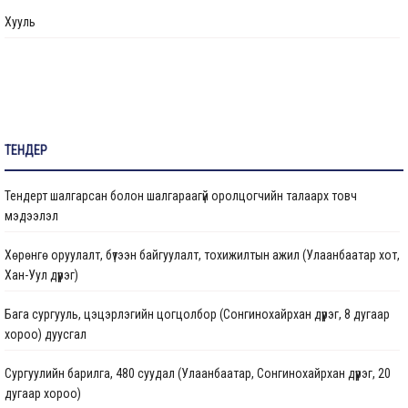
Өргөдөл, гомдол шийдвэрлэлт
Хууль
Санал хүсэлтийн булан
Барилга байгууламжийг ашиглалтад оруулах комиссын хуваарь
Их засвар, тохижилтын ажлыг ашиглалтад оруулах комиссын хуваарь
ТЕНДЕР
Бараа ажил үйлчилгээ
Тендерт шалгарсан болон шалгараагүй оролцогчийн талаарх товч
Газрын даргын тушаал
мэдээлэл
Иргэдтэй уулзах цагийн хуваарь
Хөрөнгө оруулалт, бүтээн байгуулалт, тохижилтын ажил (Улаанбаатар хот,
Хан-Уул дүүрэг)
Барилгын ажлын мэдээ
Бага сургууль, цэцэрлэгийн цогцолбор (Сонгинохайрхан дүүрэг, 8 дугаар
Санхүүжилтийн мэдээлэл
хороо) дуусгал
Сургуулийн барилга, 480 суудал (Улаанбаатар, Сонгинохайрхан дүүрэг, 20
дугаар хороо)