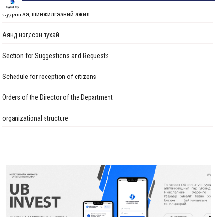
Судалгаа, шинжилгээний ажил
Аянд нэгдсэн тухай
Section for Suggestions and Requests
Schedule for reception of citizens
Orders of the Director of the Department
organizational structure
Transparency
Авлигын эсрэг үйл ажиллагаа
Ажлын байрны бодлого
Үйл ажиллагааны тайлан