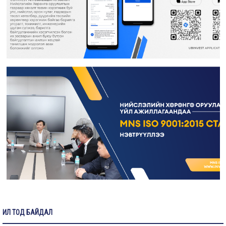
Өргөдөл, гомдол шийдвэрлэлт
Санал хүсэлтийн булан
Барилга байгууламжийг ашиглалтад оруулах комиссын хуваарь
Их засвар, тохижилтын ажлыг ашиглалтад оруулах комиссын хуваарь
Бараа ажил үйлчилгээ
Газрын даргын тушаал
Иргэдтэй уулзах цагийн хуваарь
Барилгын ажлын мэдээ
Санхүүжилтийн мэдээлэл
ИЛ ТОД БАЙДАЛ