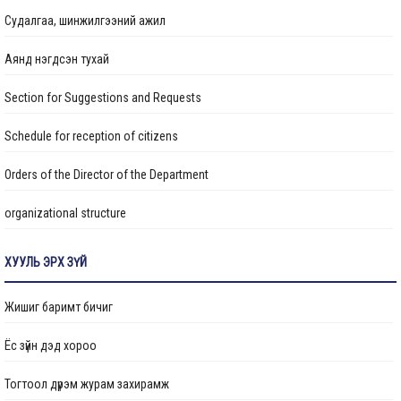
Судалгаа, шинжилгээний ажил
Аянд нэгдсэн тухай
Section for Suggestions and Requests
Schedule for reception of citizens
Orders of the Director of the Department
organizational structure
Transparency
ХУУЛЬ ЭРХ ЗҮЙ
Авлигын эсрэг үйл ажиллагаа
Жишиг баримт бичиг
Ажлын байрны бодлого
Ёс зүйн дэд хороо
Үйл ажиллагааны тайлан
Тогтоол дүрэм журам захирамж