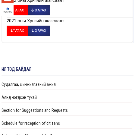
2022 оны Хөрөнгийн жагсаалт
ТАТАХ
ХАРАХ
2021 оны Хөрөнгийн жагсаалт
ТАТАХ
ХАРАХ
ИЛ ТОД БАЙДАЛ
Судалгаа, шинжилгээний ажил
Аянд нэгдсэн тухай
Section for Suggestions and Requests
Schedule for reception of citizens