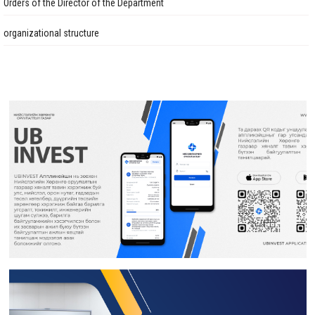
Orders of the Director of the Department
organizational structure
Transparency
Авлигын эсрэг үйл ажиллагаа
Ажлын байрны бодлого
Үйл ажиллагааны тайлан
Өргөдөл, гомдол шийдвэрлэлт
Санал хүсэлтийн булан
Барилга байгууламжийг ашиглалтад оруулах комиссын хуваарь
Их засвар, тохижилтын ажлыг ашиглалтад оруулах комиссын хуваарь
Бараа ажил үйлчилгээ