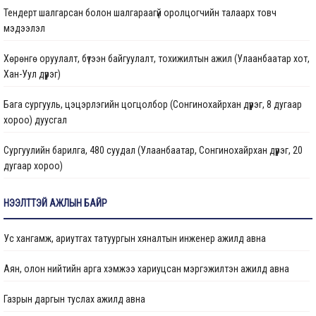
Тендерт шалгарсан болон шалгараагүй оролцогчийн талаарх товч
Газрын даргын тушаал
мэдээлэл
Иргэдтэй уулзах цагийн хуваарь
Хөрөнгө оруулалт, бүтээн байгуулалт, тохижилтын ажил (Улаанбаатар хот,
Хан-Уул дүүрэг)
Барилгын ажлын мэдээ
Бага сургууль, цэцэрлэгийн цогцолбор (Сонгинохайрхан дүүрэг, 8 дугаар
Санхүүжилтийн мэдээлэл
хороо) дуусгал
Сургуулийн барилга, 480 суудал (Улаанбаатар, Сонгинохайрхан дүүрэг, 20
дугаар хороо)
Цэцэрлэгийн барилга, 150 ор (Улаанбаатар хот, Сонгинохайрхан дүүрэг, 23
НЭЭЛТТЭЙ АЖЛЫН БАЙР
дүгээр хороо) ажлын дуусгал
Ус хангамж, ариутгах татуургын хяналтын инженер ажилд авна
Арьс ширний ажилчдын орон сууцны барилгын их засварын ажил
(Улаанбаатар хот, Хан-Уул дүүргийн 5 дугаар хороо)
Аян, олон нийтийн арга хэмжээ хариуцсан мэргэжилтэн ажилд авна
Сургуулийн барилга, 960 суудал (Улаанбаатар, Баянзүрх дүүрэг, 2 дугаар
Газрын даргын туслах ажилд авна
хороо)