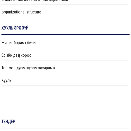
organizational structure
Transparency
ХУУЛЬ ЭРХ ЗҮЙ
Авлигын эсрэг үйл ажиллагаа
Жишиг баримт бичиг
Ажлын байрны бодлого
Ёс зүйн дэд хороо
Үйл ажиллагааны тайлан
Тогтоол дүрэм журам захирамж
Өргөдөл, гомдол шийдвэрлэлт
Хууль
Санал хүсэлтийн булан
Барилга байгууламжийг ашиглалтад оруулах комиссын хуваарь
Их засвар, тохижилтын ажлыг ашиглалтад оруулах комиссын хуваарь
ТЕНДЕР
Бараа ажил үйлчилгээ