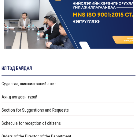
Газрын даргын тушаал
Иргэдтэй уулзах цагийн хуваарь
Барилгын ажлын мэдээ
Санхүүжилтийн мэдээлэл
ИЛ ТОД БАЙДАЛ
Судалгаа, шинжилгээний ажил
Аянд нэгдсэн тухай
Section for Suggestions and Requests
Schedule for reception of citizens
Orders of the Director of the Department