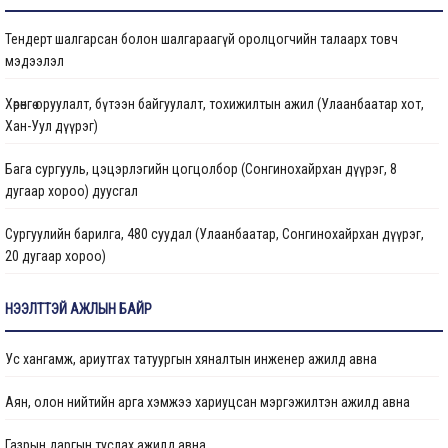
Бараа ажил үйлчилгээ
Тендерт шалгарсан болон шалгараагүй оролцогчийн талаарх товч
Газрын даргын тушаал
мэдээлэл
Иргэдтэй уулзах цагийн хуваарь
Хөрөнгө оруулалт, бүтээн байгуулалт, тохижилтын ажил (Улаанбаатар хот,
Хан-Уул дүүрэг)
Барилгын ажлын мэдээ
Бага сургууль, цэцэрлэгийн цогцолбор (Сонгинохайрхан дүүрэг, 8
Санхүүжилтийн мэдээлэл
дугаар хороо) дуусгал
Сургуулийн барилга, 480 суудал (Улаанбаатар, Сонгинохайрхан дүүрэг,
20 дугаар хороо)
Цэцэрлэгийн барилга, 150 ор (Улаанбаатар хот, Сонгинохайрхан дүүрэг,
НЭЭЛТТЭЙ АЖЛЫН БАЙР
23 дүгээр хороо) ажлын дуусгал
Ус хангамж, ариутгах татуургын хяналтын инженер ажилд авна
Арьс ширний ажилчдын орон сууцны барилгын их засварын ажил
(Улаанбаатар хот, Хан-Уул дүүргийн 5 дугаар хороо)
Аян, олон нийтийн арга хэмжээ хариуцсан мэргэжилтэн ажилд авна
Сургуулийн барилга, 960 суудал (Улаанбаатар, Баянзүрх дүүрэг, 2 дугаар
Газрын даргын туслах ажилд авна