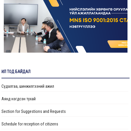
Жолооч ажилд авна
Зураг төслийн хяналтын инженер ажилд авна
“Нийслэлийн Хөрөнгө оруулалтын газар” ОНӨААТҮГ-т гэрээт үйлчлэгч
ажилд авна
Гидротехникийн хяналтын инженер ажилд авна
Ус хангамж, ариутгах татуургын хяналтын инженер ажилд авна
ИЛ ТОД БАЙДАЛ
Судалгаа, шинжилгээний ажил
Аянд нэгдсэн тухай
Section for Suggestions and Requests
Schedule for reception of citizens