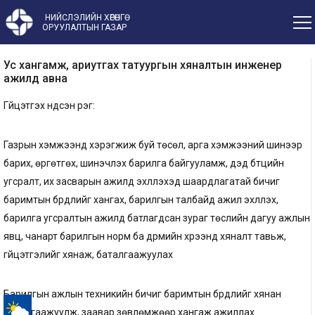
НИЙСЛЭЛИЙН ХӨРӨНГӨ
ОРУУЛАЛТЫН ГАЗАР
Ус хангамж, ариутгах татуургын хяналтын инженер
ажилд авна
Гүйцэтгэх үндсэн үүрэг:
Газрын хэмжээнд хэрэгжиж буй төсөл, арга хэмжээний шинээр
барих, өргөтгөх, шинэчлэх барилга байгууламж, дэд бүтцийн
угсралт, их засварын ажилд эхлүүлэхэд шаардлагатай бичиг
баримтын бүрдлийг хангах, барилгын талбайд ажил эхлүүлэх,
барилга угсралтын ажилд батлагдсан зураг төслийн дагуу ажлын
явц, чанарт барилгын норм ба дүрмийн хүрээнд хяналт тавьж,
гүйцэтгэлийг хянаж, баталгаажуулах
Барилгын ажлын техникийн бичиг баримтын бүрдлийг хянан
баталгаажуулж, заавар зөвлөмжөөр хангаж ажиллах