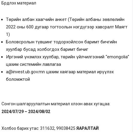
Бүрдүүлэх материал
Төрийн албан хаагчийн анкет (Төрийн албаны зөвлөлийн
2022 оны 600 дугаар тогтоолын нэгдүгээр хавсралт Маягт
1)
Боловсролын түвшинг тодорхойлсон баримт бичгийн
хуулбар бусад холбогдох баримт бичиг
Иргэний үнэмлэх хуулбар, төрийн үйлчилгээний “emongolia”
цахим системийн лавлагаа
a@invest.ub.gov.mn
цахим хаягаар материал ирүүлэх
боломжтой
Сонгон шалгаруулалтын материал хүлээн авах хугацаа:
2024/07/29 – 2024/08/02
Холбоо барих утас: 311632, 99038425
ЯАРАЛТАЙ