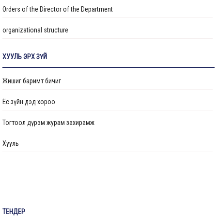
Orders of the Director of the Department
organizational structure
Transparency
ХУУЛЬ ЭРХ ЗҮЙ
Авлигын эсрэг үйл ажиллагаа
Жишиг баримт бичиг
Ажлын байрны бодлого
Ёс зүйн дэд хороо
Үйл ажиллагааны тайлан
Тогтоол дүрэм журам захирамж
Өргөдөл, гомдол шийдвэрлэлт
Хууль
Санал хүсэлтийн булан
Барилга байгууламжийг ашиглалтад оруулах комиссын хуваарь
Их засвар, тохижилтын ажлыг ашиглалтад оруулах комиссын хуваарь
ТЕНДЕР