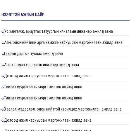
НЭЭЛТТЭЙ АЖЛЫН БАЙР
Ус хангамж, ариутгах татуургын хяналтын инженер ажилд авна
Аян, олон нийтийн арга хэмжээ хариуцсан мэргэжилтэн ажилд авна
Газрын даргын туслах ажилд авна
Авто замын хяналтын инженер ажилд авна
Дотоод ажил хариуцсан мэргэжилтэн ажилд авна
Төлөвлөлт судалгааны мэргэжилтэн ажилд авна
Төлөвлөлт судалгааны мэргэжилтэн ажилд авна
Хэвлэл мэдээлэл, олон нийттэй харилцах мэргэжилтэн ажилд авна
Дотоод ажил хариуцсан мэргэжилтэн ажилд авна