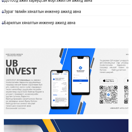
Дотоод ажил хариуцсан мэргэжилтэн ажилд авна
Зураг төслийн хяналтын инженер ажилд авна
Барилгын хяналтын инженер ажилд авна
Ус хангамж, ариутгах татуургын хяналтын инженер ажилд авна
Төлөвлөлт судалгааны мэргэжилтэн ажилд авна
Хөрөнгө оруулалтын санхүүжилт хариуцсан мэргэжилтэн ажилд авна
Дотоод ажил хариуцсан мэргэжилтэн ажилд авна
Гэрээт монгол бичиг хөтлөлт хариуцсан гэрээт ажилтан ажилд авна
Гидротехникийн хяналтын инженер ажилд авна
Дулаан хангамж, агаар сэлгэлтийн хяналтын инженер ажилд авна
Барилгын инженер ажилд авна
Мэргэшсэн төсөвчин ажилд авна