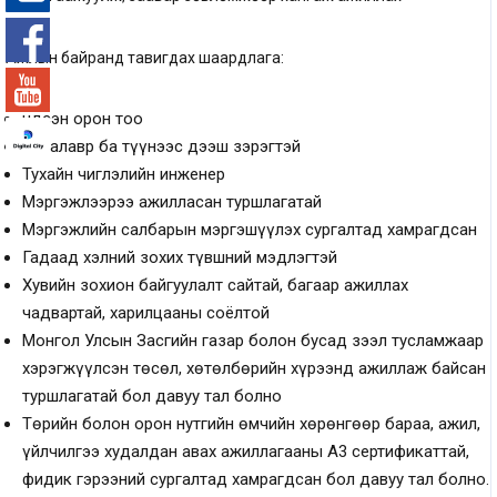
-°
Ажлын байранд тавигдах шаардлага:
Үндсэн орон тоо
Бакалавр ба түүнээс дээш зэрэгтэй
Тухайн чиглэлийн инженер
Мэргэжлээрээ ажилласан туршлагатай
Мэргэжлийн салбарын мэргэшүүлэх сургалтад хамрагдсан
Гадаад хэлний зохих түвшний мэдлэгтэй
Хувийн зохион байгуулалт сайтай, багаар ажиллах
чадвартай, харилцааны соёлтой
Монгол Улсын Засгийн газар болон бусад зээл тусламжаар
хэрэгжүүлсэн төсөл, хөтөлбөрийн хүрээнд ажиллаж байсан
туршлагатай бол давуу тал болно
Төрийн болон орон нутгийн өмчийн хөрөнгөөр бараа, ажил,
үйлчилгээ худалдан авах ажиллагааны А3 сертификаттай,
фидик гэрээний сургалтад хамрагдсан бол давуу тал болно.