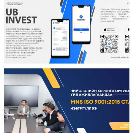
Хөрөнгө оруулалтын санхүүжилт хариуцсан мэргэжилтэн ажилд авна
Дотоод ажил хариуцсан мэргэжилтэн ажилд авна
Гэрээт монгол бичиг хөтлөлт хариуцсан гэрээт ажилтан ажилд авна
Гидротехникийн хяналтын инженер ажилд авна
Дулаан хангамж, агаар сэлгэлтийн хяналтын инженер ажилд авна
Барилгын инженер ажилд авна
Мэргэшсэн төсөвчин ажилд авна
Жолооч ажилд авна
Зураг төслийн хяналтын инженер ажилд авна
“Нийслэлийн Хөрөнгө оруулалтын газар” ОНӨААТҮГ-т гэрээт үйлчлэгч
ажилд авна
Гидротехникийн хяналтын инженер ажилд авна