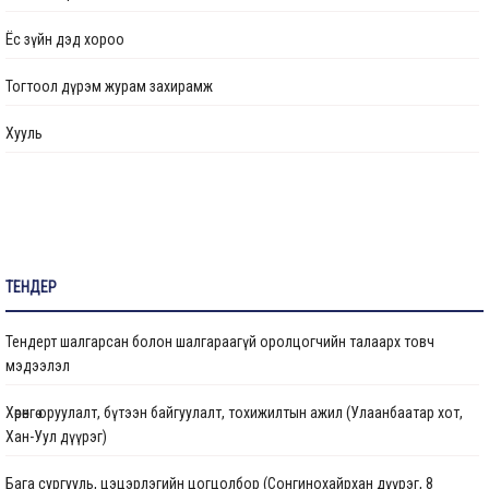
Ажлын байрны бодлого
Ёс зүйн дэд хороо
Үйл ажиллагааны тайлан
Тогтоол дүрэм журам захирамж
Өргөдөл, гомдол шийдвэрлэлт
Хууль
Санал хүсэлтийн булан
Барилга байгууламжийг ашиглалтад оруулах комиссын хуваарь
Их засвар, тохижилтын ажлыг ашиглалтад оруулах комиссын хуваарь
ТЕНДЕР
Бараа ажил үйлчилгээ
Тендерт шалгарсан болон шалгараагүй оролцогчийн талаарх товч
Газрын даргын тушаал
мэдээлэл
Иргэдтэй уулзах цагийн хуваарь
Хөрөнгө оруулалт, бүтээн байгуулалт, тохижилтын ажил (Улаанбаатар хот,
Хан-Уул дүүрэг)
Барилгын ажлын мэдээ
Бага сургууль, цэцэрлэгийн цогцолбор (Сонгинохайрхан дүүрэг, 8
Санхүүжилтийн мэдээлэл