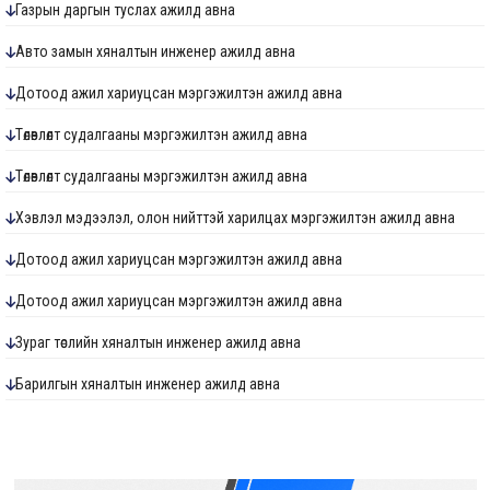
Газрын даргын туслах ажилд авна
Авто замын хяналтын инженер ажилд авна
Дотоод ажил хариуцсан мэргэжилтэн ажилд авна
Төлөвлөлт судалгааны мэргэжилтэн ажилд авна
Төлөвлөлт судалгааны мэргэжилтэн ажилд авна
Хэвлэл мэдээлэл, олон нийттэй харилцах мэргэжилтэн ажилд авна
Дотоод ажил хариуцсан мэргэжилтэн ажилд авна
Дотоод ажил хариуцсан мэргэжилтэн ажилд авна
Зураг төслийн хяналтын инженер ажилд авна
Барилгын хяналтын инженер ажилд авна
Ус хангамж, ариутгах татуургын хяналтын инженер ажилд авна
Төлөвлөлт судалгааны мэргэжилтэн ажилд авна