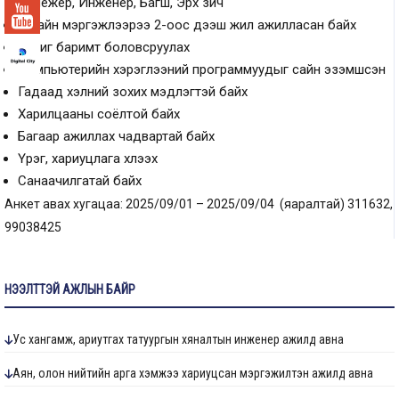
менежер, Инженер, Багш, Эрх зүйч
Тухайн мэргэжлээрээ 2-оос дээш жил ажилласан байх
Бичиг баримт боловсруулах
Компьютерийн хэрэглээний программуудыг сайн эзэмшсэн
Гадаад хэлний зохих мэдлэгтэй байх
Харилцааны соёлтой байх
Багаар ажиллах чадвартай байх
Үүрэг, хариуцлага хүлээх
Санаачилгатай байх
Анкет авах хугацаа: 2025/09/01 – 2025/09/04 (яаралтай) 311632,
99038425
НЭЭЛТТЭЙ АЖЛЫН БАЙР
Ус хангамж, ариутгах татуургын хяналтын инженер ажилд авна
Аян, олон нийтийн арга хэмжээ хариуцсан мэргэжилтэн ажилд авна