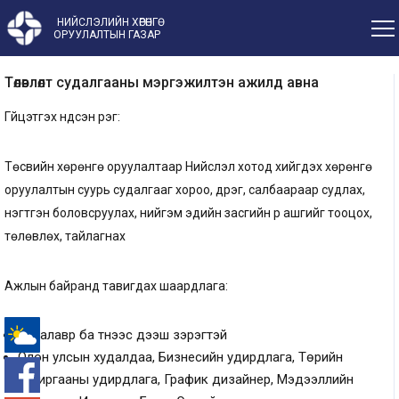
НИЙСЛЭЛИЙН ХӨРӨНГӨ
ОРУУЛАЛТЫН ГАЗАР
Төлөвлөлт судалгааны мэргэжилтэн ажилд авна
Гүйцэтгэх үндсэн үүрэг:
Төсвийн хөрөнгө оруулалтаар Нийслэл хотод хийгдэх хөрөнгө
оруулалтын суурь судалгааг хороо, дүүрэг, салбаараар судлах,
нэгтгэн боловсруулах, нийгэм эдийн засгийн үр ашгийг тооцох,
төлөвлөх, тайлагнах
Ажлын байранд тавигдах шаардлага:
Бакалавр ба түүнээс дээш зэрэгтэй
Олон улсын худалдаа, Бизнесийн удирдлага, Төрийн
-°
захиргааны удирдлага, График дизайнер, Мэдээллийн