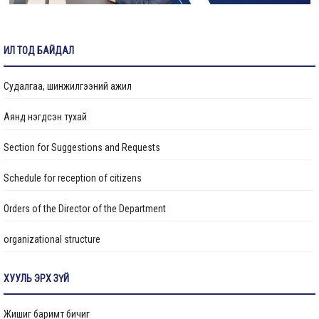
Ус хангамж, ариутгах татуургын хяналтын инженер ажилд авна
ИЛ ТОД БАЙДАЛ
Судалгаа, шинжилгээний ажил
Аянд нэгдсэн тухай
Section for Suggestions and Requests
Schedule for reception of citizens
Orders of the Director of the Department
organizational structure
Transparency
ХУУЛЬ ЭРХ ЗҮЙ
Авлигын эсрэг үйл ажиллагаа
Жишиг баримт бичиг