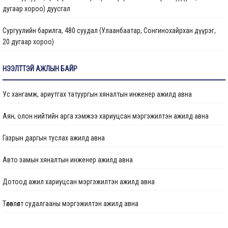
дугаар хороо) дуусгал
Сургуулийн барилга, 480 суудал (Улаанбаатар, Сонгинохайрхан дүүрэг,
20 дугаар хороо)
Цэцэрлэгийн барилга, 150 ор (Улаанбаатар хот, Сонгинохайрхан дүүрэг,
НЭЭЛТТЭЙ АЖЛЫН БАЙР
23 дүгээр хороо) ажлын дуусгал
Ус хангамж, ариутгах татуургын хяналтын инженер ажилд авна
Арьс ширний ажилчдын орон сууцны барилгын их засварын ажил
(Улаанбаатар хот, Хан-Уул дүүргийн 5 дугаар хороо)
Аян, олон нийтийн арга хэмжээ хариуцсан мэргэжилтэн ажилд авна
Сургуулийн барилга, 960 суудал (Улаанбаатар, Баянзүрх дүүрэг, 2 дугаар
Газрын даргын туслах ажилд авна
хороо)
Авто замын хяналтын инженер ажилд авна
Гамшигт өртсөн 207 дугаар байр (Улаанбаатар хот, Баянзүрх дүүрэг, 26
дугаар хороо)-ыг буулгаж, шинээр барих, сэргээн засварлах ажлын
Дотоод ажил хариуцсан мэргэжилтэн ажилд авна
хүрээнд барилгын зураг төслийг шинэчлэн боловсруулах
Төлөвлөлт судалгааны мэргэжилтэн ажилд авна
“Нийслэлийн Хөрөнгө оруулалтын газар ОНӨААТҮГ” -ын оффисын өрөө болон
хурлын өрөөний заслын ажил
Төлөвлөлт судалгааны мэргэжилтэн ажилд авна