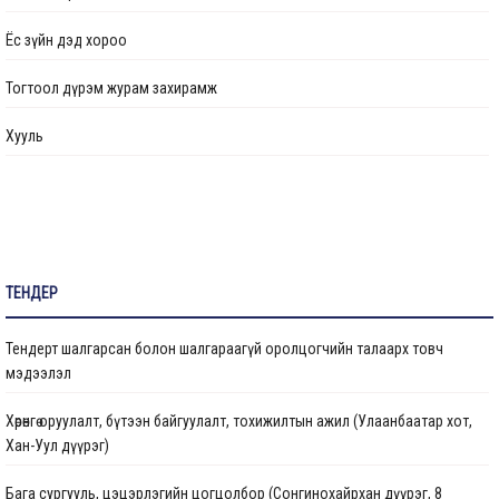
Ажлын байрны бодлого
Ёс зүйн дэд хороо
Үйл ажиллагааны тайлан
Тогтоол дүрэм журам захирамж
Өргөдөл, гомдол шийдвэрлэлт
Хууль
Санал хүсэлтийн булан
Барилга байгууламжийг ашиглалтад оруулах комиссын хуваарь
Их засвар, тохижилтын ажлыг ашиглалтад оруулах комиссын хуваарь
ТЕНДЕР
Бараа ажил үйлчилгээ
Тендерт шалгарсан болон шалгараагүй оролцогчийн талаарх товч
Газрын даргын тушаал
мэдээлэл
Иргэдтэй уулзах цагийн хуваарь
Хөрөнгө оруулалт, бүтээн байгуулалт, тохижилтын ажил (Улаанбаатар хот,
Хан-Уул дүүрэг)
Барилгын ажлын мэдээ
Бага сургууль, цэцэрлэгийн цогцолбор (Сонгинохайрхан дүүрэг, 8
Санхүүжилтийн мэдээлэл