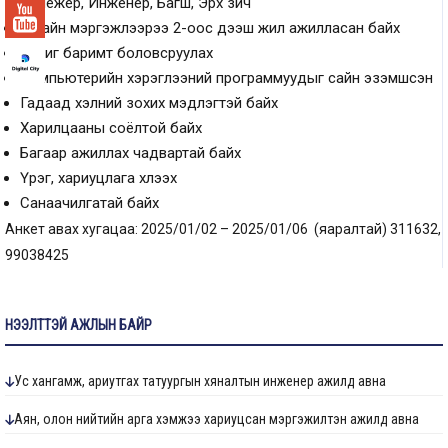
менежер, Инженер, Багш, Эрх зүйч
Тухайн мэргэжлээрээ 2-оос дээш жил ажилласан байх
Бичиг баримт боловсруулах
Компьютерийн хэрэглээний программуудыг сайн эзэмшсэн
Гадаад хэлний зохих мэдлэгтэй байх
Харилцааны соёлтой байх
Багаар ажиллах чадвартай байх
Үүрэг, хариуцлага хүлээх
Санаачилгатай байх
Анкет авах хугацаа: 2025/01/02 – 2025/01/06 (яаралтай) 311632,
99038425
НЭЭЛТТЭЙ АЖЛЫН БАЙР
Ус хангамж, ариутгах татуургын хяналтын инженер ажилд авна
Аян, олон нийтийн арга хэмжээ хариуцсан мэргэжилтэн ажилд авна