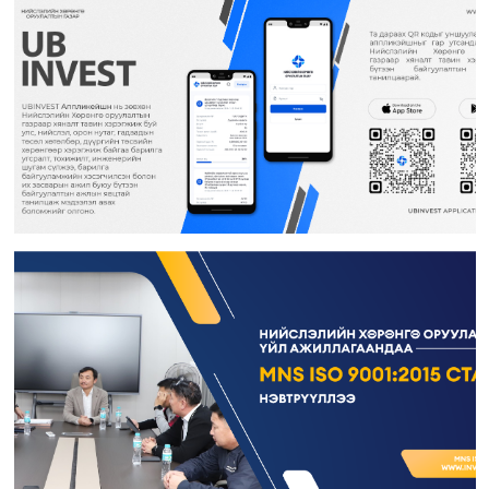
Хөрөнгө оруулалтын санхүүжилт хариуцсан мэргэжилтэн ажилд авна
Дотоод ажил хариуцсан мэргэжилтэн ажилд авна
Гэрээт монгол бичиг хөтлөлт хариуцсан гэрээт ажилтан ажилд авна
Гидротехникийн хяналтын инженер ажилд авна
Дулаан хангамж, агаар сэлгэлтийн хяналтын инженер ажилд авна
Барилгын инженер ажилд авна
Мэргэшсэн төсөвчин ажилд авна
Жолооч ажилд авна
Зураг төслийн хяналтын инженер ажилд авна
“Нийслэлийн Хөрөнгө оруулалтын газар” ОНӨААТҮГ-т гэрээт үйлчлэгч
ажилд авна
Гидротехникийн хяналтын инженер ажилд авна