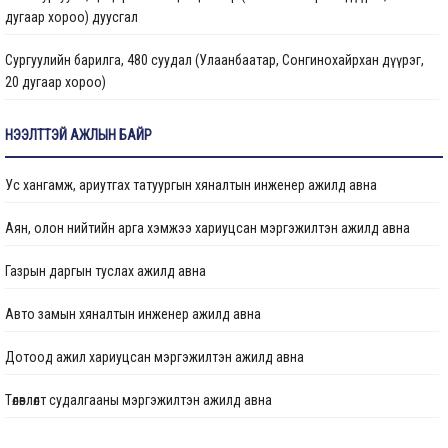
дугаар хороо) дуусгал
Сургуулийн барилга, 480 суудал (Улаанбаатар, Сонгинохайрхан дүүрэг,
20 дугаар хороо)
Цэцэрлэгийн барилга, 150 ор (Улаанбаатар хот, Сонгинохайрхан дүүрэг,
НЭЭЛТТЭЙ АЖЛЫН БАЙР
23 дүгээр хороо) ажлын дуусгал
Ус хангамж, ариутгах татуургын хяналтын инженер ажилд авна
Арьс ширний ажилчдын орон сууцны барилгын их засварын ажил
(Улаанбаатар хот, Хан-Уул дүүргийн 5 дугаар хороо)
Аян, олон нийтийн арга хэмжээ хариуцсан мэргэжилтэн ажилд авна
Сургуулийн барилга, 960 суудал (Улаанбаатар, Баянзүрх дүүрэг, 2 дугаар
Газрын даргын туслах ажилд авна
хороо)
Авто замын хяналтын инженер ажилд авна
Гамшигт өртсөн 207 дугаар байр (Улаанбаатар хот, Баянзүрх дүүрэг, 26
дугаар хороо)-ыг буулгаж, шинээр барих, сэргээн засварлах ажлын
Дотоод ажил хариуцсан мэргэжилтэн ажилд авна
хүрээнд барилгын зураг төслийг шинэчлэн боловсруулах
Төлөвлөлт судалгааны мэргэжилтэн ажилд авна
“Нийслэлийн Хөрөнгө оруулалтын газар ОНӨААТҮГ” -ын оффисын өрөө болон
хурлын өрөөний заслын ажил
Төлөвлөлт судалгааны мэргэжилтэн ажилд авна