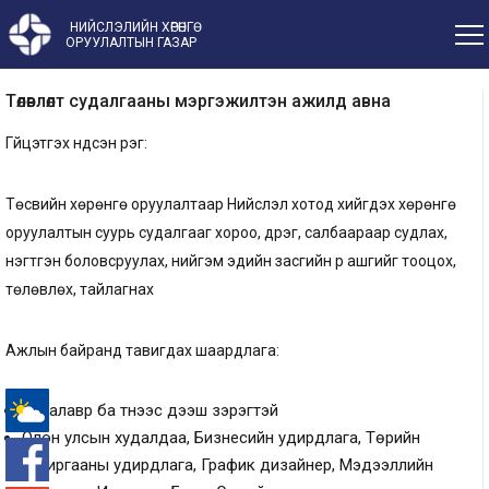
НИЙСЛЭЛИЙН ХӨРӨНГӨ
ОРУУЛАЛТЫН ГАЗАР
Төлөвлөлт судалгааны мэргэжилтэн ажилд авна
Гүйцэтгэх үндсэн үүрэг:
Төсвийн хөрөнгө оруулалтаар Нийслэл хотод хийгдэх хөрөнгө
оруулалтын суурь судалгааг хороо, дүүрэг, салбаараар судлах,
нэгтгэн боловсруулах, нийгэм эдийн засгийн үр ашгийг тооцох,
төлөвлөх, тайлагнах
Ажлын байранд тавигдах шаардлага:
Бакалавр ба түүнээс дээш зэрэгтэй
Олон улсын худалдаа, Бизнесийн удирдлага, Төрийн
-°
захиргааны удирдлага, График дизайнер, Мэдээллийн