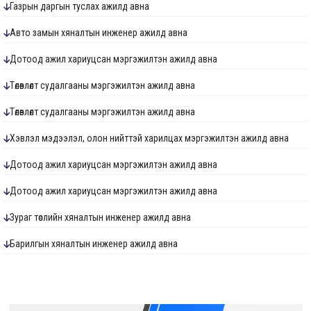
Газрын даргын туслах ажилд авна
Авто замын хяналтын инженер ажилд авна
Дотоод ажил хариуцсан мэргэжилтэн ажилд авна
Төлөвлөлт судалгааны мэргэжилтэн ажилд авна
Төлөвлөлт судалгааны мэргэжилтэн ажилд авна
Хэвлэл мэдээлэл, олон нийттэй харилцах мэргэжилтэн ажилд авна
Дотоод ажил хариуцсан мэргэжилтэн ажилд авна
Дотоод ажил хариуцсан мэргэжилтэн ажилд авна
Зураг төслийн хяналтын инженер ажилд авна
Барилгын хяналтын инженер ажилд авна
Ус хангамж, ариутгах татуургын хяналтын инженер ажилд авна
Төлөвлөлт судалгааны мэргэжилтэн ажилд авна