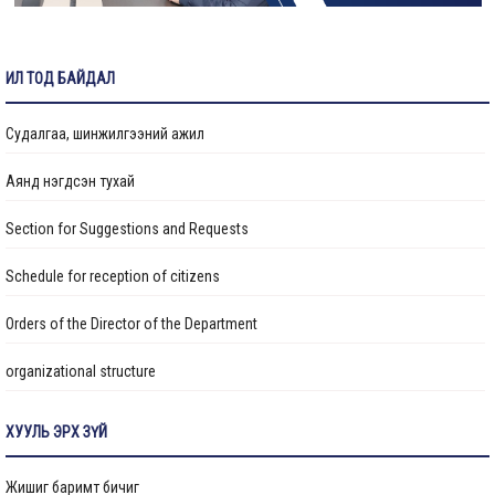
Ус хангамж, ариутгах татуургын хяналтын инженер ажилд авна
ИЛ ТОД БАЙДАЛ
Судалгаа, шинжилгээний ажил
Аянд нэгдсэн тухай
Section for Suggestions and Requests
Schedule for reception of citizens
Orders of the Director of the Department
organizational structure
Transparency
ХУУЛЬ ЭРХ ЗҮЙ
Авлигын эсрэг үйл ажиллагаа
Жишиг баримт бичиг