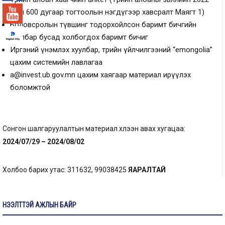
оны 600 дугаар тогтоолын нэгдүгээр хавсралт Маягт 1)
Боловсролын түвшинг тодорхойлсон баримт бичгийн
хуулбар бусад холбогдох баримт бичиг
Иргэний үнэмлэх хуулбар, төрийн үйлчилгээний “emongolia”
цахим системийн лавлагаа
a@invest.ub.gov.mn
цахим хаягаар материал ирүүлэх
боломжтой
Сонгон шалгаруулалтын материал хүлээн авах хугацаа:
2024/07/29 – 2024/08/02
Холбоо барих утас: 311632, 99038425
ЯАРАЛТАЙ
НЭЭЛТТЭЙ АЖЛЫН БАЙР