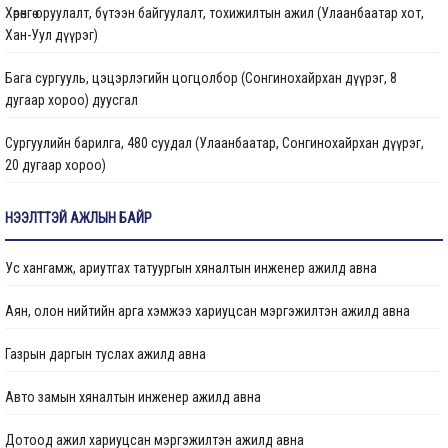
Хөрөнгө оруулалт, бүтээн байгуулалт, тохижилтын ажил (Улаанбаатар хот,
Хан-Уул дүүрэг)
Барилгын ажлын мэдээ
Бага сургууль, цэцэрлэгийн цогцолбор (Сонгинохайрхан дүүрэг, 8
Санхүүжилтийн мэдээлэл
дугаар хороо) дуусгал
Сургуулийн барилга, 480 суудал (Улаанбаатар, Сонгинохайрхан дүүрэг,
20 дугаар хороо)
Цэцэрлэгийн барилга, 150 ор (Улаанбаатар хот, Сонгинохайрхан дүүрэг,
НЭЭЛТТЭЙ АЖЛЫН БАЙР
23 дүгээр хороо) ажлын дуусгал
Ус хангамж, ариутгах татуургын хяналтын инженер ажилд авна
Арьс ширний ажилчдын орон сууцны барилгын их засварын ажил
(Улаанбаатар хот, Хан-Уул дүүргийн 5 дугаар хороо)
Аян, олон нийтийн арга хэмжээ хариуцсан мэргэжилтэн ажилд авна
Сургуулийн барилга, 960 суудал (Улаанбаатар, Баянзүрх дүүрэг, 2 дугаар
Газрын даргын туслах ажилд авна
хороо)
Авто замын хяналтын инженер ажилд авна
Гамшигт өртсөн 207 дугаар байр (Улаанбаатар хот, Баянзүрх дүүрэг, 26
дугаар хороо)-ыг буулгаж, шинээр барих, сэргээн засварлах ажлын
Дотоод ажил хариуцсан мэргэжилтэн ажилд авна
хүрээнд барилгын зураг төслийг шинэчлэн боловсруулах