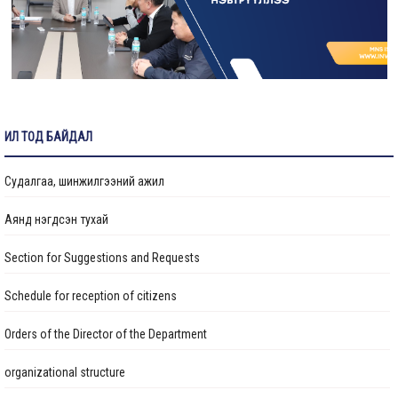
ажилд авна
Гидротехникийн хяналтын инженер ажилд авна
Ус хангамж, ариутгах татуургын хяналтын инженер ажилд авна
ИЛ ТОД БАЙДАЛ
Судалгаа, шинжилгээний ажил
Аянд нэгдсэн тухай
Section for Suggestions and Requests
Schedule for reception of citizens
Orders of the Director of the Department
organizational structure