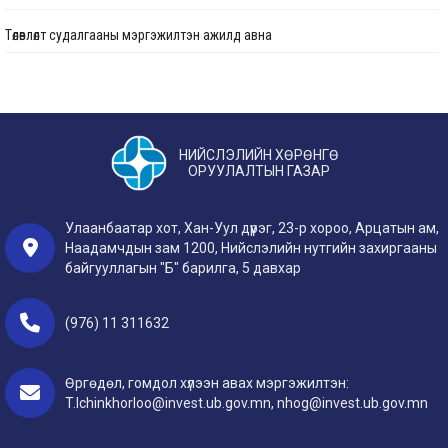
Төлөвлөлт судалгааны мэргэжилтэн ажилд авна
“Нийслэлийн Хөрөнгө оруулалтын газар ОНӨААТҮГ” -ын оффисын өрөө болон
хурлын өрөөний заслын ажил
Төлөвлөлт судалгааны мэргэжилтэн ажилд авна
Бага сургууль, цэцэрлэгийн цогцолбор (Сонгинохайрхан дүүрэг, 21
Хэвлэл мэдээлэл, олон нийттэй харилцах мэргэжилтэн ажилд авна
дүгээр хороо) дуусгал
НИЙСЛЭЛИЙН ХӨРӨНГӨ
Дотоод ажил хариуцсан мэргэжилтэн ажилд авна
ОРУУЛАЛТЫН ГАЗАР
Хан-Уул дүүрэгт хэрэгжүүлэх хөрөнгө оруулалтын төсөл, арга хэмжээ-2
Дотоод ажил хариуцсан мэргэжилтэн ажилд авна
Улаанбаатар хотын дулаан хангамжийн 11 г, д Ø800-ийн гол шугамыг
Улаанбаатар хот, Хан-Уул дүүрэг, 23-р хороо, Арцатын ам,
Ø1000 мм голчтой болгон өргөтгөх зураг төсөв, барилга угсралтын ажил /1
Наадамчдын зам 1200, Нийслэлийн нутгийн захиргааны
Зураг төслийн хяналтын инженер ажилд авна
дүгээр хорооллын урд талаас баруун 4 замын уулзвар хүртэл, павильон
байгууллагын "Б" барилга, 5 давхар
19-өөс 3/11 холбоос хүртэл 3.4 км/ /Улаанбаатар, Сонгинохайрхан дүүрэг/
Барилгын хяналтын инженер ажилд авна
(976) 11 311632
Хан-Уул дүүрэгт хэрэгжүүлэх хөрөнгө оруулалтын төсөл, арга хэмжээ-2
Ус хангамж, ариутгах татуургын хяналтын инженер ажилд авна
Сэлбэ голын эргийн дагуу дугуйн зам тохижилтын ажил (Улаанбаатар
Төлөвлөлт судалгааны мэргэжилтэн ажилд авна
Өргөдөл, гомдол хүлээн авах мэргэжилтэн:
хот, Сүхбаатар дүүрэг)-ын нэмэлт ажил
T.Ichinkhorloo@invest.ub.gov.mn, nhog@invest.ub.gov.mn
Хөрөнгө оруулалтын санхүүжилт хариуцсан мэргэжилтэн ажилд авна
Гадна дэд бүтэц, инженерийн шугам сүлжээний цахилгааны ажлын