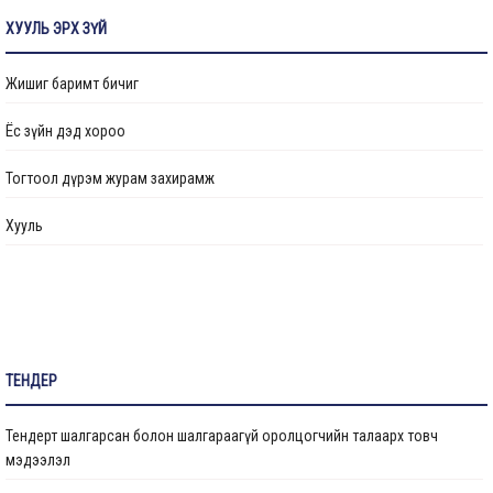
Transparency
ХУУЛЬ ЭРХ ЗҮЙ
Авлигын эсрэг үйл ажиллагаа
Жишиг баримт бичиг
Ажлын байрны бодлого
Ёс зүйн дэд хороо
Үйл ажиллагааны тайлан
Тогтоол дүрэм журам захирамж
Өргөдөл, гомдол шийдвэрлэлт
Хууль
Санал хүсэлтийн булан
Барилга байгууламжийг ашиглалтад оруулах комиссын хуваарь
Их засвар, тохижилтын ажлыг ашиглалтад оруулах комиссын хуваарь
ТЕНДЕР
Бараа ажил үйлчилгээ
Тендерт шалгарсан болон шалгараагүй оролцогчийн талаарх товч
Газрын даргын тушаал
мэдээлэл
Иргэдтэй уулзах цагийн хуваарь