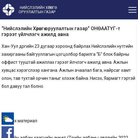
НИЙСЛЭЛИЙН ХӨРӨНГӨ
ОРУУЛАЛТЫН ГАЗАР
“Нийслэлийн Хөрөнгө оруулалтын газар” ОНӨААТҮГ-т
гэрээт үйлчлэгч ажилд авна
Хан-Уул дүүргийн 23 дугаар хороонд байрлах Нийслэлийн нутгийн
захиргааны байгууллагын цогцолбор барилга “Б” блок байрны
оффист тууштай ажиллах гэрээт үйлчлэгч ажилд авна. Ажлын
хувцас хэрэгслээр хангана. Ажлын ачаалал бага, найрсаг хамт
олон, тав тухтай орчин таныг хүлээж байна. Нисэх, Яармагт гэртэй
бол давуу тал болно.
Бүрдүүлэх материал
-°
Төрийн албан хаагчийн анкет (Төрийн албаны зөвлөлийн 2022