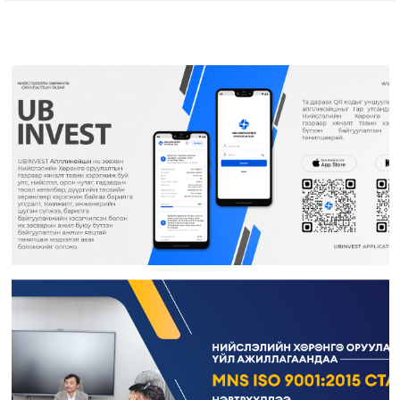
Ус хангамж, ариутгах татуургын хяналтын инженер ажилд авна
Төлөвлөлт судалгааны мэргэжилтэн ажилд авна
Хөрөнгө оруулалтын санхүүжилт хариуцсан мэргэжилтэн ажилд авна
Дотоод ажил хариуцсан мэргэжилтэн ажилд авна
Гэрээт монгол бичиг хөтлөлт хариуцсан гэрээт ажилтан ажилд авна
Гидротехникийн хяналтын инженер ажилд авна
Дулаан хангамж, агаар сэлгэлтийн хяналтын инженер ажилд авна
Барилгын инженер ажилд авна
Мэргэшсэн төсөвчин ажилд авна
Жолооч ажилд авна
Зураг төслийн хяналтын инженер ажилд авна
“Нийслэлийн Хөрөнгө оруулалтын газар” ОНӨААТҮГ-т гэрээт үйлчлэгч