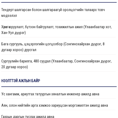
Тендерт шалгарсан болон шалгараагүй оролцогчийн талаарх товч
Газрын даргын тушаал
мэдээлэл
Иргэдтэй уулзах цагийн хуваарь
Хөрөнгө оруулалт, бүтээн байгуулалт, тохижилтын ажил (Улаанбаатар хот,
Хан-Уул дүүрэг)
Барилгын ажлын мэдээ
Бага сургууль, цэцэрлэгийн цогцолбор (Сонгинохайрхан дүүрэг, 8
Санхүүжилтийн мэдээлэл
дугаар хороо) дуусгал
Сургуулийн барилга, 480 суудал (Улаанбаатар, Сонгинохайрхан дүүрэг,
20 дугаар хороо)
Цэцэрлэгийн барилга, 150 ор (Улаанбаатар хот, Сонгинохайрхан дүүрэг,
НЭЭЛТТЭЙ АЖЛЫН БАЙР
23 дүгээр хороо) ажлын дуусгал
Ус хангамж, ариутгах татуургын хяналтын инженер ажилд авна
Арьс ширний ажилчдын орон сууцны барилгын их засварын ажил
(Улаанбаатар хот, Хан-Уул дүүргийн 5 дугаар хороо)
Аян, олон нийтийн арга хэмжээ хариуцсан мэргэжилтэн ажилд авна
Сургуулийн барилга, 960 суудал (Улаанбаатар, Баянзүрх дүүрэг, 2 дугаар
Газрын даргын туслах ажилд авна