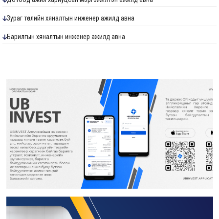
Зураг төслийн хяналтын инженер ажилд авна
Барилгын хяналтын инженер ажилд авна
Ус хангамж, ариутгах татуургын хяналтын инженер ажилд авна
Төлөвлөлт судалгааны мэргэжилтэн ажилд авна
Хөрөнгө оруулалтын санхүүжилт хариуцсан мэргэжилтэн ажилд авна
Дотоод ажил хариуцсан мэргэжилтэн ажилд авна
Гэрээт монгол бичиг хөтлөлт хариуцсан гэрээт ажилтан ажилд авна
Гидротехникийн хяналтын инженер ажилд авна
Дулаан хангамж, агаар сэлгэлтийн хяналтын инженер ажилд авна
Барилгын инженер ажилд авна
Мэргэшсэн төсөвчин ажилд авна