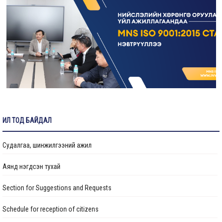
Жолооч ажилд авна
Зураг төслийн хяналтын инженер ажилд авна
“Нийслэлийн Хөрөнгө оруулалтын газар” ОНӨААТҮГ-т гэрээт үйлчлэгч
ажилд авна
Гидротехникийн хяналтын инженер ажилд авна
Ус хангамж, ариутгах татуургын хяналтын инженер ажилд авна
ИЛ ТОД БАЙДАЛ
Судалгаа, шинжилгээний ажил
Аянд нэгдсэн тухай
Section for Suggestions and Requests
Schedule for reception of citizens