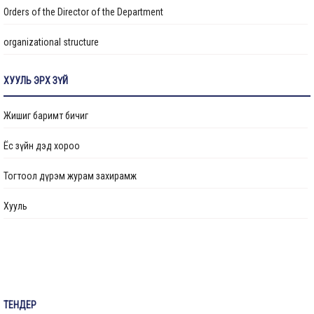
Orders of the Director of the Department
organizational structure
Transparency
ХУУЛЬ ЭРХ ЗҮЙ
Авлигын эсрэг үйл ажиллагаа
Жишиг баримт бичиг
Ажлын байрны бодлого
Ёс зүйн дэд хороо
Үйл ажиллагааны тайлан
Тогтоол дүрэм журам захирамж
Өргөдөл, гомдол шийдвэрлэлт
Хууль
Санал хүсэлтийн булан
Барилга байгууламжийг ашиглалтад оруулах комиссын хуваарь
Их засвар, тохижилтын ажлыг ашиглалтад оруулах комиссын хуваарь
ТЕНДЕР
Бараа ажил үйлчилгээ