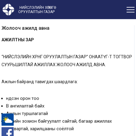
НИЙСЛЭЛИЙН ХӨРӨНГӨ
ОРУУЛАЛТЫН ГАЗАР
Жолооч ажилд авна
АЖИЛТНЫ ЗАР
“НИЙСЛЭЛИЙН ХӨРӨНГӨ ОРУУЛАЛТЫН ГАЗАР” ОНӨААТҮГ-Т ТОГТВОР
СУУРЬШИЛТАЙ АЖИЛЛАХ ЖОЛООЧ АЖИЛД АВНА.
Ажлын байранд тавигдах шаардлага:
Үндсэн орон тоо
В ангилалтай байх
Ажлын туршлагатай
Хувийн зохион байгуулалт сайтай, багаар ажиллах
чадвартай, харилцааны соёлтой
-°