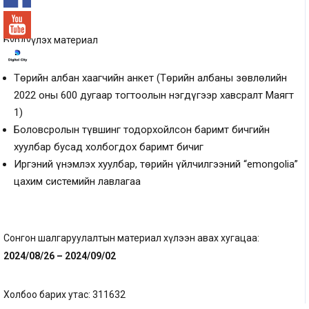
Бүрдүүлэх материал
Төрийн албан хаагчийн анкет (Төрийн албаны зөвлөлийн
2022 оны 600 дугаар тогтоолын нэгдүгээр хавсралт Маягт
1)
Боловсролын түвшинг тодорхойлсон баримт бичгийн
хуулбар бусад холбогдох баримт бичиг
Иргэний үнэмлэх хуулбар, төрийн үйлчилгээний “emongolia”
цахим системийн лавлагаа
Сонгон шалгаруулалтын материал хүлээн авах хугацаа:
202
4
/
08
/
26
– 202
4
/
09
/
02
Холбоо барих утас: 311632