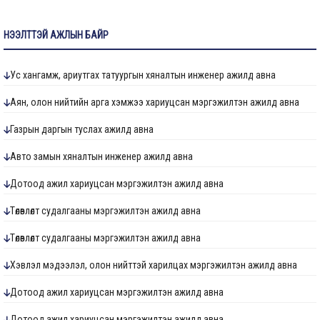
НЭЭЛТТЭЙ АЖЛЫН БАЙР
Ус хангамж, ариутгах татуургын хяналтын инженер ажилд авна
Аян, олон нийтийн арга хэмжээ хариуцсан мэргэжилтэн ажилд авна
Газрын даргын туслах ажилд авна
Авто замын хяналтын инженер ажилд авна
Дотоод ажил хариуцсан мэргэжилтэн ажилд авна
Төлөвлөлт судалгааны мэргэжилтэн ажилд авна
Төлөвлөлт судалгааны мэргэжилтэн ажилд авна
Хэвлэл мэдээлэл, олон нийттэй харилцах мэргэжилтэн ажилд авна
Дотоод ажил хариуцсан мэргэжилтэн ажилд авна
Дотоод ажил хариуцсан мэргэжилтэн ажилд авна