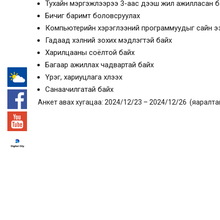
Тухайн мэргэжлээрээ 3-аас дээш жил ажилласан б
Бичиг баримт боловсруулах
Компьютерийн хэрэглээний программуудыг сайн 
Гадаад хэлний зохих мэдлэгтэй байх
Харилцааны соёлтой байх
Багаар ажиллах чадвартай байх
Үүрэг, хариуцлага хүлээх
Санаачилгатай байх
-°
Анкет авах хугацаа: 2024/12/23 – 2024/12/26 (яаралта