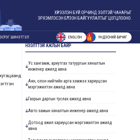
ХҮРЭЭЛЭН БУЙ ОРЧИНД ЭЭЛТЭЙ ЧАНАРЫГ
ЭРХЭМЛЭСЭН БҮТЭЭН БАЙГУУЛАЛТЫГ ЦОГЦЛООНО.
ENGLISH
ҮНДЭСНИЙ БИЧИГ
ЭСРЭГ ШИНЭТГЭЛ
НЭЭЛТТЭЙ АЖЛЫН БАЙР
Ус хангамж, ариутгах татуургын хяналтын
инженер ажилд авна
 хугацаанд
Аян, олон нийтийн арга хэмжээ хариуцсан
нэгтгэн
мэргэжилтэн ажилд авна
Газрын даргын туслах ажилд авна
Авто замын хяналтын инженер ажилд авна
Дотоод ажил хариуцсан мэргэжилтэн ажилд
авна