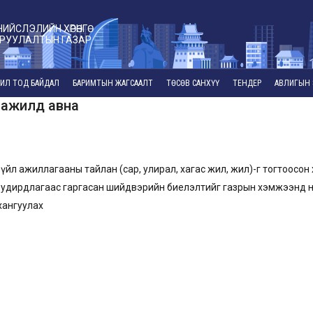
НИЙСЛЭЛИЙН ХӨРӨНГӨ
РУУЛАЛТЫН ГАЗАР
ИЛ ТОД БАЙДАЛ
БАРИМТЫН ЖАГСААЛТ
ТӨСӨВ САНХҮҮ
ТЕНДЕР
АВЛИГЫН 
 ажилд авна
үйл ажиллагааны тайлан (сар, улирал, хагас жил, жил)-г тогтоосон
р, удирдлагаас гаргасан шийдвэрийн биелэлтийг газрын хэмжээнд 
хангуулах