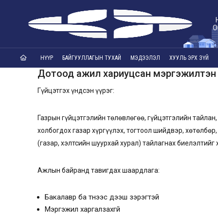
О
НҮҮР
БАЙГУУЛЛАГЫН ТУХАЙ
МЭДЭЭЛЭЛ
ХУУЛЬ ЭРХ ЗҮЙ
Дотоод ажил хариуцсан мэргэжилтэн
Гүйцэтгэх үндсэн үүрэг:
Газрын гүйцэтгэлийн төлөвлөгөө, гүйцэтгэлийн тайлан, 
холбогдох газар хүргүүлэх, тогтоол шийдвэр, хөтөлбө
(газар, хэлтсийн шуурхай хурал) тайлагнах биелэлтийг 
Ажлын байранд тавигдах шаардлага:
Бакалавр ба түүнээс дээш зэрэгтэй
Мэргэжил харгалзахгүй