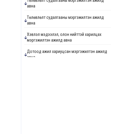
Төлөвлөлт судалгааны мэргэжилтэн ажилд
авна
Төлөвлөлт судалгааны мэргэжилтэн ажилд
авна
Хэвлэл мэдээлэл, олон нийттэй харилцах
мэргэжилтэн ажилд авна
Дотоод ажил хариуцсан мэргэжилтэн ажилд
авна
Дотоод ажил хариуцсан мэргэжилтэн ажилд
авна
Зураг төслийн хяналтын инженер ажилд авна
Барилгын хяналтын инженер ажилд авна
Ус хангамж, ариутгах татуургын хяналтын
инженер ажилд авна
Төлөвлөлт судалгааны мэргэжилтэн ажилд
авна