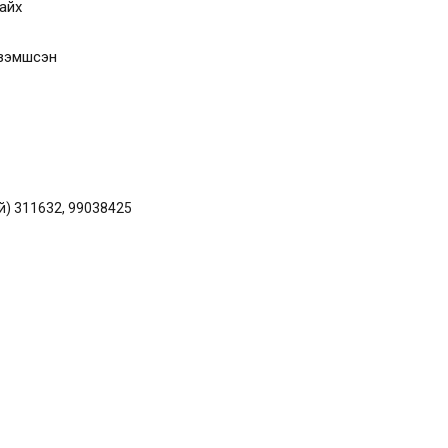
айх
эзэмшсэн
й) 311632, 99038425