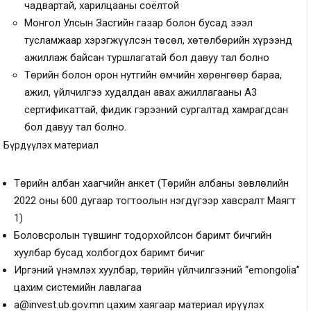
чадвартай, харилцааны соёлтой
Монгол Улсын Засгийн газар болон бусад зээл
тусламжаар хэрэгжүүлсэн төсөл, хөтөлбөрийн хүрээнд
ажиллаж байсан туршлагатай бол давуу тал болно
Төрийн болон орон нутгийн өмчийн хөрөнгөөр бараа,
ажил, үйлчилгээ худалдан авах ажиллагааны А3
сертификаттай, фидик гэрээний сургалтад хамрагдсан
бол давуу тал болно.
Бүрдүүлэх материал
Төрийн албан хаагчийн анкет (Төрийн албаны зөвлөлийн
2022 оны 600 дугаар тогтоолын нэгдүгээр хавсралт Маягт
1)
Боловсролын түвшинг тодорхойлсон баримт бичгийн
хуулбар бусад холбогдох баримт бичиг
Иргэний үнэмлэх хуулбар, төрийн үйлчилгээний “emongolia”
цахим системийн лавлагаа
a@invest.ub.gov.mn
цахим хаягаар материал ирүүлэх