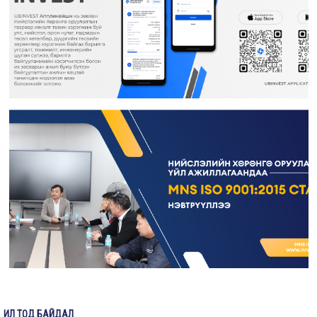
Гэрээт монгол бичиг хөтлөлт хариуцсан гэрээт ажилтан ажилд авна
Гидротехникийн хяналтын инженер ажилд авна
Дулаан хангамж, агаар сэлгэлтийн хяналтын инженер ажилд авна
Барилгын инженер ажилд авна
Мэргэшсэн төсөвчин ажилд авна
Жолооч ажилд авна
Зураг төслийн хяналтын инженер ажилд авна
“Нийслэлийн Хөрөнгө оруулалтын газар” ОНӨААТҮГ-т гэрээт үйлчлэгч
ажилд авна
Гидротехникийн хяналтын инженер ажилд авна
Ус хангамж, ариутгах татуургын хяналтын инженер ажилд авна
ИЛ ТОД БАЙДАЛ