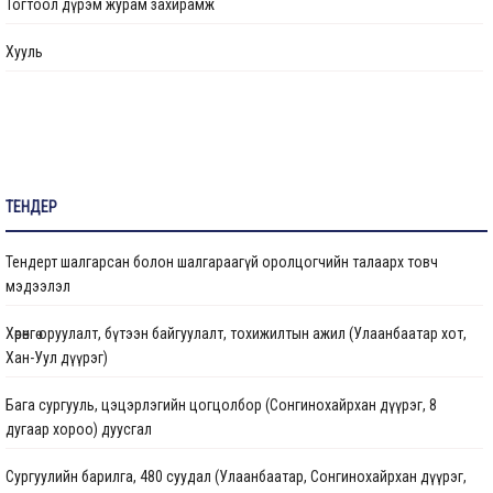
Тогтоол дүрэм журам захирамж
Өргөдөл, гомдол шийдвэрлэлт
Хууль
Санал хүсэлтийн булан
Барилга байгууламжийг ашиглалтад оруулах комиссын хуваарь
Их засвар, тохижилтын ажлыг ашиглалтад оруулах комиссын хуваарь
ТЕНДЕР
Бараа ажил үйлчилгээ
Тендерт шалгарсан болон шалгараагүй оролцогчийн талаарх товч
Газрын даргын тушаал
мэдээлэл
Иргэдтэй уулзах цагийн хуваарь
Хөрөнгө оруулалт, бүтээн байгуулалт, тохижилтын ажил (Улаанбаатар хот,
Хан-Уул дүүрэг)
Барилгын ажлын мэдээ
Бага сургууль, цэцэрлэгийн цогцолбор (Сонгинохайрхан дүүрэг, 8
Санхүүжилтийн мэдээлэл
дугаар хороо) дуусгал
Сургуулийн барилга, 480 суудал (Улаанбаатар, Сонгинохайрхан дүүрэг,