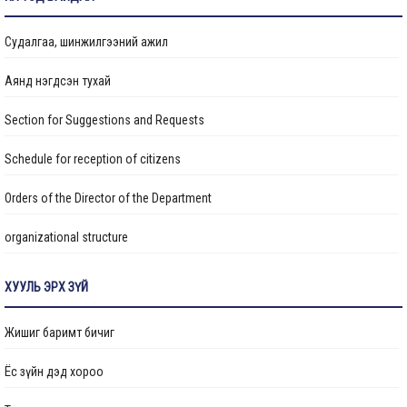
Судалгаа, шинжилгээний ажил
Аянд нэгдсэн тухай
Section for Suggestions and Requests
Schedule for reception of citizens
Orders of the Director of the Department
organizational structure
Transparency
ХУУЛЬ ЭРХ ЗҮЙ
Авлигын эсрэг үйл ажиллагаа
Жишиг баримт бичиг
Ажлын байрны бодлого
Ёс зүйн дэд хороо
Үйл ажиллагааны тайлан