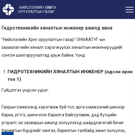
НИЙСЛЭЛИЙН ХӨРӨНГӨ
ОРУУЛАЛТЫН ГАЗАР
Гидротехникийн хяналтын инженер ажилд авна
“Нийслэлийн Хөрөнгө оруулалтын газар” ОНӨААТҮГ-ын
захиалагчийн хяналт хэрэгжүүлэх хяналтын инженерүүдийг
сонгон шалгаруулалтад урьж байна. Үүнд:
ГИДРОТЕХНИКИЙН ХЯНАЛТЫН
ИНЖЕНЕР
(
үндсэн орон
тоо 1
)
Гүйцэтгэх үндсэн үүрэг:
Газрын хэмжээнд хэрэгжиж буй төсөл, арга хэмжээний шинээр
барих, өргөтгөх, шинэчлэх барилга байгууламж, дэд бүтцийн
угсралт, их засварын ажилд эхлүүлэхэд шаардлагатай бичиг
баримтын бүрдлийг хангах, барилгын талбайд ажил эхлүүлэх,