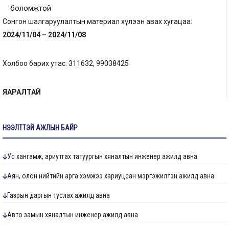
боломжтой
Сонгон шалгаруулалтын материал хүлээн авах хугацаа:
202
4
/
11
/
04
– 202
4
/
11
/
08
Холбоо барих утас: 311632, 99038425
ЯАРАЛТАЙ
НЭЭЛТТЭЙ АЖЛЫН БАЙР
Ус хангамж, ариутгах татуургын хяналтын инженер ажилд авна
Аян, олон нийтийн арга хэмжээ хариуцсан мэргэжилтэн ажилд авна
Газрын даргын туслах ажилд авна
Авто замын хяналтын инженер ажилд авна