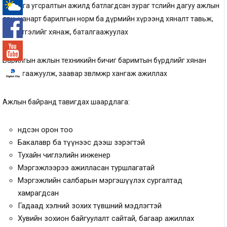
барилга угсралтын ажилд батлагдсан зураг төслийн дагуу ажлын
явц, чанарт барилгын норм ба дүрмийн хүрээнд хяналт тавьж,
-°
гүйцэтгэлийг хянаж, баталгаажуулах
Барилгын ажлын техникийн бичиг баримтын бүрдлийг хянан
баталгаажуулж, заавар зөвлөмжөөр хангаж ажиллах
Ажлын байранд тавигдах шаардлага:
Үндсэн орон тоо
Бакалавр ба түүнээс дээш зэрэгтэй
Тухайн чиглэлийн инженер
Мэргэжлээрээ ажилласан туршлагатай
Мэргэжлийн салбарын мэргэшүүлэх сургалтад
хамрагдсан
Гадаад хэлний зохих түвшний мэдлэгтэй
Хувийн зохион байгуулалт сайтай, багаар ажиллах