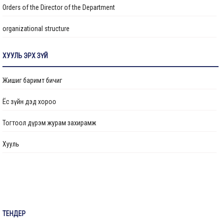
Orders of the Director of the Department
organizational structure
Transparency
ХУУЛЬ ЭРХ ЗҮЙ
Авлигын эсрэг үйл ажиллагаа
Жишиг баримт бичиг
Ажлын байрны бодлого
Ёс зүйн дэд хороо
Үйл ажиллагааны тайлан
Тогтоол дүрэм журам захирамж
Өргөдөл, гомдол шийдвэрлэлт
Хууль
Санал хүсэлтийн булан
Барилга байгууламжийг ашиглалтад оруулах комиссын хуваарь
Их засвар, тохижилтын ажлыг ашиглалтад оруулах комиссын хуваарь
ТЕНДЕР
Бараа ажил үйлчилгээ