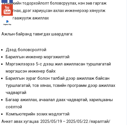
Техникийн тодорхойлолт боловсруулах, үнэн зөв гаргаж
тайлагнах, дүүрэг хариуцсан ахлах инженерээр хянуулж
баталгаажуулж ажиллах
Ажлын байранд тавигдах шаардлага:
Дээд боловсролтой
Барилгын инженер мэргэжилтэй
Мэргэжлээрээ 5-с дээш жил ажилласан туршлагатай
мэргэшсэн инженер байх
Барилгын зураг болон талбай дээр ажиллаж байсан
туршлагатай, төсөв хянах, төсвийн программ дээр ажиллах
чадвартай
Багаар ажиллах, ачаалал даах чадвартай, харилцааны
соёлтой
Компьютерийн зохих мэдлэгтэй
Анкет авах хугацаа: 2025/05/19 – 2025/05/22 /яаралтай/