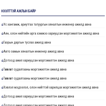
НЭЭЛТТЭЙ АЖЛЫН БАЙР
Ус хангамж, ариутгах татуургын хяналтын инженер ажилд авна
Аян, олон нийтийн арга хэмжээ хариуцсан мэргэжилтэн ажилд авна
Газрын даргын туслах ажилд авна
Авто замын хяналтын инженер ажилд авна
Дотоод ажил хариуцсан мэргэжилтэн ажилд авна
Төлөвлөлт судалгааны мэргэжилтэн ажилд авна
Төлөвлөлт судалгааны мэргэжилтэн ажилд авна
Хэвлэл мэдээлэл, олон нийттэй харилцах мэргэжилтэн ажилд авна
Дотоод ажил хариуцсан мэргэжилтэн ажилд авна
Дотоод ажил хариуцсан мэргэжилтэн ажилд авна