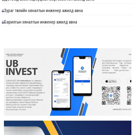
Зураг төслийн хяналтын инженер ажилд авна
Барилгын хяналтын инженер ажилд авна
Ус хангамж, ариутгах татуургын хяналтын инженер ажилд авна
Төлөвлөлт судалгааны мэргэжилтэн ажилд авна
Хөрөнгө оруулалтын санхүүжилт хариуцсан мэргэжилтэн ажилд авна
Дотоод ажил хариуцсан мэргэжилтэн ажилд авна
Гэрээт монгол бичиг хөтлөлт хариуцсан гэрээт ажилтан ажилд авна
Гидротехникийн хяналтын инженер ажилд авна
Дулаан хангамж, агаар сэлгэлтийн хяналтын инженер ажилд авна
Барилгын инженер ажилд авна
Мэргэшсэн төсөвчин ажилд авна