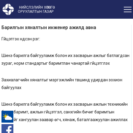
НИЙСЛЭЛИЙН ХӨРӨНГӨ
ОРУУЛАЛТЫН ГАЗАР
Барилгын хяналтын инженер ажилд авна
Гүйцэтгэх үндсэн үүрэг:
Шинэ барилга байгууламж болон их засварын ажлыг батлагдсан
зураг, норм стандартыг баримтлан чанартай гүйцэтгүүлэх
Захиалагчийн хяналтыг мэргэжлийн түвшинд удирдан зохион
байгуулах
Шинэ барилга байгууламж болон их засварын ажлын техникийн
бичиг баримт, ажлын гүйцэтгэл, санхүүгийн бичиг баримтын
бүрдлийг хангуулан заавар өгч, хянаж, баталгаажуулан ажиллах
-°