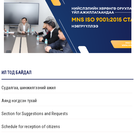
Жолооч ажилд авна
Зураг төслийн хяналтын инженер ажилд авна
“Нийслэлийн Хөрөнгө оруулалтын газар” ОНӨААТҮГ-т гэрээт үйлчлэгч
ажилд авна
Гидротехникийн хяналтын инженер ажилд авна
Ус хангамж, ариутгах татуургын хяналтын инженер ажилд авна
ИЛ ТОД БАЙДАЛ
Судалгаа, шинжилгээний ажил
Аянд нэгдсэн тухай
Section for Suggestions and Requests
Schedule for reception of citizens