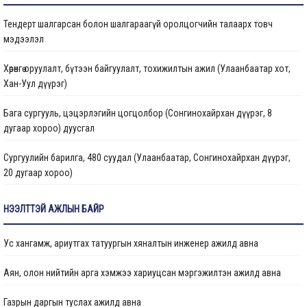
Тендерт шалгарсан болон шалгараагүй оролцогчийн талаарх товч
Газрын даргын тушаал
мэдээлэл
Иргэдтэй уулзах цагийн хуваарь
Хөрөнгө оруулалт, бүтээн байгуулалт, тохижилтын ажил (Улаанбаатар хот,
Хан-Уул дүүрэг)
Барилгын ажлын мэдээ
Бага сургууль, цэцэрлэгийн цогцолбор (Сонгинохайрхан дүүрэг, 8
Санхүүжилтийн мэдээлэл
дугаар хороо) дуусгал
Сургуулийн барилга, 480 суудал (Улаанбаатар, Сонгинохайрхан дүүрэг,
20 дугаар хороо)
Цэцэрлэгийн барилга, 150 ор (Улаанбаатар хот, Сонгинохайрхан дүүрэг,
НЭЭЛТТЭЙ АЖЛЫН БАЙР
23 дүгээр хороо) ажлын дуусгал
Ус хангамж, ариутгах татуургын хяналтын инженер ажилд авна
Арьс ширний ажилчдын орон сууцны барилгын их засварын ажил
(Улаанбаатар хот, Хан-Уул дүүргийн 5 дугаар хороо)
Аян, олон нийтийн арга хэмжээ хариуцсан мэргэжилтэн ажилд авна
Сургуулийн барилга, 960 суудал (Улаанбаатар, Баянзүрх дүүрэг, 2 дугаар
Газрын даргын туслах ажилд авна
хороо)