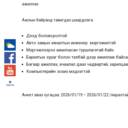
ажиллах
Ажлын байранд тавигдах шаардлага:
Дээд боловсролтой
Авто замын хяналтын инженер мэргэжилтэй
Мэргэжлээрээ ажилласан туршлагатай байх
-°
Барилгын зураг болон талбай дээр ажиллаж байсан 
Багаар ажиллах, ачаалал даах чадвартай, харилца
Компьютерийн зохих мэдлэгтэй
Анкет авах хугацаа: 2026/01/19 – 2026/01/22 /яаралта