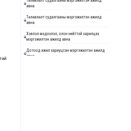
Төлөвлөлт судалгааны мэргэжилтэн ажилд
авна
Төлөвлөлт судалгааны мэргэжилтэн ажилд
авна
Хэвлэл мэдээлэл, олон нийттэй харилцах
мэргэжилтэн ажилд авна
Дотоод ажил хариуцсан мэргэжилтэн ажилд
авна
ртай
Дотоод ажил хариуцсан мэргэжилтэн ажилд
авна
Зураг төслийн хяналтын инженер ажилд авна
Барилгын хяналтын инженер ажилд авна
Ус хангамж, ариутгах татуургын хяналтын
инженер ажилд авна
Төлөвлөлт судалгааны мэргэжилтэн ажилд
авна