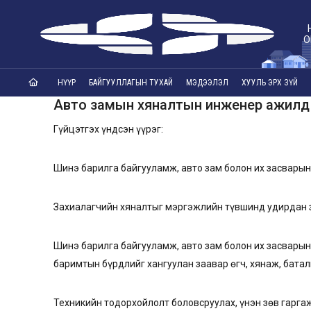
О
НҮҮР
БАЙГУУЛЛАГЫН ТУХАЙ
МЭДЭЭЛЭЛ
ХУУЛЬ ЭРХ ЗҮЙ
Авто замын хяналтын инженер ажилд
Гүйцэтгэх үндсэн үүрэг:
Шинэ барилга байгууламж, авто зам болон их засварын
Захиалагчийн хяналтыг мэргэжлийн түвшинд удирдан 
Шинэ барилга байгууламж, авто зам болон их засварын
баримтын бүрдлийг хангуулан заавар өгч, хянаж, бат
Техникийн тодорхойлолт боловсруулах, үнэн зөв гарга