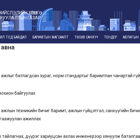
НИЙСЛЭЛИЙН ХӨРӨНГӨ
РУУЛАЛТЫН ГАЗАР
ИЛ ТОД БАЙДАЛ
БАРИМТЫН ЖАГСААЛТ
ТӨСӨВ САНХҮҮ
ТЕНДЕР
АВЛИГЫН 
 авна
 ажлыг батлагдсан зураг, норм стандартыг баримтлан чанартай гү
зохион байгуулах
 ажлын техникийн бичиг баримт, ажлын гүйцэтгэл, санхүүгийн бичи
алгаажуулан ажиллах
ж тайлагнах, дүүрэг хариуцсан ахлах инженерээр хянуулж баталг