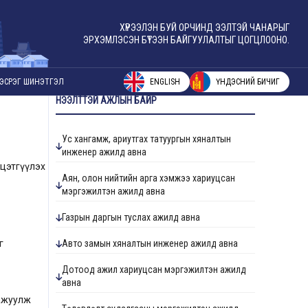
ХҮРЭЭЛЭН БУЙ ОРЧИНД ЭЭЛТЭЙ ЧАНАРЫГ
ЭРХЭМЛЭСЭН БҮТЭЭН БАЙГУУЛАЛТЫГ ЦОГЦЛООНО.
ENGLISH
ҮНДЭСНИЙ БИЧИГ
ЭСРЭГ ШИНЭТГЭЛ
НЭЭЛТТЭЙ АЖЛЫН БАЙР
Ус хангамж, ариутгах татуургын хяналтын
инженер ажилд авна
йцэтгүүлэх
Аян, олон нийтийн арга хэмжээ хариуцсан
мэргэжилтэн ажилд авна
Газрын даргын туслах ажилд авна
г
Авто замын хяналтын инженер ажилд авна
Дотоод ажил хариуцсан мэргэжилтэн ажилд
авна
аажуулж