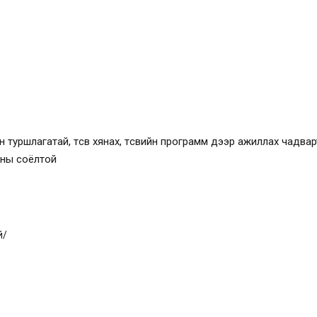
туршлагатай, төсөв хянах, төсвийн программ дээр ажиллах чадва
аны соёлтой
й/