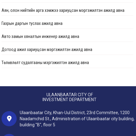
Аян, олон нийтийн арга хэмжээ хариуцсан мэргэжилтэн ажилд авна
Газрын даргын туслах ажилд авна
Авто замын хяналтын инженер ажилд авна
Дотоод ажил хариуцсан мэргэжилтэн ажилд авна
Төлөвлөлт судалгааны мэргэжилтэн ажилд авна
Төлөвлөлт судалгааны мэргэжилтэн ажилд авна
Хэвлэл мэдээлэл, олон нийттэй харилцах мэргэжилтэн ажилд авна
ULAANBAATAR CITY OF
INVESTMENT DEPARTMENT
Дотоод ажил хариуцсан мэргэжилтэн ажилд авна
Ulaanbaatar City, Khan-Uul District, 23rd Committee, 1200
Дотоод ажил хариуцсан мэргэжилтэн ажилд авна
Naadamchid St., Administration of Ulaanbaatar city building,
building "B", floor 5
Зураг төслийн хяналтын инженер ажилд авна