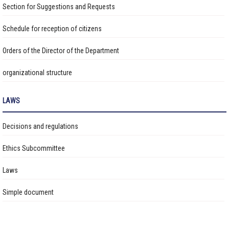
Section for Suggestions and Requests
Extension Building for Kindergarten No. 75 Under Construction
Schedule for reception of citizens
Construction of a 960-Student Capacity School Continues
Orders of the Director of the Department
organizational structure
The construction of School No. 30, which is being built in the
41st khoroo of Bayanzurkh District with a capacity of 960
Transparency
students, is currently 76% complete
LAWS
Авлигын эсрэг үйл ажиллагаа
Construction of a 150-Child Capacity Extension Building at
Decisions and regulations
Kindergarten No.129 is Ongoing
Ажлын байрны бодлого
Ethics Subcommittee
Construction of a 640-Student Capacity School Building
Үйл ажиллагааны тайлан
Ongoing in the 30th Subdistrict of Songinokhairkhan District
Laws
Өргөдөл, гомдол шийдвэрлэлт
Simple document
Санал хүсэлтийн булан
Барилга байгууламжийг ашиглалтад оруулах комиссын хуваарь