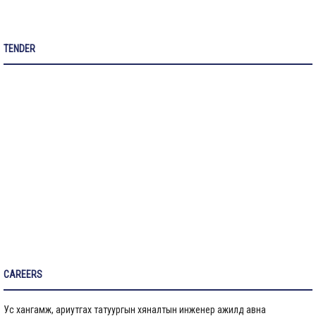
Их засвар, тохижилтын ажлыг ашиглалтад оруулах комиссын хуваарь
TENDER
Бараа ажил үйлчилгээ
Газрын даргын тушаал
Иргэдтэй уулзах цагийн хуваарь
Барилгын ажлын мэдээ
Санхүүжилтийн мэдээлэл
CAREERS
Ус хангамж, ариутгах татуургын хяналтын инженер ажилд авна