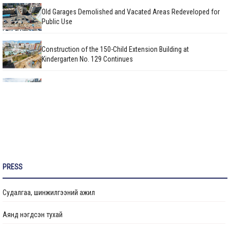
Old Garages Demolished and Vacated Areas Redeveloped for
Public Use
Construction of the 150-Child Extension Building at
Kindergarten No. 129 Continues
Facade Renovation Works on Public Apartment Buildings
Continue
Construction of the Sports Hall with Swimming Pool at
School No. 37 Reaches 75% Completion
“Ethical Youth Generation” Training Program Being Conducted
PRESS
in Stages
Судалгаа, шинжилгээний ажил
Roof Repair Work for Residential Apartment Buildings
Completed
Аянд нэгдсэн тухай