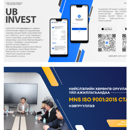
Хөрөнгө оруулалтын санхүүжилт хариуцсан мэргэжилтэн ажилд авна
Дотоод ажил хариуцсан мэргэжилтэн ажилд авна
Гэрээт монгол бичиг хөтлөлт хариуцсан гэрээт ажилтан ажилд авна
Гидротехникийн хяналтын инженер ажилд авна
Дулаан хангамж, агаар сэлгэлтийн хяналтын инженер ажилд авна
Барилгын инженер ажилд авна
Мэргэшсэн төсөвчин ажилд авна
Жолооч ажилд авна
Зураг төслийн хяналтын инженер ажилд авна
“Нийслэлийн Хөрөнгө оруулалтын газар” ОНӨААТҮГ-т гэрээт үйлчлэгч
ажилд авна
Гидротехникийн хяналтын инженер ажилд авна