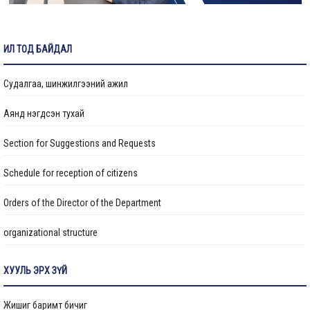
Ус хангамж, ариутгах татуургын хяналтын инженер ажилд авна
ИЛ ТОД БАЙДАЛ
Судалгаа, шинжилгээний ажил
Аянд нэгдсэн тухай
Section for Suggestions and Requests
Schedule for reception of citizens
Orders of the Director of the Department
organizational structure
Transparency
ХУУЛЬ ЭРХ ЗҮЙ
Авлигын эсрэг үйл ажиллагаа
Жишиг баримт бичиг