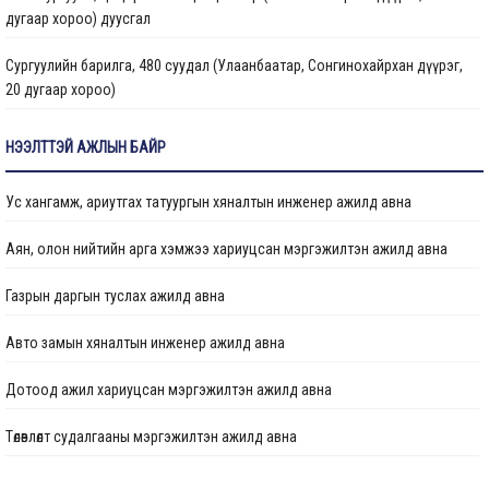
дугаар хороо) дуусгал
Сургуулийн барилга, 480 суудал (Улаанбаатар, Сонгинохайрхан дүүрэг,
20 дугаар хороо)
Цэцэрлэгийн барилга, 150 ор (Улаанбаатар хот, Сонгинохайрхан дүүрэг,
НЭЭЛТТЭЙ АЖЛЫН БАЙР
23 дүгээр хороо) ажлын дуусгал
Ус хангамж, ариутгах татуургын хяналтын инженер ажилд авна
Арьс ширний ажилчдын орон сууцны барилгын их засварын ажил
(Улаанбаатар хот, Хан-Уул дүүргийн 5 дугаар хороо)
Аян, олон нийтийн арга хэмжээ хариуцсан мэргэжилтэн ажилд авна
Сургуулийн барилга, 960 суудал (Улаанбаатар, Баянзүрх дүүрэг, 2 дугаар
Газрын даргын туслах ажилд авна
хороо)
Авто замын хяналтын инженер ажилд авна
Гамшигт өртсөн 207 дугаар байр (Улаанбаатар хот, Баянзүрх дүүрэг, 26
дугаар хороо)-ыг буулгаж, шинээр барих, сэргээн засварлах ажлын
Дотоод ажил хариуцсан мэргэжилтэн ажилд авна
хүрээнд барилгын зураг төслийг шинэчлэн боловсруулах
Төлөвлөлт судалгааны мэргэжилтэн ажилд авна
“Нийслэлийн Хөрөнгө оруулалтын газар ОНӨААТҮГ” -ын оффисын өрөө болон
хурлын өрөөний заслын ажил
Төлөвлөлт судалгааны мэргэжилтэн ажилд авна