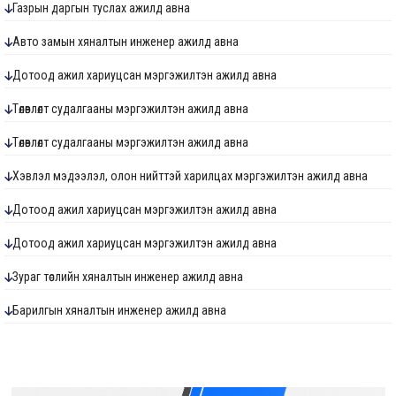
Газрын даргын туслах ажилд авна
Авто замын хяналтын инженер ажилд авна
Дотоод ажил хариуцсан мэргэжилтэн ажилд авна
Төлөвлөлт судалгааны мэргэжилтэн ажилд авна
Төлөвлөлт судалгааны мэргэжилтэн ажилд авна
Хэвлэл мэдээлэл, олон нийттэй харилцах мэргэжилтэн ажилд авна
Дотоод ажил хариуцсан мэргэжилтэн ажилд авна
Дотоод ажил хариуцсан мэргэжилтэн ажилд авна
Зураг төслийн хяналтын инженер ажилд авна
Барилгын хяналтын инженер ажилд авна
Ус хангамж, ариутгах татуургын хяналтын инженер ажилд авна
Төлөвлөлт судалгааны мэргэжилтэн ажилд авна