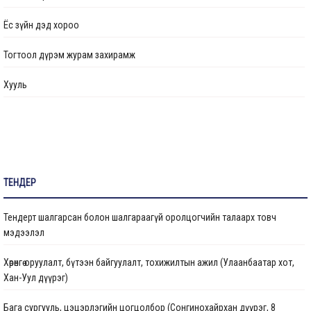
Ажлын байрны бодлого
Ёс зүйн дэд хороо
Үйл ажиллагааны тайлан
Тогтоол дүрэм журам захирамж
Өргөдөл, гомдол шийдвэрлэлт
Хууль
Санал хүсэлтийн булан
Барилга байгууламжийг ашиглалтад оруулах комиссын хуваарь
Их засвар, тохижилтын ажлыг ашиглалтад оруулах комиссын хуваарь
ТЕНДЕР
Бараа ажил үйлчилгээ
Тендерт шалгарсан болон шалгараагүй оролцогчийн талаарх товч
Газрын даргын тушаал
мэдээлэл
Иргэдтэй уулзах цагийн хуваарь
Хөрөнгө оруулалт, бүтээн байгуулалт, тохижилтын ажил (Улаанбаатар хот,
Хан-Уул дүүрэг)
Барилгын ажлын мэдээ
Бага сургууль, цэцэрлэгийн цогцолбор (Сонгинохайрхан дүүрэг, 8
Санхүүжилтийн мэдээлэл