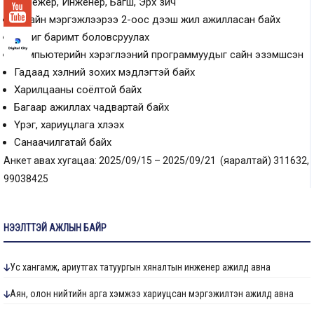
менежер, Инженер, Багш, Эрх зүйч
Тухайн мэргэжлээрээ 2-оос дээш жил ажилласан байх
Бичиг баримт боловсруулах
Компьютерийн хэрэглээний программуудыг сайн эзэмшсэн
Гадаад хэлний зохих мэдлэгтэй байх
Харилцааны соёлтой байх
Багаар ажиллах чадвартай байх
Үүрэг, хариуцлага хүлээх
Санаачилгатай байх
Анкет авах хугацаа: 2025/09/15 – 2025/09/21 (яаралтай) 311632,
99038425
НЭЭЛТТЭЙ АЖЛЫН БАЙР
Ус хангамж, ариутгах татуургын хяналтын инженер ажилд авна
Аян, олон нийтийн арга хэмжээ хариуцсан мэргэжилтэн ажилд авна