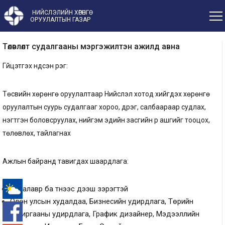
НИЙСЛЭЛИЙН ХӨРӨНГӨ
ОРУУЛАЛТЫН ГАЗАР
Төлөвлөлт судалгааны мэргэжилтэн ажилд авна
Гүйцэтгэх үндсэн үүрэг:
Төсвийн хөрөнгө оруулалтаар Нийслэл хотод хийгдэх хөрөнгө
оруулалтын суурь судалгааг хороо, дүүрэг, салбаараар судлах,
нэгтгэн боловсруулах, нийгэм эдийн засгийн үр ашгийг тооцох,
төлөвлөх, тайлагнах
Ажлын байранд тавигдах шаардлага:
Бакалавр ба түүнээс дээш зэрэгтэй
Олон улсын худалдаа, Бизнесийн удирдлага, Төрийн
-°
захиргааны удирдлага, График дизайнер, Мэдээллийн